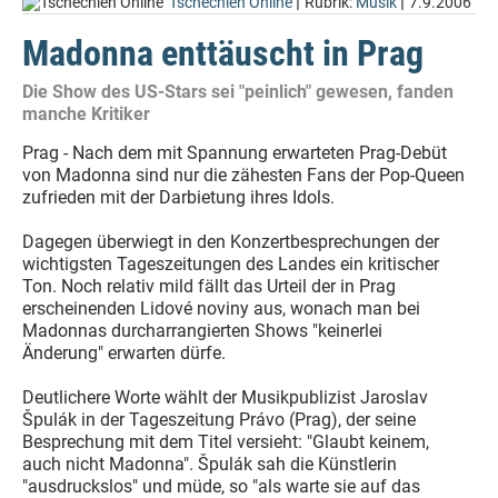
|
|
Tschechien Online
Rubrik:
Musik
7.9.2006
Madonna enttäuscht in Prag
Die Show des US-Stars sei "peinlich" gewesen, fanden
manche Kritiker
Prag - Nach dem mit Spannung erwarteten Prag-Debüt
von Madonna sind nur die zähesten Fans der Pop-Queen
zufrieden mit der Darbietung ihres Idols.
Dagegen überwiegt in den Konzertbesprechungen der
wichtigsten Tageszeitungen des Landes ein kritischer
Ton. Noch relativ mild fällt das Urteil der in Prag
erscheinenden Lidové noviny aus, wonach man bei
Madonnas durcharrangierten Shows "keinerlei
Änderung" erwarten dürfe.
Deutlichere Worte wählt der Musikpublizist Jaroslav
Špulák in der Tageszeitung Právo (Prag), der seine
Besprechung mit dem Titel versieht: "Glaubt keinem,
auch nicht Madonna". Špulák sah die Künstlerin
"ausdruckslos" und müde, so "als warte sie auf das