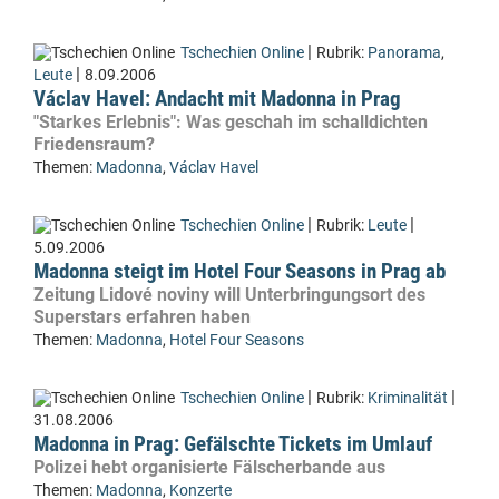
|
Tschechien Online
Rubrik:
Panorama
,
|
Leute
8.09.2006
Václav Havel: Andacht mit Madonna in Prag
"Starkes Erlebnis": Was geschah im schalldichten
Friedensraum?
Themen:
Madonna
,
Václav Havel
|
|
Tschechien Online
Rubrik:
Leute
5.09.2006
Madonna steigt im Hotel Four Seasons in Prag ab
Zeitung Lidové noviny will Unterbringungsort des
Superstars erfahren haben
Themen:
Madonna
,
Hotel Four Seasons
|
|
Tschechien Online
Rubrik:
Kriminalität
31.08.2006
Madonna in Prag: Gefälschte Tickets im Umlauf
Polizei hebt organisierte Fälscherbande aus
Themen:
Madonna
,
Konzerte