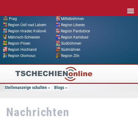
Direkt zum Inhalt
Prag
Mittelböhmen
Region Ústí nad Labem
Region Liberec
Region Hradec Králové
Region Pardubice
Mährisch-Schlesien
Region Karlsbad
Region Pilsen
Südböhmen
Region Hochland
Südmähren
Region Olomouc
Region Zlín
Tschechien
Online
Stellenanzeige schalten
Blogs
Nachrichten