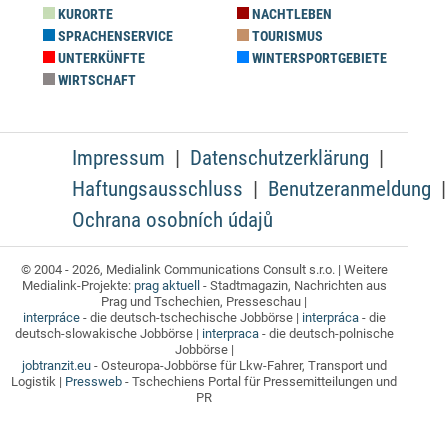
KURORTE
NACHTLEBEN
SPRACHENSERVICE
TOURISMUS
UNTERKÜNFTE
WINTERSPORTGEBIETE
WIRTSCHAFT
Impressum
Datenschutzerklärung
Haftungsausschluss
Benutzeranmeldung
Ochrana osobních údajů
© 2004 - 2026, Medialink Communications Consult s.r.o. | Weitere
Medialink-Projekte:
prag aktuell
- Stadtmagazin, Nachrichten aus
Prag und Tschechien, Presseschau |
interpráce
- die deutsch-tschechische Jobbörse |
interpráca
- die
deutsch-slowakische Jobbörse |
interpraca
- die deutsch-polnische
Jobbörse |
jobtranzit.eu
- Osteuropa-Jobbörse für Lkw-Fahrer, Transport und
Logistik |
Pressweb
- Tschechiens Portal für Pressemitteilungen und
PR