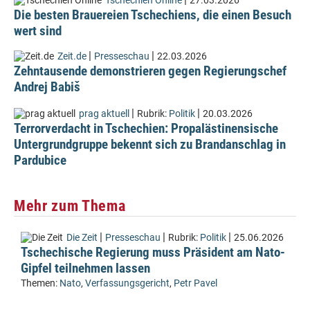
Tschechien Online
27.03.2026
Die besten Brauereien Tschechiens, die einen Besuch
wert sind
|
|
Zeit.de
Presseschau
22.03.2026
Zehntausende demonstrieren gegen Regierungschef
Andrej Babiš
|
|
prag aktuell
Rubrik:
Politik
20.03.2026
Terrorverdacht in Tschechien: Propalästinensische
Untergrundgruppe bekennt sich zu Brandanschlag in
Pardubice
Mehr zum Thema
|
|
|
Die Zeit
Presseschau
Rubrik:
Politik
25.06.2026
Tschechische Regierung muss Präsident am Nato-
Gipfel teilnehmen lassen
Themen:
Nato
,
Verfassungsgericht
,
Petr Pavel