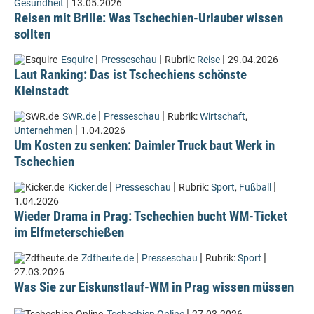
|
Gesundheit
13.05.2026
Reisen mit Brille: Was Tschechien-Urlauber wissen
sollten
|
|
|
Esquire
Presseschau
Rubrik:
Reise
29.04.2026
Laut Ranking: Das ist Tschechiens schönste
Kleinstadt
|
|
SWR.de
Presseschau
Rubrik:
Wirtschaft
,
|
Unternehmen
1.04.2026
Um Kosten zu senken: Daimler Truck baut Werk in
Tschechien
|
|
|
Kicker.de
Presseschau
Rubrik:
Sport
,
Fußball
1.04.2026
Wieder Drama in Prag: Tschechien bucht WM-Ticket
im Elfmeterschießen
|
|
|
Zdfheute.de
Presseschau
Rubrik:
Sport
27.03.2026
Was Sie zur Eiskunstlauf-WM in Prag wissen müssen
|