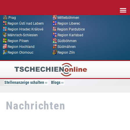
Direkt zum Inhalt
Prag
Mittelböhmen
Region Ústí nad Labem
Region Liberec
Region Hradec Králové
Region Pardubice
Mährisch-Schlesien
Region Karlsbad
Region Pilsen
Südböhmen
Region Hochland
Südmähren
Region Olomouc
Region Zlín
Tschechien
Online
Stellenanzeige schalten
Blogs
Nachrichten