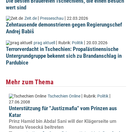
Die besten Brauereien Tschechiens, die einen Besuch
wert sind
|
|
Zeit.de
Presseschau
22.03.2026
Zehntausende demonstrieren gegen Regierungschef
Andrej Babiš
|
|
prag aktuell
Rubrik:
Politik
20.03.2026
Terrorverdacht in Tschechien: Propalästinensische
Untergrundgruppe bekennt sich zu Brandanschlag in
Pardubice
Mehr zum Thema
|
|
Tschechien Online
Rubrik:
Politik
27.06.2008
Unterstützung für "Justizmafia" vom Prinzen aus
Katar
Prinz Hamid bin Abdal Sani will der Klägerseite um
Renata Vesecká beitreten