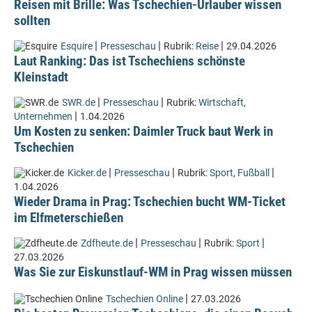
Reisen mit Brille: Was Tschechien-Urlauber wissen
sollten
|
|
|
Esquire
Presseschau
Rubrik:
Reise
29.04.2026
Laut Ranking: Das ist Tschechiens schönste
Kleinstadt
|
|
SWR.de
Presseschau
Rubrik:
Wirtschaft
,
|
Unternehmen
1.04.2026
Um Kosten zu senken: Daimler Truck baut Werk in
Tschechien
|
|
|
Kicker.de
Presseschau
Rubrik:
Sport
,
Fußball
1.04.2026
Wieder Drama in Prag: Tschechien bucht WM-Ticket
im Elfmeterschießen
|
|
|
Zdfheute.de
Presseschau
Rubrik:
Sport
27.03.2026
Was Sie zur Eiskunstlauf-WM in Prag wissen müssen
|
Tschechien Online
27.03.2026