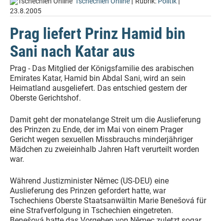
|
|
Tschechien Online
Rubrik:
Politik
23.8.2005
Prag liefert Prinz Hamid bin
Sani nach Katar aus
Prag - Das Mitglied der Königsfamilie des arabischen
Emirates Katar, Hamid bin Abdal Sani, wird an sein
Heimatland ausgeliefert. Das entschied gestern der
Oberste Gerichtshof.
Damit geht der monatelange Streit um die Auslieferung
des Prinzen zu Ende, der im Mai von einem Prager
Gericht wegen sexuellen Missbrauchs minderjähriger
Mädchen zu zweieinhalb Jahren Haft verurteilt worden
war.
Während Justizminister Němec (US-DEU) eine
Auslieferung des Prinzen gefordert hatte, war
Tschechiens Oberste Staatsanwältin Marie Benešová für
eine Strafverfolgung in Tschechien eingetreten.
Benešová hatte das Vorgehen von Němec zuletzt sogar