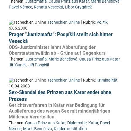
Themen:
Justizmafia
,
Causa Prinz aus Katar
,
Marie Benešová
,
Pavel Němec
,
Renata Vesecká
,
Libor Grygárek
|
|
Tschechien Online
Rubrik:
Politik
6.06.2008
Prager "Justizmafia": Pospíšil stellt sich hinter
Vesecká
ODS-Justizminister lehnt Abberufung der
Oberstaatsanwältin ab - Grüne auf Gegenkurs
Themen:
Justizmafia
,
Marie Benešová
,
Causa Prinz aus Katar
,
Jiří Čunek
,
Jiří Pospíšil
|
|
Tschechien Online
Rubrik:
Kriminalität
10.04.2008
Sex-Skandal des Prinzen aus Katar endet ohne
Prozess
Gerichtsverfahren in Katar war Bedingung für
Auslieferung des wegen Sex mit minderjährigen
Mädchen Verurteilten
Themen:
Causa Prinz aus Katar
,
Diplomatie
,
Katar
,
Pavel
Němec
,
Marie Benešová
,
Kinderprostitution