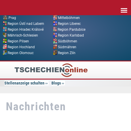
Direkt zum Inhalt
Prag
Mittelböhmen
Region Ústí nad Labem
Region Liberec
Region Hradec Králové
Region Pardubice
Mährisch-Schlesien
Region Karlsbad
Region Pilsen
Südböhmen
Region Hochland
Südmähren
Region Olomouc
Region Zlín
Tschechien
Online
Stellenanzeige schalten
Blogs
Nachrichten