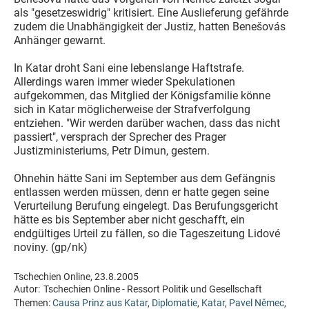
als "gesetzeswidrig" kritisiert. Eine Auslieferung gefährde
zudem die Unabhängigkeit der Justiz, hatten Benešovás
Anhänger gewarnt.
In Katar droht Sani eine lebenslange Haftstrafe.
Allerdings waren immer wieder Spekulationen
aufgekommen, das Mitglied der Königsfamilie könne
sich in Katar möglicherweise der Strafverfolgung
entziehen. "Wir werden darüber wachen, dass das nicht
passiert", versprach der Sprecher des Prager
Justizministeriums, Petr Dimun, gestern.
Ohnehin hätte Sani im September aus dem Gefängnis
entlassen werden müssen, denn er hatte gegen seine
Verurteilung Berufung eingelegt. Das Berufungsgericht
hätte es bis September aber nicht geschafft, ein
endgültiges Urteil zu fällen, so die Tageszeitung Lidové
noviny. (gp/nk)
Tschechien Online, 23.8.2005
Autor:
Tschechien Online - Ressort Politik und Gesellschaft
Themen:
Causa Prinz aus Katar
,
Diplomatie
,
Katar
,
Pavel Němec
,