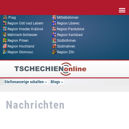
Direkt zum Inhalt
Prag
Mittelböhmen
Region Ústí nad Labem
Region Liberec
Region Hradec Králové
Region Pardubice
Mährisch-Schlesien
Region Karlsbad
Region Pilsen
Südböhmen
Region Hochland
Südmähren
Region Olomouc
Region Zlín
Tschechien
Online
Stellenanzeige schalten
Blogs
Nachrichten