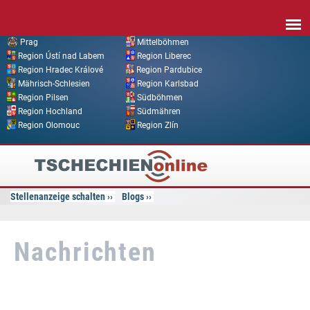
Direkt zum Inhalt
Prag
Mittelböhmen
Region Ústí nad Labem
Region Liberec
Region Hradec Králové
Region Pardubice
Mährisch-Schlesien
Region Karlsbad
Region Pilsen
Südböhmen
Region Hochland
Südmähren
Region Olomouc
Region Zlín
Tschechien
Online
Stellenanzeige schalten
Blogs
Nachrichten