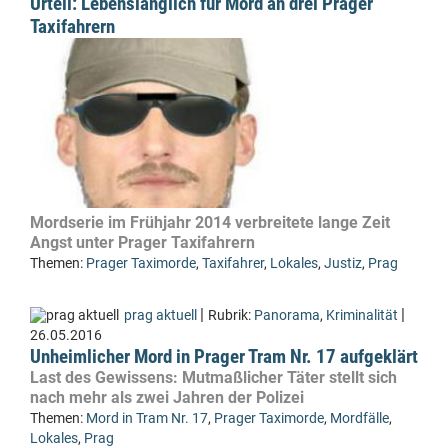
Urteil: Lebenslänglich für Mord an drei Prager
Taxifahrern
Mordserie im Frühjahr 2014 verbreitete lange Zeit
Angst unter Prager Taxifahrern
Themen:
Prager Taximorde
,
Taxifahrer
,
Lokales
,
Justiz
,
Prag
|
|
prag aktuell
Rubrik:
Panorama
,
Kriminalität
26.05.2016
Unheimlicher Mord in Prager Tram Nr. 17 aufgeklärt
Last des Gewissens: Mutmaßlicher Täter stellt sich
nach mehr als zwei Jahren der Polizei
Themen:
Mord in Tram Nr. 17
,
Prager Taximorde
,
Mordfälle
,
Lokales
,
Prag