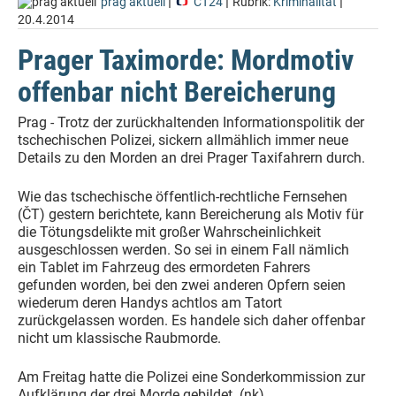
|
|
|
prag aktuell
ČT24
Rubrik:
Kriminalität
20.4.2014
Prager Taximorde: Mordmotiv
offenbar nicht Bereicherung
Prag - Trotz der zurückhaltenden Informationspolitik der
tschechischen Polizei, sickern allmählich immer neue
Details zu den Morden an drei Prager Taxifahrern durch.
Wie das tschechische öffentlich-rechtliche Fernsehen
(ČT) gestern berichtete, kann Bereicherung als Motiv für
die Tötungsdelikte mit großer Wahrscheinlichkeit
ausgeschlossen werden. So sei in einem Fall nämlich
ein Tablet im Fahrzeug des ermordeten Fahrers
gefunden worden, bei den zwei anderen Opfern seien
wiederum deren Handys achtlos am Tatort
zurückgelassen worden. Es handele sich daher offenbar
nicht um klassische Raubmorde.
Am Freitag hatte die Polizei eine Sonderkommission zur
Aufklärung der drei Morde gebildet. (nk)