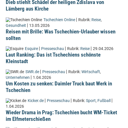
Dieb stiehlt Schädel der heiligen Zdislava von
Lämberg aus Kirche
|
Tschechien Online
Rubrik:
Reise
,
|
Gesundheit
13.05.2026
Reisen mit Brille: Was Tschechien-Urlauber wissen
sollten
|
|
|
Esquire
Presseschau
Rubrik:
Reise
29.04.2026
Laut Ranking: Das ist Tschechiens schönste
Kleinstadt
|
|
SWR.de
Presseschau
Rubrik:
Wirtschaft
,
|
Unternehmen
1.04.2026
Um Kosten zu senken: Daimler Truck baut Werk in
Tschechien
|
|
|
Kicker.de
Presseschau
Rubrik:
Sport
,
Fußball
1.04.2026
Wieder Drama in Prag: Tschechien bucht WM-Ticket
im Elfmeterschießen