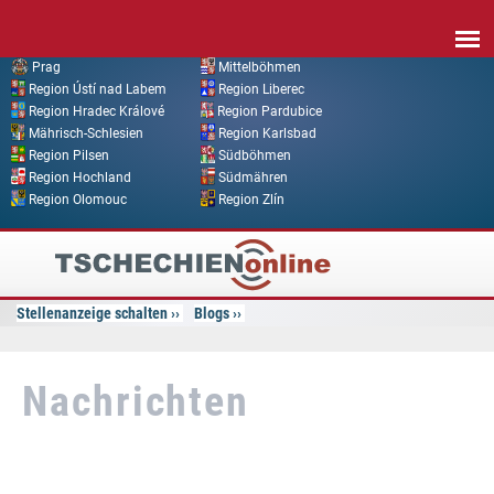
Direkt zum Inhalt
Prag
Mittelböhmen
Region Ústí nad Labem
Region Liberec
Region Hradec Králové
Region Pardubice
Mährisch-Schlesien
Region Karlsbad
Region Pilsen
Südböhmen
Region Hochland
Südmähren
Region Olomouc
Region Zlín
Tschechien
Online
Stellenanzeige schalten
Blogs
Nachrichten