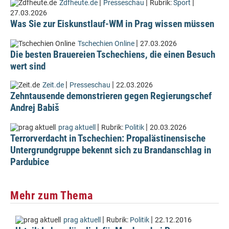
|
|
|
Zdfheute.de
Presseschau
Rubrik:
Sport
27.03.2026
Was Sie zur Eiskunstlauf-WM in Prag wissen müssen
|
Tschechien Online
27.03.2026
Die besten Brauereien Tschechiens, die einen Besuch
wert sind
|
|
Zeit.de
Presseschau
22.03.2026
Zehntausende demonstrieren gegen Regierungschef
Andrej Babiš
|
|
prag aktuell
Rubrik:
Politik
20.03.2026
Terrorverdacht in Tschechien: Propalästinensische
Untergrundgruppe bekennt sich zu Brandanschlag in
Pardubice
Mehr zum Thema
|
|
prag aktuell
Rubrik:
Politik
22.12.2016