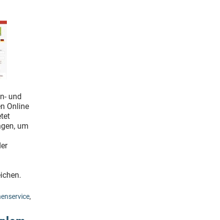
n- und
n Online
tet
ngen, um
der
ichen.
enservice
,