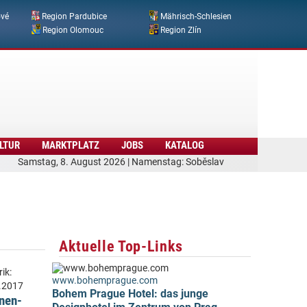
ové
Region Pardubice
Mährisch-Schlesien
Region Olomouc
Region Zlín
LTUR
MARKTPLATZ
JOBS
KATALOG
Samstag, 8. August 2026 | Namenstag: Soběslav
Aktuelle Top-Links
ik:
www.bohemprague.com
.2017
Bohem Prague Hotel: das junge
onen-