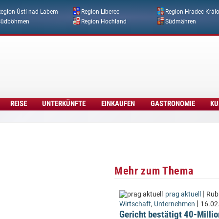
Direkt zum Inhalt
egion Ústí nad Labem
Region Liberec
Region Hradec Král
Südböhmen
Region Hochland
Südmähren
REISE
UNTERKÜNFTE
EINKAUFEN
GASTRONOMIE
KU
Mehr zum Thema
|
prag aktuell
Rubr
|
Wirtschaft
,
Unternehmen
16.02
Gericht bestätigt 40-Milli