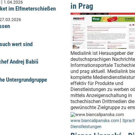
|
l
1.04.2026
in Prag
ket im Elfmeterschießen
27.03.2026
üssen
such wert sind
Medialink ist Herausgeber der
deutschsprachigen Nachrichte
hef Andrej Babiš
Informationsportale Tschechie
und prag aktuell. Medialink bie
komplette Mediendienstleistu
che Untergrundgruppe
effektiv für Produkte und
Dienstleistungen zu werben o
mittels Anzeigenschaltung in
tschechischen Drittmedien die
gewünschte Zielgruppe zu erre
|
www.biancalipanska.com
Sprach
Dienstleistungen