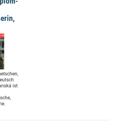
iplom-
erin,
etschen,
Deutsch
nská ist
ische,
he.