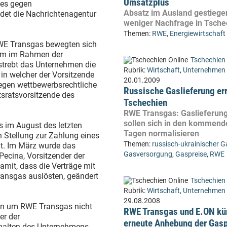
Umsatzplus
ßes gegen
Absatz im Ausland gestiege
det die Nachrichtenagentur
weniger Nachfrage in Tsche
Themen:
RWE
,
Energiewirtschaft
WE Transgas bewegten sich
aum im Rahmen der
Tschechien 
trebt das Unternehmen die
Rubrik:
Wirtschaft
,
Unternehmen
in welcher der Vorsitzende
20.01.2009
gegen wettbewerbsrechtliche
Russische Gaslieferung err
tsratsvorsitzende des
Tschechien
RWE Transgas: Gaslieferun
sollen sich in den kommend
s im August des letzten
Tagen normalisieren
Stellung zur Zahlung eines
Themen:
russisch-ukrainischer G
lt. Im März wurde das
Gasversorgung
,
Gaspreise
,
RWE
Pecina, Vorsitzender der
mit, dass die Verträge mit
ransgas auslösten, geändert
Tschechien 
Rubrik:
Wirtschaft
,
Unternehmen
29.08.2008
gen um RWE Transgas nicht
RWE Transgas und E.ON kü
er der
erneute Anhebung der Gasp
rhalten des Unternehmens