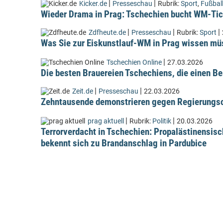
|
|
Kicker.de
Presseschau
Rubrik:
Sport
,
Fußbal
Wieder Drama in Prag: Tschechien bucht WM-Tic
|
|
|
Zdfheute.de
Presseschau
Rubrik:
Sport
Was Sie zur Eiskunstlauf-WM in Prag wissen m
|
Tschechien Online
27.03.2026
Die besten Brauereien Tschechiens, die einen Be
|
|
Zeit.de
Presseschau
22.03.2026
Zehntausende demonstrieren gegen Regierungsc
|
|
prag aktuell
Rubrik:
Politik
20.03.2026
Terrorverdacht in Tschechien: Propalästinensis
bekennt sich zu Brandanschlag in Pardubice