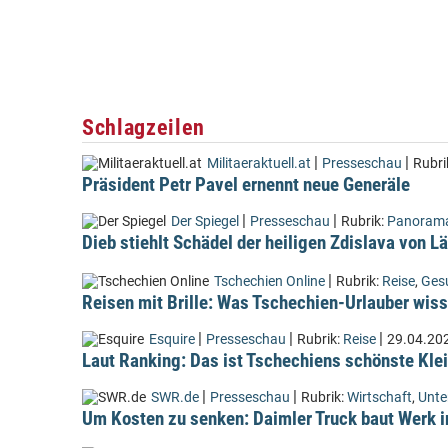
Schlagzeilen
|
|
Militaeraktuell.at
Presseschau
Rubri
Präsident Petr Pavel ernennt neue Generäle
|
|
Der Spiegel
Presseschau
Rubrik:
Panoram
Dieb stiehlt Schädel der heiligen Zdislava von 
|
Tschechien Online
Rubrik:
Reise
,
Ges
Reisen mit Brille: Was Tschechien-Urlauber wiss
|
|
|
Esquire
Presseschau
Rubrik:
Reise
29.04.20
Laut Ranking: Das ist Tschechiens schönste Kle
|
|
SWR.de
Presseschau
Rubrik:
Wirtschaft
,
Unt
Um Kosten zu senken: Daimler Truck baut Werk i