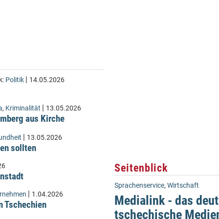
|
k:
Politik
14.05.2026
|
a
,
Kriminalität
13.05.2026
Lämberg aus Kirche
|
undheit
13.05.2026
en sollten
Seitenblick
26
instadt
Sprachenservice
,
Wirtschaft
|
ernehmen
1.04.2026
Medialink - das deu
n Tschechien
tschechische Medie