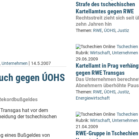
Strafe des tschechischen
Kartellamtes gegen RWE
Rechtsstreit zieht sich seit 
zehn Jahren hin
Themen:
RWE
,
ÚOHS
,
Justiz
Tschechien 
Rubrik:
Wirtschaft
,
Unternehmen
29.06.2009
|
,
Unternehmen
14.5.2007
Kartellamt in Prag verhäng
gegen RWE Transgas
ruch gegen ÚOHS
Das Unternehmen berechne
Abnehmern überhöhte Paus
Themen:
RWE
,
ÚOHS
,
Justiz
,
Energiewirtschaft
 Rekordbußgeldes
 Transgas hat vor dem
Tschechien 
heidung der tschechischen
Rubrik:
Wirtschaft
,
Unternehmen
21.04.2009
RWE-Gruppe in Tschechien
ng eines Bußgeldes von