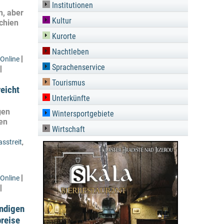
Institutionen
n, aber
Kultur
chien
Kurorte
Nachtleben
|
Online
Sprachenservice
|
Tourismus
eicht
Unterkünfte
gen
Wintersportgebiete
en
Wirtschaft
asstreit
,
|
Online
|
ndigen
reise