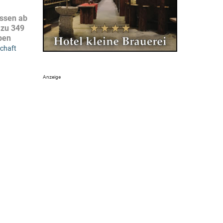
üssen ab
 zu 349
ben
schaft