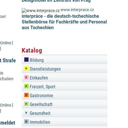
Designhotel im Zentrum von Prag
www.interprace.cz
interpráce - die deutsch-tschechische
über
Stellenbörse für Fachkräfte und Personal
aus Tschechien
|
Online
|
Katalog
t Strafe
Bildung
Dienstleistungen
te
Einkaufen
chalen
Freizeit, Sport
Gastronomie
Gesellschaft
|
Online
|
Gesundheit
 meldet
Immobilien