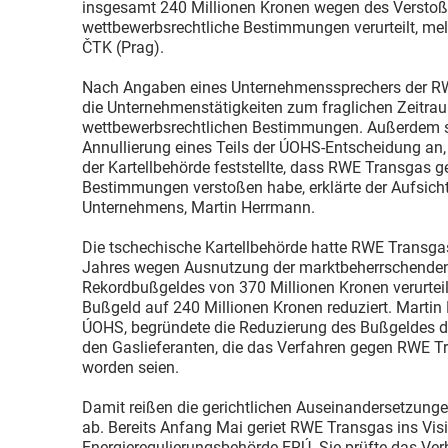
insgesamt 240 Millionen Kronen wegen des Versto
wettbewerbsrechtliche Bestimmungen verurteilt, mel
ČTK (Prag).
Nach Angaben eines Unternehmenssprechers der R
die Unternehmenstätigkeiten zum fraglichen Zeitr
wettbewerbsrechtlichen Bestimmungen. Außerdem s
Annullierung eines Teils der ÚOHS-Entscheidung an, 
der Kartellbehörde feststellte, dass RWE Transgas 
Bestimmungen verstoßen habe, erklärte der Aufsich
Unternehmens, Martin Herrmann.
Die tschechische Kartellbehörde hatte RWE Transga
Jahres wegen Ausnutzung der marktbeherrschenden 
Rekordbußgeldes von 370 Millionen Kronen verurtei
Bußgeld auf 240 Millionen Kronen reduziert. Martin 
ÚOHS, begründete die Reduzierung des Bußgeldes da
den Gaslieferanten, die das Verfahren gegen RWE T
worden seien.
Damit reißen die gerichtlichen Auseinandersetzun
ab. Bereits Anfang Mai geriet RWE Transgas ins Visi
Energieregulierungsbehörde ERÚ. Sie prüfte das Ve