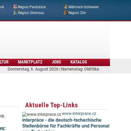
ové
Region Pardubice
Mährisch-Schlesien
Region Olomouc
Region Zlín
LTUR
MARKTPLATZ
JOBS
KATALOG
Donnerstag, 6. August 2026 | Namenstag: Oldřiška
Aktuelle Top-Links
www.interprace.cz
ik:
interpráce - die deutsch-tschechische
Stellenbörse für Fachkräfte und Personal
en: