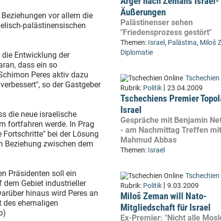
Ärger nach Zemans Israel-
Äußerungen
 Beziehungen vor allem die
Palästinenser sehen
aelisch-palästinensischen
"Friedensprozess gestört"
Themen:
Israel
,
Palästina
,
Miloš
Diplomatie
 die Entwicklung der
aran, dass ein so
 Schimon Peres aktiv dazu
Tschechien 
 verbessert", so der Gastgeber
|
Rubrik:
Politik
23.04.2009
Tschechiens Premier Topol
Israel
ass die neue israelische
Gespräche mit Benjamin Ne
n fortfahren werde. In Prag
- am Nachmittag Treffen mi
 Fortschritte" bei der Lösung
Mahmud Abbas
den Beziehung zwischen dem
Themen:
Israel
n Präsidenten soll ein
Tschechien 
dem Gebiet industrieller
|
Rubrik:
Politik
9.03.2009
arüber hinaus wird Peres an
Miloš Zeman will Nato-
t des ehemaligen
Mitgliedschaft für Israel
p)
Ex-Premier: "Nicht alle Mos