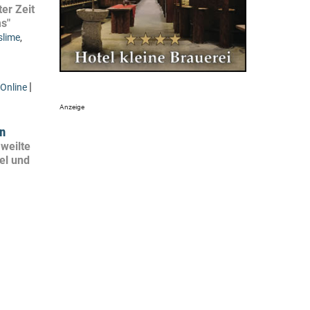
ter Zeit
ms"
lime
,
|
Online
an
weilte
ael und