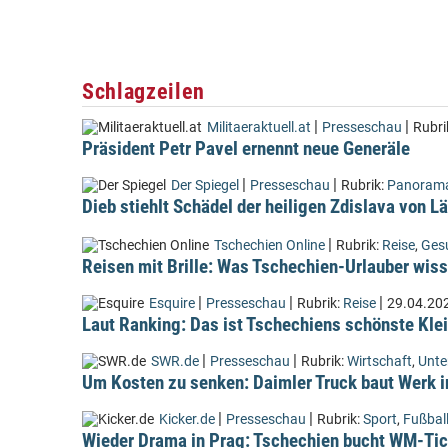
Schlagzeilen
|
|
Militaeraktuell.at
Presseschau
Rubri
Präsident Petr Pavel ernennt neue Generäle
|
|
Der Spiegel
Presseschau
Rubrik:
Panoram
Dieb stiehlt Schädel der heiligen Zdislava von 
|
Tschechien Online
Rubrik:
Reise
,
Ges
Reisen mit Brille: Was Tschechien-Urlauber wiss
|
|
|
Esquire
Presseschau
Rubrik:
Reise
29.04.20
Laut Ranking: Das ist Tschechiens schönste Kle
|
|
SWR.de
Presseschau
Rubrik:
Wirtschaft
,
Unt
Um Kosten zu senken: Daimler Truck baut Werk i
|
|
Kicker.de
Presseschau
Rubrik:
Sport
,
Fußbal
Wieder Drama in Prag: Tschechien bucht WM-Tic