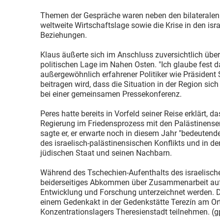
Themen der Gespräche waren neben den bilateralen
weltweite Wirtschaftslage sowie die Krise in den isr
Beziehungen.
Klaus äußerte sich im Anschluss zuversichtlich über
politischen Lage im Nahen Osten. "Ich glaube fest d
außergewöhnlich erfahrener Politiker wie Präsident
beitragen wird, dass die Situation in der Region sich
bei einer gemeinsamen Pressekonferenz.
Peres hatte bereits in Vorfeld seiner Reise erklärt, d
Regierung im Friedensprozess mit den Palästinenser
sagte er, er erwarte noch in diesem Jahr "bedeutende
des israelisch-palästinensischen Konflikts und in 
jüdischen Staat und seinen Nachbarn.
Während des Tschechien-Aufenthalts des israelische
beiderseitiges Abkommen über Zusammenarbeit auf 
Entwicklung und Forschung unterzeichnet werden. D
einem Gedenkakt in der Gedenkstätte Terezín am Or
Konzentrationslagers Theresienstadt teilnehmen. (g