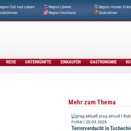
Direkt zum Inhalt
egion Ústí nad Labem
Region Liberec
Region Hradec Král
Südböhmen
Region Hochland
Südmähren
REISE
UNTERKÜNFTE
EINKAUFEN
GASTRONOMIE
KU
Mehr zum Thema
|
prag aktuell
Rubr
|
Politik
20.03.2026
Terrorverdacht in Tschechi