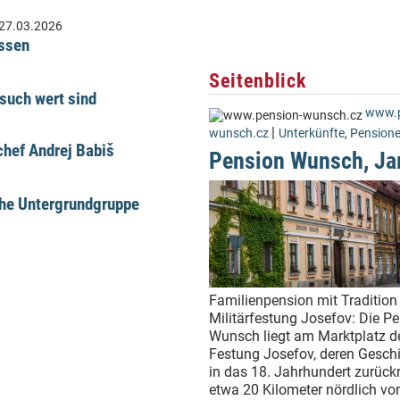
27.03.2026
üssen
Seitenblick
such wert sind
www.p
|
wunsch.cz
Unterkünfte
,
Pension
hef Andrej Babiš
Pension Wunsch, Ja
che Untergrundgruppe
Familienpension mit Tradition 
Militärfestung Josefov: Die P
Wunsch liegt am Marktplatz d
Festung Josefov, deren Geschi
in das 18. Jahrhundert zurückr
etwa 20 Kilometer nördlich vo