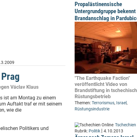
Propalästinensische
Untergrundgruppe bekennt 
Brandanschlag in Pardubic
.3.2009
 Prag
"The Earthquake Faction"
veröffentlicht Video von
legen Václav Klaus
Brandstiftung in tschechis
Rüstungsbetrieb
es ist am Montag zu einem
Themen:
Terrorismus
,
Israel
,
m Auftakt traf er mit seinem
Rüstungsindustrie
n, wie die
Tschechien 
aelischen Politikers und
|
Rubrik:
Politik
4.10.2013