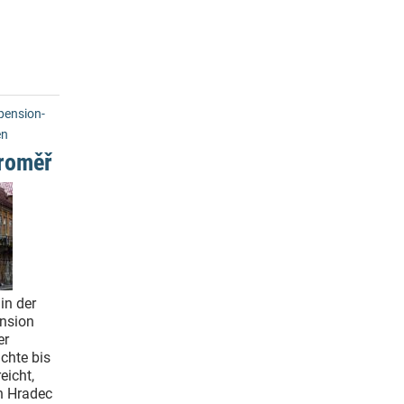
ension-
en
roměř
in der
ension
er
chte bis
eicht,
n Hradec