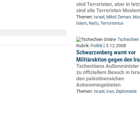
sind Terroristen, aber in letz
sind alle Terroristen Mosle
Themen:
Israel
,
Miloš Zeman
,
Mus
Islam
,
Nato
,
Terrorismus
Tschechien 
|
Rubrik:
Politik
3.12.2008
Schwarzenberg warnt vor
Militäraktion gegen den Ir
Tschechiens Außenminister 
zu offiziellem Besuch in Isr
den palästinensichen
Autonomiegebieten
Themen:
Israel
,
Iran
,
Diplomatie