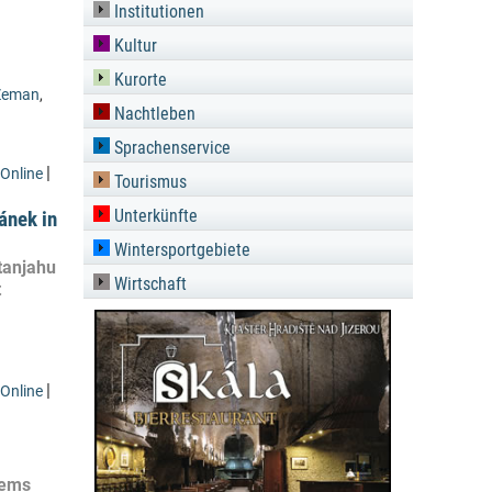
Institutionen
Kultur
Kurorte
 Zeman
,
Nachtleben
Sprachenservice
|
Online
Tourismus
Unterkünfte
ánek in
Wintersportgebiete
tanjahu
Wirtschaft
t
|
Online
lems