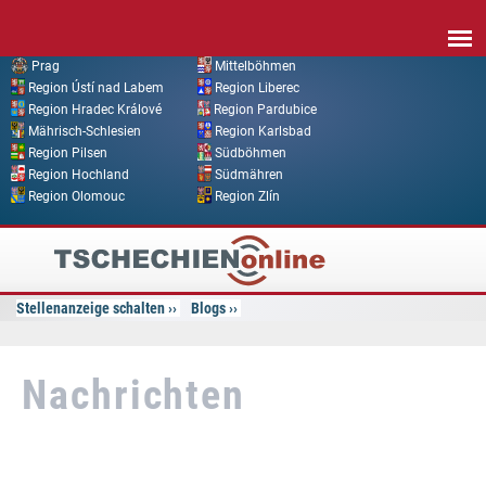
Direkt zum Inhalt
Prag
Mittelböhmen
Region Ústí nad Labem
Region Liberec
Region Hradec Králové
Region Pardubice
Mährisch-Schlesien
Region Karlsbad
Region Pilsen
Südböhmen
Region Hochland
Südmähren
Region Olomouc
Region Zlín
Tschechien
Online
Stellenanzeige schalten
Blogs
Nachrichten