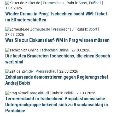
|
|
|
Kicker.de
Presseschau
Rubrik:
Sport
,
Fußball
1.04.2026
Wieder Drama in Prag: Tschechien bucht WM-Ticket
im Elfmeterschießen
|
|
|
Zdfheute.de
Presseschau
Rubrik:
Sport
27.03.2026
Was Sie zur Eiskunstlauf-WM in Prag wissen müssen
|
Tschechien Online
27.03.2026
Die besten Brauereien Tschechiens, die einen Besuch
wert sind
|
|
Zeit.de
Presseschau
22.03.2026
Zehntausende demonstrieren gegen Regierungschef
Andrej Babiš
|
|
prag aktuell
Rubrik:
Politik
20.03.2026
Terrorverdacht in Tschechien: Propalästinensische
Untergrundgruppe bekennt sich zu Brandanschlag in
Pardubice