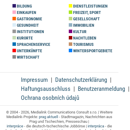
BILDUNG
DIENSTLEISTUNGEN
EINKAUFEN
FREIZEIT, SPORT
GASTRONOMIE
GESELLSCHAFT
GESUNDHEIT
IMMOBILIEN
INSTITUTIONEN
KULTUR
KURORTE
NACHTLEBEN
SPRACHENSERVICE
TOURISMUS
UNTERKÜNFTE
WINTERSPORTGEBIETE
WIRTSCHAFT
Impressum
Datenschutzerklärung
Haftungsausschluss
Benutzeranmeldung
Ochrana osobních údajů
© 2004 - 2026, Medialink Communications Consult s.r.o. | Weitere
Medialink-Projekte:
prag aktuell
- Stadtmagazin, Nachrichten aus
Prag und Tschechien, Presseschau |
interpráce
- die deutsch-tschechische Jobbörse |
interpráca
- die