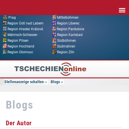
Direkt zum Inhalt
Prag
Mittelböhmen
Region Ústí nad Labem
Region Liberec
Region Hradec Králové
Region Pardubice
Mährisch-Schlesien
Region Karlsbad
Region Pilsen
Südböhmen
Region Hochland
Südmähren
Region Olomouc
Region Zlín
Tschechien
Online
Stellenanzeige schalten
Blogs
Blogs
Der Autor