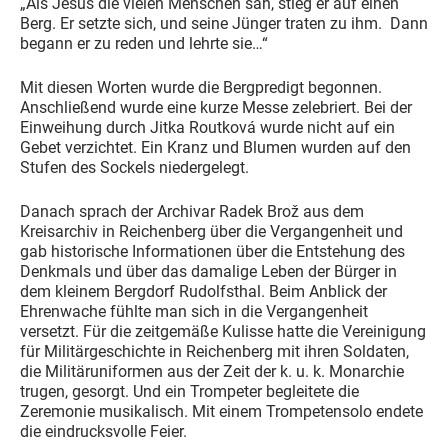
„Als Jesus die vielen Menschen sah, stieg er auf einen
Berg. Er setzte sich, und seine Jünger traten zu ihm. Dann
begann er zu reden und lehrte sie…“
Mit diesen Worten wurde die Bergpredigt begonnen.
Anschließend wurde eine kurze Messe zelebriert. Bei der
Einweihung durch Jitka Routková wurde nicht auf ein
Gebet verzichtet. Ein Kranz und Blumen wurden auf den
Stufen des Sockels niedergelegt.
Danach sprach der Archivar Radek Brož aus dem
Kreisarchiv in Reichenberg über die Vergangenheit und
gab historische Informationen über die Entstehung des
Denkmals und über das damalige Leben der Bürger in
dem kleinem Bergdorf Rudolfsthal. Beim Anblick der
Ehrenwache fühlte man sich in die Vergangenheit
versetzt. Für die zeitgemäße Kulisse hatte die Vereinigung
für Militärgeschichte in Reichenberg mit ihren Soldaten,
die Militäruniformen aus der Zeit der k. u. k. Monarchie
trugen, gesorgt. Und ein Trompeter begleitete die
Zeremonie musikalisch. Mit einem Trompetensolo endete
die eindrucksvolle Feier.