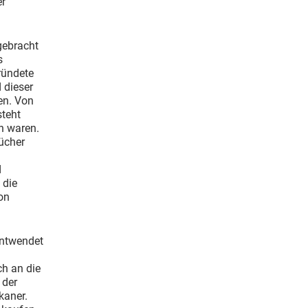
er
gebracht
s
ründete
 dieser
en. Von
steht
n waren.
ücher
d
 die
on
entwendet
ch an die
 der
kaner.