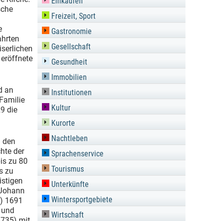
Einkaufen
sche
Freizeit, Sport
e
Gastronomie
ahrten
Gesellschaft
iserlichen
eröffnete
Gesundheit
Immobilien
d an
Institutionen
Familie
Kultur
9 die
Kurorte
Nachtleben
n den
hte der
Sprachenservice
is zu 80
Tourismus
s zu
istigen
Unterkünfte
 Johann
Wintersportgebiete
x) 1691
 und
Wirtschaft
735) mit