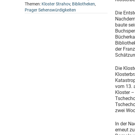
Themen:
Kloster Strahov
,
Bibliotheken
,
Prager Sehenswürdigkeiten
Die Entst
Nachdem 
baute sei
Buchspen
Bücherka
Biblioth
der Franz
Schätzung
Die Klost
Klosterbr
Katastro
vom 13. a
Kloster –
Tschechos
Tschecho
zwei Woc
In der Na
erneut zu