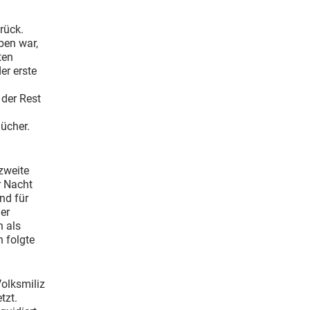
rück.
ben war,
ten
er erste
der Rest
Bücher.
zweite
r Nacht
nd für
der
h als
 folgte
Volksmiliz
tzt.