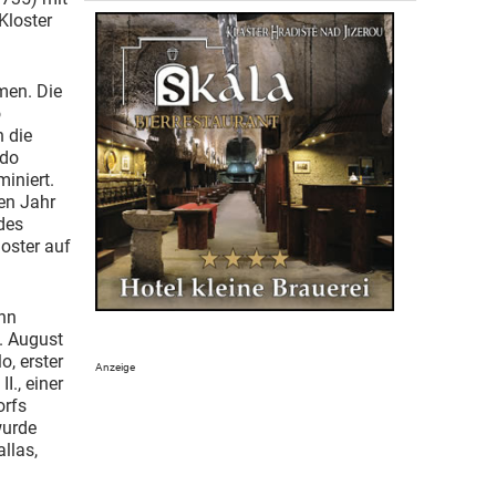
Kloster
men. Die
o
n die
ndo
iniert.
den Jahr
des
oster auf
ann
5. August
o, erster
I., einer
orfs
wurde
allas,