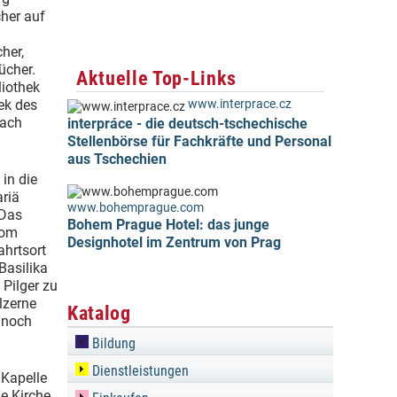
cher auf
her,
ücher.
Aktuelle Top-Links
liothek
ek des
www.interprace.cz
nach
interpráce - die deutsch-tschechische
Stellenbörse für Fachkräfte und Personal
aus Tschechien
in die
ariä
www.bohemprague.com
 Das
Bohem Prague Hotel: das junge
vom
Designhotel im Zentrum von Prag
ahrtsort
Basilika
 Pilger zu
lzerne
Katalog
t noch
Bildung
Dienstleistungen
 Kapelle
e Kirche.