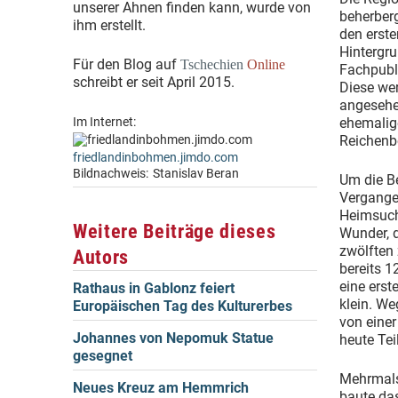
unserer Ahnen finden kann, wurde von
beherberg
ihm erstellt.
den erste
Hintergru
Für den Blog auf
Tschechien
Online
Fachpubli
schreibt er seit April 2015.
Diese wer
angesehe
Im Internet:
ehemalige
Reichenb
friedlandinbohmen.jimdo.com
Bildnachweis:
Stanislav Beran
Um die Be
Vergangen
Heimsuch
Weitere Beiträge dieses
Wunder, 
zwölften 
Autors
bereits 1
eine erst
Rathaus in Gablonz feiert
klein. W
Europäischen Tag des Kulturerbes
von einer
Johannes von Nepomuk Statue
heute Tei
gesegnet
Mehrmals 
Neues Kreuz am Hemmrich
baute das