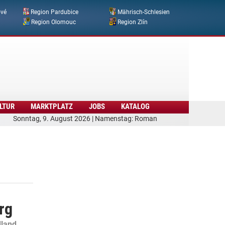
ové
Region Pardubice
Mährisch-Schlesien
Region Olomouc
Region Zlín
LTUR
MARKTPLATZ
JOBS
KATALOG
Sonntag, 9. August 2026 | Namenstag: Roman
rg
dland