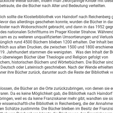
ückliche Weise sortiert, indem man zwölfjährige Kinder mit dies
etraute, die die Bücher nach Alter und Bedeutung verteilten.
ich sollte die Klosterbibliothek von Haindorf nach Reichenberg 
evor das allerdings geschehen konnte, wurden die Bücher in da
kloster nach Woborschischt gebracht, und dann in das 1952 geg
des nationalen Schrifttums im Prager Kloster Strahow. Während
am es zu weiteren unqualifizierten Umsortierungen und Verlust
ünglich rund 4500 Büchern blieben 1200 erhalten. Der Inhalt be
hlich aus alten Drucken, die zwischen 1500 und 1800 erschiene
19. Jahrhundert stammen die wenigsten. Was den Inhalt der B
 so überwiegen Bücher über Theologie und Religion gefolgt von
chern, historischen Büchern und Wörterbüchern. Die Bücher sin
Deutsch oder Lateinisch geschrieben. Nach der Wende erhielten
ner ihre Bücher zurück, darunter auch die Reste der Bibliothek v
lossen, die Bücher an die Orte zurückzubringen, von denen sie 
ren. Da es keine Möglichkeit gab, die Bibliothek nach Haindorf
ringen, weil es da keine Franziskaner mehr gibt, wandten sie si
 wissenschaftli-che Bibliothek in Reichenberg, die der Annahme
len Schätze zustimmte. Die Bücher bleiben im Besitz der Franzis