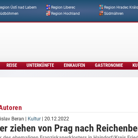
Direkt zum Inhalt
egion Ústí nad Labem
Region Liberec
Region Hradec Král
Südböhmen
Region Hochland
Südmähren
REISE
UNTERKÜNFTE
EINKAUFEN
GASTRONOMIE
KU
Autoren
islav Beran
|
Kultur
| 20.12.2022
er ziehen von Prag nach Reichenbe
ek des ehemaligen Franziskanerklosters in Haindorf/Kreis Frie