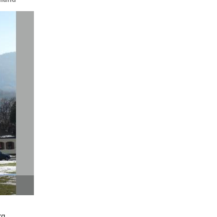
hek
rg