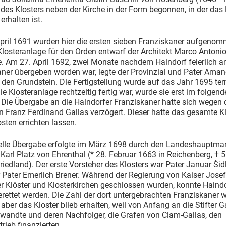
es Klosters neben der Kirche in der Form begonnen, in der das 
 erhalten ist.
pril 1691 wurden hier die ersten sieben Franziskaner aufgenom
losteranlage für den Orden entwarf der Architekt Marco Antoni
. Am 27. April 1692, zwei Monate nachdem Haindorf feierlich a
aner übergeben worden war, legte der Provinzial und Pater Ama
en Grundstein. Die Fertigstellung wurde auf das Jahr 1695 term
e Klosteranlage rechtzeitig fertig war, wurde sie erst im folgen
Die Übergabe an die Haindorfer Franziskaner hatte sich wegen 
 Franz Ferdinand Gallas verzögert. Dieser hatte das gesamte Kl
sten errichten lassen.
zielle Übergabe erfolgte im März 1698 durch den Landeshauptm
 Karl Platz von Ehrenthal (* 28. Februar 1663 in Reichenberg, † 
riedland). Der erste Vorsteher des Klosters war Pater Januar Šidl
 Pater Emerlich Brener. Während der Regierung von Kaiser Josef I
der Klöster und Klosterkirchen geschlossen wurden, konnte Haind
erettet werden. Die Zahl der dort untergebrachten Franziskaner 
, aber das Kloster blieb erhalten, weil von Anfang an die Stifter G
wandte und deren Nachfolger, die Grafen von Clam-Gallas, den
trieb finanzierten.