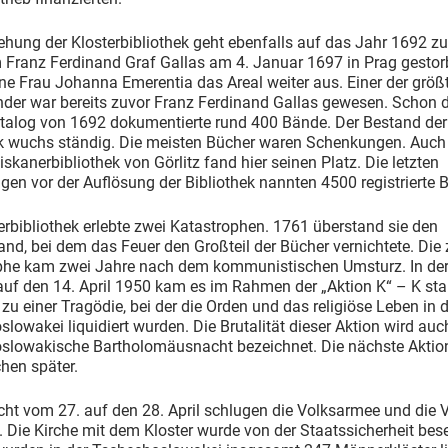
ehung der Klosterbibliothek geht ebenfalls auf das Jahr 1692 zu
Franz Ferdinand Graf Gallas am 4. Januar 1697 in Prag gestor
ne Frau Johanna Emerentia das Areal weiter aus. Einer der größ
der war bereits zuvor Franz Ferdinand Gallas gewesen. Schon d
talog von 1692 dokumentierte rund 400 Bände. Der Bestand der
ek wuchs ständig. Die meisten Bücher waren Schenkungen. Auch 
iskanerbibliothek von Görlitz fand hier seinen Platz. Die letzten
en vor der Auflösung der Bibliothek nannten 4500 registrierte 
erbibliothek erlebte zwei Katastrophen. 1761 überstand sie den
and, bei dem das Feuer den Großteil der Bücher vernichtete. Die 
phe kam zwei Jahre nach dem kommunistischen Umsturz. In de
uf den 14. April 1950 kam es im Rahmen der „Aktion K“ – K sta
 zu einer Tragödie, bei der die Orden und das religiöse Leben in 
lowakei liquidiert wurden. Die Brutalität dieser Aktion wird auc
slowakische Bartholomäusnacht bezeichnet. Die nächste Aktion
hen später.
cht vom 27. auf den 28. April schlugen die Volksarmee und die 
. Die Kirche mit dem Kloster wurde von der Staatssicherheit bese