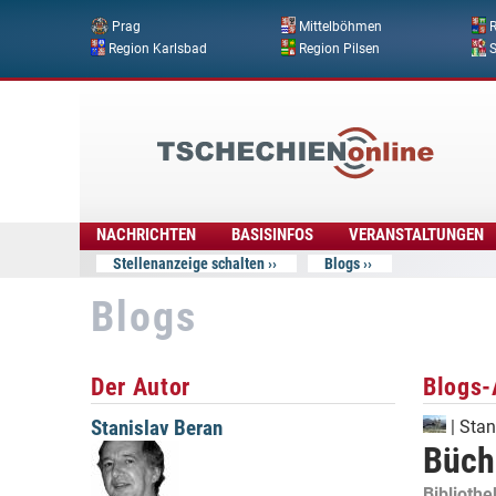
Prag
Mittelböhmen
R
Region Karlsbad
Region Pilsen
Tschechien
Online
NACHRICHTEN
BASISINFOS
VERANSTALTUNGEN
Stellenanzeige schalten
Blogs
Blogs
Der Autor
Blogs-
Stanislav Beran
|
Stan
Büch
Biblioth