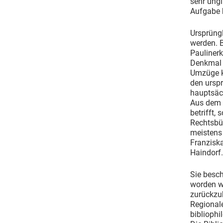
sehr ungl
Aufgabe b
Ursprüngl
werden. B
Pauliner
Denkmal 
Umzüge k
den urspr
hauptsäc
Aus dem 
betrifft,
Rechtsbü
meistens 
Franziska
Haindorf.
Sie besch
worden wa
zurückzub
Regionale
bibliophi