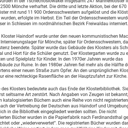
urden in der Tschechoslowakei insgesamt 247 Männerklöster li
2500 Mönche verhaftet. Die dritte und letzte Aktion, bei der 670
ster mit rund 11 900 Ordensschwestern aufgelöst und die Klöst
 wurden, erfolgte im Herbst. Ein Teil der Ordensschwestern wurd
r in Schlesien im nordmährischen Bezirk Freiwaldau interniert
 Kloster Haindorf wurde unter den neuen kommunistischen Ma
Internierungslager für Mönche, später für Ordensschwestern, d
stenz beendete. Später wurde das Gebäude des Klosters als Sch
l und Hort für die Schüler genutzt. Der Klostergarten wurde zu
en und Spielplatz für Kinder. In den 1970er Jahren wurde das
bäude zur Ruine. In den 1980er Jahren fiel mehr als die Hälfte d
rtens einer neuen Straße zum Opfer. An den ursprünglichen Klos
nur eine rechteckige Rasenfläche an der Hauptzufahrt zur Kirche.
des Klosters bedeutete auch das Ende der Klosterbibliothek. Si
st seltsame Art zerstört. Nach Angaben von Zeugen ist bekannt
 katalogisierten Büchern auch eine Reihe von nicht registrierte
 nach der Vertreibung der Deutschen aus Haindorf und Umgebun
ich in die Bibliothek eingegliedert werden sollten. Die nicht
ierten Bücher wurden in die Papierfabrik nach Ferdinandsthal g
chtet oder „wiederverwertet“. Die registrierten Bücher wurden da