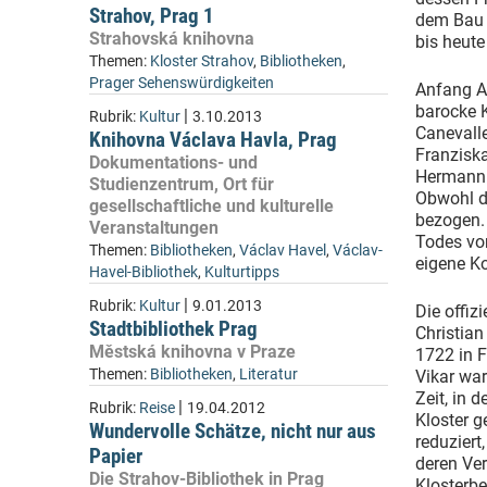
Strahov, Prag 1
dem Bau d
Strahovská knihovna
bis heute
Themen:
Kloster Strahov
,
Bibliotheken
,
Prager Sehenswürdigkeiten
Anfang A
barocke K
|
Rubrik:
Kultur
3.10.2013
Canevalle
Knihovna Václava Havla, Prag
Franzisk
Dokumentations- und
Hermann d
Studienzentrum, Ort für
Obwohl di
gesellschaftliche und kulturelle
bezogen. 
Veranstaltungen
Todes von
Themen:
Bibliotheken
,
Václav Havel
,
Václav-
eigene Ko
Havel-Bibliothek
,
Kulturtipps
|
Rubrik:
Kultur
9.01.2013
Die offi
Stadtbibliothek Prag
Christian
Městská knihovna v Praze
1722 in F
Themen:
Bibliotheken
,
Literatur
Vikar war
Zeit, in 
|
Rubrik:
Reise
19.04.2012
Kloster g
Wundervolle Schätze, nicht nur aus
reduziert
Papier
deren Ver
Die Strahov-Bibliothek in Prag
Klosterbe