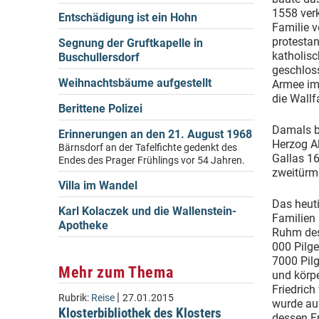
1558 verk
Entschädigung ist ein Hohn
Familie v
protestan
Segnung der Gruftkapelle in
katholisc
Buschullersdorf
geschloss
Weihnachtsbäume aufgestellt
Armee im
die Wallf
Berittene Polizei
Damals b
Erinnerungen an den 21. August 1968
Herzog Al
Bärnsdorf an der Tafelfichte gedenkt des
Gallas 16
Endes des Prager Frühlings vor 54 Jahren.
zweitürmi
Villa im Wandel
Das heut
Karl Kolaczek und die Wallenstein-
Familien 
Apotheke
Ruhm des 
000 Pilg
7000 Pilg
Mehr zum Thema
und körp
Friedrich
|
Rubrik:
Reise
27.01.2015
wurde au
Klosterbibliothek des Klosters
dessen F