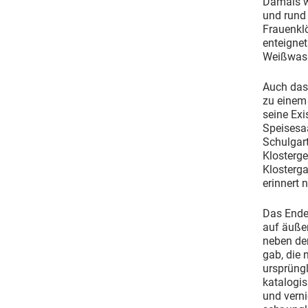
Damals w
und rund 
Frauenklö
enteignet
Weißwasse
Auch das
zu einem 
seine Exi
Speisesaa
Schulgart
Klosterge
Klosterga
erinnert 
Das Ende 
auf äußer
neben den
gab, die
ursprüngl
katalogis
und verni