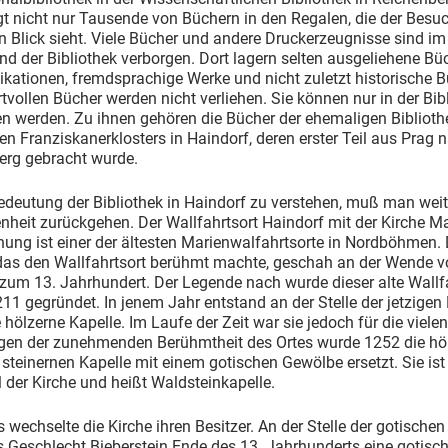
t nicht nur Tausende von Büchern in den Regalen, die der Besu
n Blick sieht. Viele Bücher und andere Druckerzeugnisse sind im
nd der Bibliothek verborgen. Dort lagern selten ausgeliehene Büc
kationen, fremdsprachige Werke und nicht zuletzt historische B
tvollen Bücher werden nicht verliehen. Sie können nur in der Bib
n werden. Zu ihnen gehören die Bücher der ehemaligen Biblioth
n Franziskanerklosters in Haindorf, deren erster Teil aus Prag 
erg gebracht wurde.
deutung der Bibliothek in Haindorf zu verstehen, muß man weit 
heit zurückgehen. Der Wallfahrtsort Haindorf mit der Kirche M
ung ist einer der ältesten Marienwalfahrtsorte in Nordböhmen.
das den Wallfahrtsort berühmt machte, geschah an der Wende 
zum 13. Jahrhundert. Der Legende nach wurde dieser alte Wallf
211 gegründet. In jenem Jahr entstand an der Stelle der jetzigen 
e hölzerne Kapelle. Im Laufe der Zeit war sie jedoch für die vielen
egen der zunehmenden Berühmtheit des Ortes wurde 1252 die hö
 steinernen Kapelle mit einem gotischen Gewölbe ersetzt. Sie is
l der Kirche und heißt Waldsteinkapelle.
wechselte die Kirche ihren Besitzer. An der Stelle der gotischen
 Geschlecht Bieberstein Ende des 13. Jahrhunderts eine gotisch