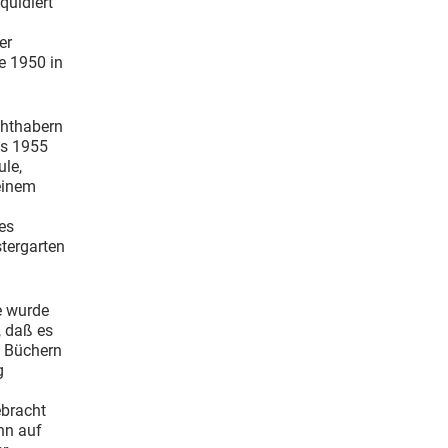
quidiert
er
e 1950 in
.
chthabern
as 1955
ule,
 einem
es
tergarten
e wurde
, daß es
n Büchern
g
ebracht
nn auf