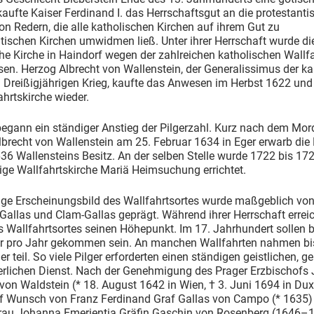
aufte Kaiser Ferdinand I. das Herrschaftsgut an die protestanti
on Redern, die alle katholischen Kirchen auf ihrem Gut zu
tischen Kirchen umwidmen ließ. Unter ihrer Herrschaft wurde di
he Kirche in Haindorf wegen der zahlreichen katholischen Wallf
en. Herzog Albrecht von Wallenstein, der Generalissimus der ka
 Dreißigjährigen Krieg, kaufte das Anwesen im Herbst 1622 und 
ahrtskirche wieder.
egann ein ständiger Anstieg der Pilgerzahl. Kurz nach dem Mor
brecht von Wallenstein am 25. Februar 1634 in Eger erwarb die 
36 Wallensteins Besitz. An der selben Stelle wurde 1722 bis 172
ge Wallfahrtskirche Mariä Heimsuchung errichtet.
ige Erscheinungsbild des Wallfahrtsortes wurde maßgeblich vo
Gallas und Clam-Gallas geprägt. Während ihrer Herrschaft erreic
Wallfahrtsortes seinen Höhepunkt. Im 17. Jahrhundert sollen b
er pro Jahr gekommen sein. An manchen Wallfahrten nahmen bi
er teil. So viele Pilger erforderten einen ständigen geistlichen, ge
erlichen Dienst. Nach der Genehmigung des Prager Erzbischofs
 von Waldstein (* 18. August 1642 in Wien, † 3. Juni 1694 in Du
f Wunsch von Franz Ferdinand Graf Gallas von Campo (* 1635)
rau Johanna Emerientia Gräfin Gaschin von Rosenberg (1646–1