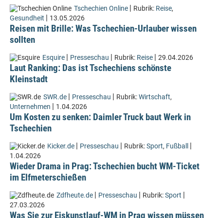
|
Tschechien Online
Rubrik:
Reise
,
|
Gesundheit
13.05.2026
Reisen mit Brille: Was Tschechien-Urlauber wissen
sollten
|
|
|
Esquire
Presseschau
Rubrik:
Reise
29.04.2026
Laut Ranking: Das ist Tschechiens schönste
Kleinstadt
|
|
SWR.de
Presseschau
Rubrik:
Wirtschaft
,
|
Unternehmen
1.04.2026
Um Kosten zu senken: Daimler Truck baut Werk in
Tschechien
|
|
|
Kicker.de
Presseschau
Rubrik:
Sport
,
Fußball
1.04.2026
Wieder Drama in Prag: Tschechien bucht WM-Ticket
im Elfmeterschießen
|
|
|
Zdfheute.de
Presseschau
Rubrik:
Sport
27.03.2026
Was Sie zur Eiskunstlauf-WM in Prag wissen müssen