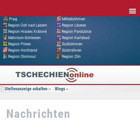
Direkt zum Inhalt
Prag
Mittelböhmen
Region Ústí nad Labem
Region Liberec
Region Hradec Králové
Region Pardubice
Mährisch-Schlesien
Region Karlsbad
Region Pilsen
Südböhmen
Region Hochland
Südmähren
Region Olomouc
Region Zlín
Tschechien
Online
Stellenanzeige schalten
Blogs
Nachrichten