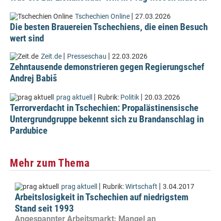
|
Tschechien Online
27.03.2026
Die besten Brauereien Tschechiens, die einen Besuch
wert sind
|
|
Zeit.de
Presseschau
22.03.2026
Zehntausende demonstrieren gegen Regierungschef
Andrej Babiš
|
|
prag aktuell
Rubrik:
Politik
20.03.2026
Terrorverdacht in Tschechien: Propalästinensische
Untergrundgruppe bekennt sich zu Brandanschlag in
Pardubice
Mehr zum Thema
|
|
prag aktuell
Rubrik:
Wirtschaft
3.04.2017
Arbeitslosigkeit in Tschechien auf niedrigstem
Stand seit 1993
Angespannter Arbeitsmarkt: Mangel an