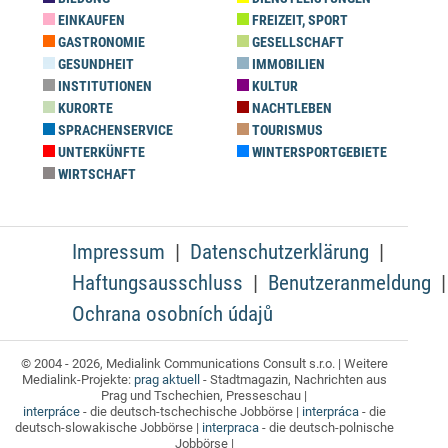
EINKAUFEN
FREIZEIT, SPORT
GASTRONOMIE
GESELLSCHAFT
GESUNDHEIT
IMMOBILIEN
INSTITUTIONEN
KULTUR
KURORTE
NACHTLEBEN
SPRACHENSERVICE
TOURISMUS
UNTERKÜNFTE
WINTERSPORTGEBIETE
WIRTSCHAFT
Impressum
Datenschutzerklärung
Haftungsausschluss
Benutzeranmeldung
Ochrana osobních údajů
© 2004 - 2026, Medialink Communications Consult s.r.o. | Weitere
Medialink-Projekte:
prag aktuell
- Stadtmagazin, Nachrichten aus
Prag und Tschechien, Presseschau |
interpráce
- die deutsch-tschechische Jobbörse |
interpráca
- die
deutsch-slowakische Jobbörse |
interpraca
- die deutsch-polnische
Jobbörse |