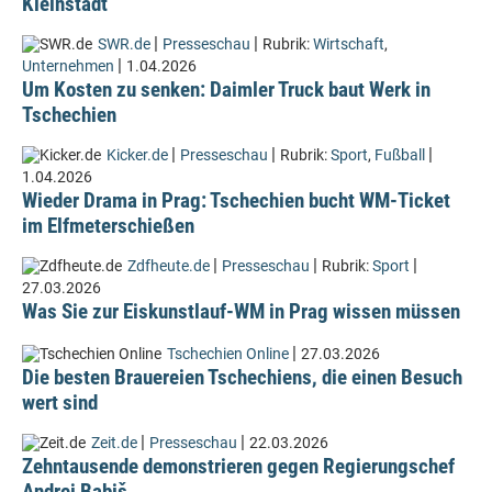
Kleinstadt
|
|
SWR.de
Presseschau
Rubrik:
Wirtschaft
,
|
Unternehmen
1.04.2026
Um Kosten zu senken: Daimler Truck baut Werk in
Tschechien
|
|
|
Kicker.de
Presseschau
Rubrik:
Sport
,
Fußball
1.04.2026
Wieder Drama in Prag: Tschechien bucht WM-Ticket
im Elfmeterschießen
|
|
|
Zdfheute.de
Presseschau
Rubrik:
Sport
27.03.2026
Was Sie zur Eiskunstlauf-WM in Prag wissen müssen
|
Tschechien Online
27.03.2026
Die besten Brauereien Tschechiens, die einen Besuch
wert sind
|
|
Zeit.de
Presseschau
22.03.2026
Zehntausende demonstrieren gegen Regierungschef
Andrej Babiš