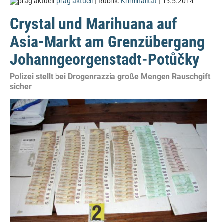
|
|
prag aktuell
Rubrik:
Kriminalität
15.5.2014
Crystal und Marihuana auf
Asia-Markt am Grenzübergang
Johanngeorgenstadt-Potůčky
Polizei stellt bei Drogenrazzia große Mengen Rauschgift
sicher