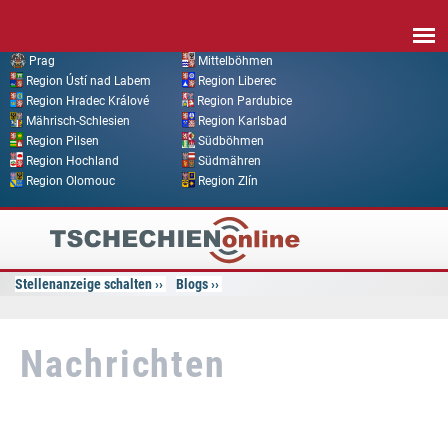
Direkt zum Inhalt
Prag
Mittelböhmen
Region Ústí nad Labem
Region Liberec
Region Hradec Králové
Region Pardubice
Mährisch-Schlesien
Region Karlsbad
Region Pilsen
Südböhmen
Region Hochland
Südmähren
Region Olomouc
Region Zlín
Tschechien
Online
Stellenanzeige schalten
Blogs
Nachrichten