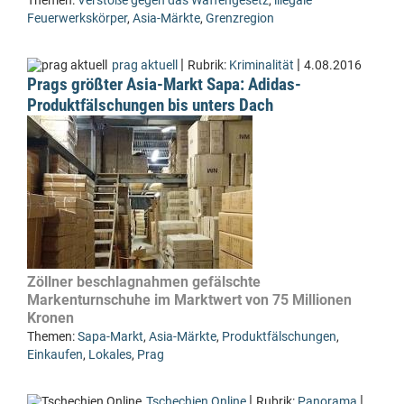
Themen:
Verstöße gegen das Waffengesetz
,
illegale
Feuerwerkskörper
,
Asia-Märkte
,
Grenzregion
|
|
prag aktuell
Rubrik:
Kriminalität
4.08.2016
Prags größter Asia-Markt Sapa: Adidas-
Produktfälschungen bis unters Dach
Zöllner beschlagnahmen gefälschte
Markenturnschuhe im Marktwert von 75 Millionen
Kronen
Themen:
Sapa-Markt
,
Asia-Märkte
,
Produktfälschungen
,
Einkaufen
,
Lokales
,
Prag
|
|
Tschechien Online
Rubrik:
Panorama