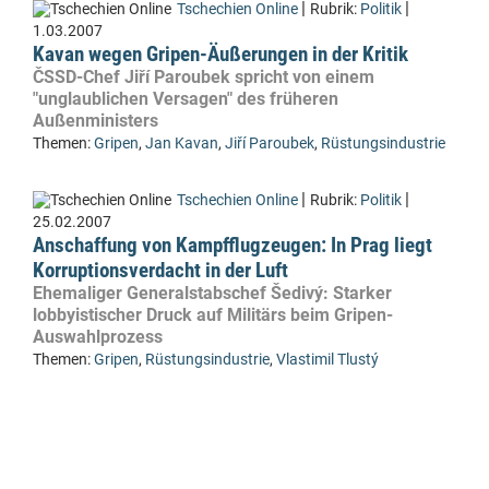
|
|
Tschechien Online
Rubrik:
Politik
1.03.2007
Kavan wegen Gripen-Äußerungen in der Kritik
ČSSD-Chef Jiří Paroubek spricht von einem
"unglaublichen Versagen" des früheren
Außenministers
Themen:
Gripen
,
Jan Kavan
,
Jiří Paroubek
,
Rüstungsindustrie
|
|
Tschechien Online
Rubrik:
Politik
25.02.2007
Anschaffung von Kampfflugzeugen: In Prag liegt
Korruptionsverdacht in der Luft
Ehemaliger Generalstabschef Šedivý: Starker
lobbyistischer Druck auf Militärs beim Gripen-
Auswahlprozess
Themen:
Gripen
,
Rüstungsindustrie
,
Vlastimil Tlustý