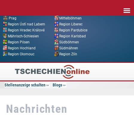
Direkt zum Inhalt
Prag
Mittelböhmen
Region Ústí nad Labem
Region Liberec
Region Hradec Králové
Region Pardubice
Mährisch-Schlesien
Region Karlsbad
Region Pilsen
Südböhmen
Region Hochland
Südmähren
Region Olomouc
Region Zlín
Tschechien
Online
Stellenanzeige schalten
Blogs
Nachrichten