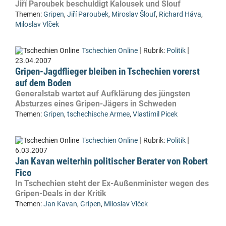
Jiří Paroubek beschuldigt Kalousek und Šlouf
Themen:
Gripen
,
Jiří Paroubek
,
Miroslav Šlouf
,
Richard Háva
,
Miloslav Vlček
|
|
Tschechien Online
Rubrik:
Politik
23.04.2007
Gripen-Jagdflieger bleiben in Tschechien vorerst
auf dem Boden
Generalstab wartet auf Aufklärung des jüngsten
Absturzes eines Gripen-Jägers in Schweden
Themen:
Gripen
,
tschechische Armee
,
Vlastimil Picek
|
|
Tschechien Online
Rubrik:
Politik
6.03.2007
Jan Kavan weiterhin politischer Berater von Robert
Fico
In Tschechien steht der Ex-Außenminister wegen des
Gripen-Deals in der Kritik
Themen:
Jan Kavan
,
Gripen
,
Miloslav Vlček