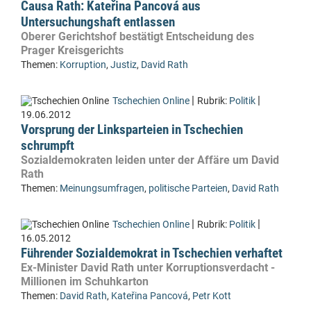
Causa Rath: Kateřina Pancová aus
Untersuchungshaft entlassen
Oberer Gerichtshof bestätigt Entscheidung des
Prager Kreisgerichts
Themen:
Korruption
,
Justiz
,
David Rath
|
|
Tschechien Online
Rubrik:
Politik
19.06.2012
Vorsprung der Linksparteien in Tschechien
schrumpft
Sozialdemokraten leiden unter der Affäre um David
Rath
Themen:
Meinungsumfragen
,
politische Parteien
,
David Rath
|
|
Tschechien Online
Rubrik:
Politik
16.05.2012
Führender Sozialdemokrat in Tschechien verhaftet
Ex-Minister David Rath unter Korruptionsverdacht -
Millionen im Schuhkarton
Themen:
David Rath
,
Kateřina Pancová
,
Petr Kott