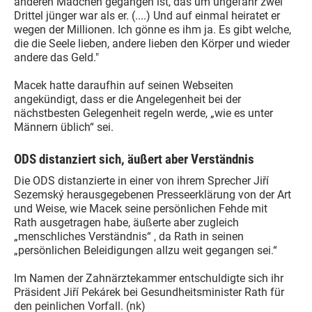
anderen Mädchen gegangen ist, das um ungefähr zwei
Drittel jünger war als er. (....) Und auf einmal heiratet er
wegen der Millionen. Ich gönne es ihm ja. Es gibt welche,
die die Seele lieben, andere lieben den Körper und wieder
andere das Geld."
Macek hatte daraufhin auf seinen Webseiten
angekündigt, dass er die Angelegenheit bei der
nächstbesten Gelegenheit regeln werde, „wie es unter
Männern üblich“ sei.
ODS distanziert sich, äußert aber Verständnis
Die ODS distanzierte in einer von ihrem Sprecher Jiří
Sezemský herausgegebenen Presseerklärung von der Art
und Weise, wie Macek seine persönlichen Fehde mit
Rath ausgetragen habe, äußerte aber zugleich
„menschliches Verständnis“ , da Rath in seinen
„persönlichen Beleidigungen allzu weit gegangen sei.“
Im Namen der Zahnärztekammer entschuldigte sich ihr
Präsident Jiří Pekárek bei Gesundheitsminister Rath für
den peinlichen Vorfall. (nk)