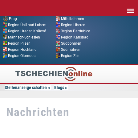
Direkt zum Inhalt
Prag
Mittelböhmen
Region Ústí nad Labem
Region Liberec
Region Hradec Králové
Region Pardubice
Mährisch-Schlesien
Region Karlsbad
Region Pilsen
Südböhmen
Region Hochland
Südmähren
Region Olomouc
Region Zlín
Tschechien
Online
Stellenanzeige schalten
Blogs
Nachrichten