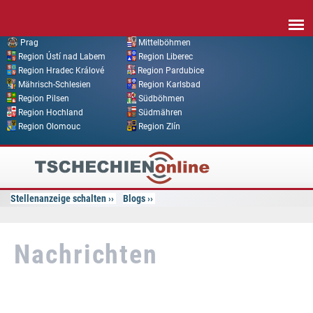
Direkt zum Inhalt
Prag
Mittelböhmen
Region Ústí nad Labem
Region Liberec
Region Hradec Králové
Region Pardubice
Mährisch-Schlesien
Region Karlsbad
Region Pilsen
Südböhmen
Region Hochland
Südmähren
Region Olomouc
Region Zlín
Tschechien
Online
Stellenanzeige schalten
Blogs
Nachrichten