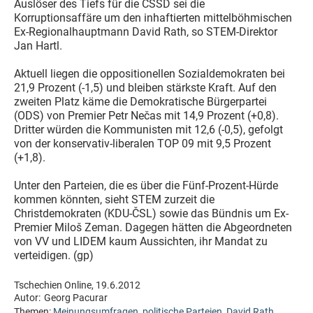
Auslöser des Tiefs für die ČSSD sei die
Korruptionsaffäre um den inhaftierten mittelböhmischen
Ex-Regionalhauptmann David Rath, so STEM-Direktor
Jan Hartl.
Aktuell liegen die oppositionellen Sozialdemokraten bei
21,9 Prozent (-1,5) und bleiben stärkste Kraft. Auf den
zweiten Platz käme die Demokratische Bürgerpartei
(ODS) von Premier Petr Nečas mit 14,9 Prozent (+0,8).
Dritter würden die Kommunisten mit 12,6 (-0,5), gefolgt
von der konservativ-liberalen TOP 09 mit 9,5 Prozent
(+1,8).
Unter den Parteien, die es über die Fünf-Prozent-Hürde
kommen könnten, sieht STEM zurzeit die
Christdemokraten (KDU-ČSL) sowie das Bündnis um Ex-
Premier Miloš Zeman. Dagegen hätten die Abgeordneten
von VV und LIDEM kaum Aussichten, ihr Mandat zu
verteidigen. (gp)
Tschechien Online, 19.6.2012
Autor:
Georg Pacurar
Themen:
Meinungsumfragen
,
politische Parteien
,
David Rath