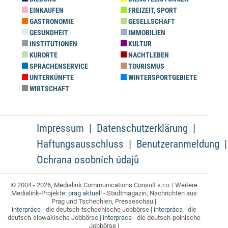
EINKAUFEN
FREIZEIT, SPORT
GASTRONOMIE
GESELLSCHAFT
GESUNDHEIT
IMMOBILIEN
INSTITUTIONEN
KULTUR
KURORTE
NACHTLEBEN
SPRACHENSERVICE
TOURISMUS
UNTERKÜNFTE
WINTERSPORTGEBIETE
WIRTSCHAFT
Impressum
Datenschutzerklärung
Haftungsausschluss
Benutzeranmeldung
Ochrana osobních údajů
© 2004 - 2026, Medialink Communications Consult s.r.o. | Weitere
Medialink-Projekte:
prag aktuell
- Stadtmagazin, Nachrichten aus
Prag und Tschechien, Presseschau |
interpráce
- die deutsch-tschechische Jobbörse |
interpráca
- die
deutsch-slowakische Jobbörse |
interpraca
- die deutsch-polnische
Jobbörse |