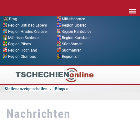
Direkt zum Inhalt
Prag
Mittelböhmen
Region Ústí nad Labem
Region Liberec
Region Hradec Králové
Region Pardubice
Mährisch-Schlesien
Region Karlsbad
Region Pilsen
Südböhmen
Region Hochland
Südmähren
Region Olomouc
Region Zlín
Tschechien
Online
Stellenanzeige schalten
Blogs
Nachrichten