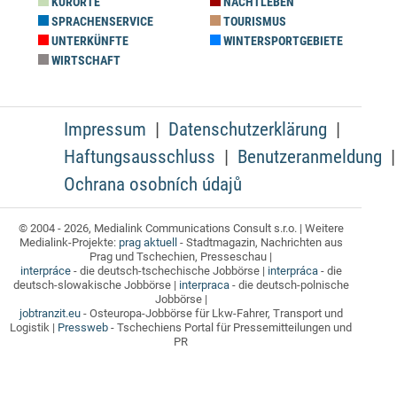
KURORTE
NACHTLEBEN
SPRACHENSERVICE
TOURISMUS
UNTERKÜNFTE
WINTERSPORTGEBIETE
WIRTSCHAFT
Impressum
Datenschutzerklärung
Haftungsausschluss
Benutzeranmeldung
Ochrana osobních údajů
© 2004 - 2026, Medialink Communications Consult s.r.o. | Weitere
Medialink-Projekte:
prag aktuell
- Stadtmagazin, Nachrichten aus
Prag und Tschechien, Presseschau |
interpráce
- die deutsch-tschechische Jobbörse |
interpráca
- die
deutsch-slowakische Jobbörse |
interpraca
- die deutsch-polnische
Jobbörse |
jobtranzit.eu
- Osteuropa-Jobbörse für Lkw-Fahrer, Transport und
Logistik |
Pressweb
- Tschechiens Portal für Pressemitteilungen und
PR