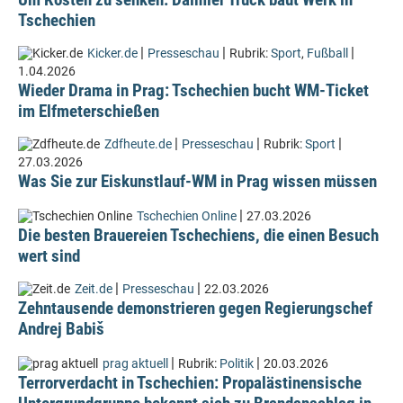
Tschechien
|
|
|
Kicker.de
Presseschau
Rubrik:
Sport
,
Fußball
1.04.2026
Wieder Drama in Prag: Tschechien bucht WM-Ticket
im Elfmeterschießen
|
|
|
Zdfheute.de
Presseschau
Rubrik:
Sport
27.03.2026
Was Sie zur Eiskunstlauf-WM in Prag wissen müssen
|
Tschechien Online
27.03.2026
Die besten Brauereien Tschechiens, die einen Besuch
wert sind
|
|
Zeit.de
Presseschau
22.03.2026
Zehntausende demonstrieren gegen Regierungschef
Andrej Babiš
|
|
prag aktuell
Rubrik:
Politik
20.03.2026
Terrorverdacht in Tschechien: Propalästinensische