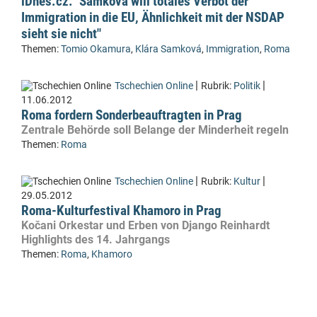
iDnes.cz: "Samková will totales Verbot der
Immigration in die EU, Ähnlichkeit mit der NSDAP
sieht sie nicht"
Themen:
Tomio Okamura
,
Klára Samková
,
Immigration
,
Roma
|
|
Tschechien Online
Rubrik:
Politik
11.06.2012
Roma fordern Sonderbeauftragten in Prag
Zentrale Behörde soll Belange der Minderheit regeln
Themen:
Roma
|
|
Tschechien Online
Rubrik:
Kultur
29.05.2012
Roma-Kulturfestival Khamoro in Prag
Kočani Orkestar und Erben von Django Reinhardt
Highlights des 14. Jahrgangs
Themen:
Roma
,
Khamoro