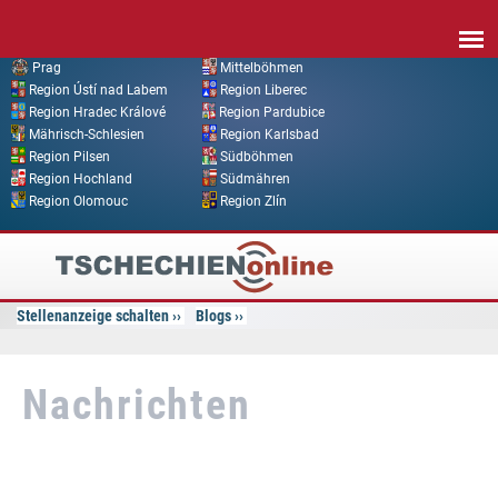
Direkt zum Inhalt
Prag
Mittelböhmen
Region Ústí nad Labem
Region Liberec
Region Hradec Králové
Region Pardubice
Mährisch-Schlesien
Region Karlsbad
Region Pilsen
Südböhmen
Region Hochland
Südmähren
Region Olomouc
Region Zlín
Tschechien
Online
Stellenanzeige schalten
Blogs
Nachrichten