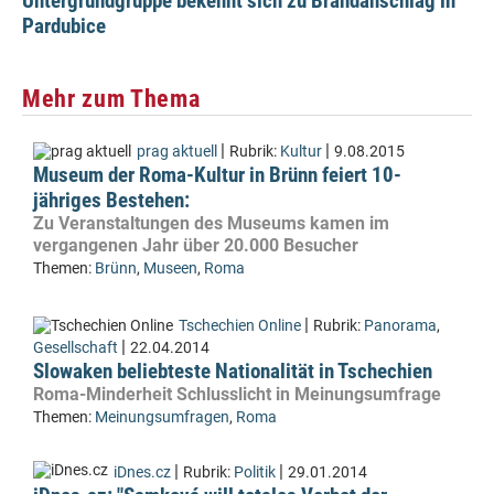
Untergrundgruppe bekennt sich zu Brandanschlag in
Pardubice
Mehr zum Thema
|
|
prag aktuell
Rubrik:
Kultur
9.08.2015
Museum der Roma-Kultur in Brünn feiert 10-
jähriges Bestehen:
Zu Veranstaltungen des Museums kamen im
vergangenen Jahr über 20.000 Besucher
Themen:
Brünn
,
Museen
,
Roma
|
Tschechien Online
Rubrik:
Panorama
,
|
Gesellschaft
22.04.2014
Slowaken beliebteste Nationalität in Tschechien
Roma-Minderheit Schlusslicht in Meinungsumfrage
Themen:
Meinungsumfragen
,
Roma
|
|
iDnes.cz
Rubrik:
Politik
29.01.2014