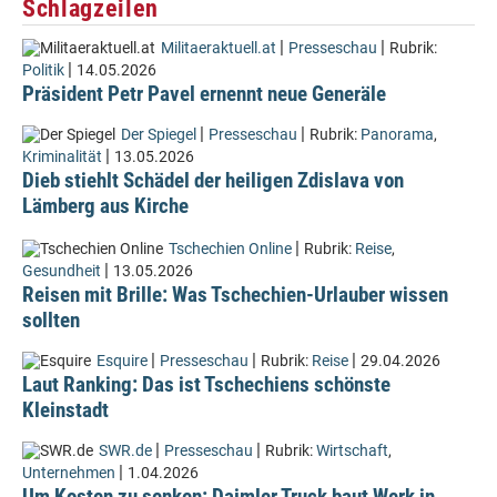
Schlagzeilen
|
|
Militaeraktuell.at
Presseschau
Rubrik:
|
Politik
14.05.2026
Präsident Petr Pavel ernennt neue Generäle
|
|
Der Spiegel
Presseschau
Rubrik:
Panorama
,
|
Kriminalität
13.05.2026
Dieb stiehlt Schädel der heiligen Zdislava von
Lämberg aus Kirche
|
Tschechien Online
Rubrik:
Reise
,
|
Gesundheit
13.05.2026
Reisen mit Brille: Was Tschechien-Urlauber wissen
sollten
|
|
|
Esquire
Presseschau
Rubrik:
Reise
29.04.2026
Laut Ranking: Das ist Tschechiens schönste
Kleinstadt
|
|
SWR.de
Presseschau
Rubrik:
Wirtschaft
,
|
Unternehmen
1.04.2026
Um Kosten zu senken: Daimler Truck baut Werk in