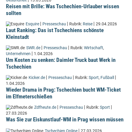
Gesundheit
13.05.2026
Reisen mit Brille: Was Tschechien-Urlauber wissen
sollten
|
|
|
Esquire
Presseschau
Rubrik:
Reise
29.04.2026
Laut Ranking: Das ist Tschechiens schönste
Kleinstadt
|
|
SWR.de
Presseschau
Rubrik:
Wirtschaft
,
|
Unternehmen
1.04.2026
Um Kosten zu senken: Daimler Truck baut Werk in
Tschechien
|
|
|
Kicker.de
Presseschau
Rubrik:
Sport
,
Fußball
1.04.2026
Wieder Drama in Prag: Tschechien bucht WM-Ticket
im Elfmeterschießen
|
|
|
Zdfheute.de
Presseschau
Rubrik:
Sport
27.03.2026
Was Sie zur Eiskunstlauf-WM in Prag wissen müssen
|
Tschechien Online
27.03.2026