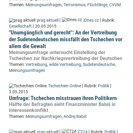
Themen:
Meinungsumfragen
,
Terrorismus
,
Flüchtlinge
,
CVVM
|
|
prag aktuell
iDnes.cz
Rubrik:
|
Gesellschaft
20.05.2015
"Unumgänglich und gerecht": An der Vertreibung
der Sudetendeutschen missfällt den Tschechen vor
allem die Gewalt
Meinungsumfrage untersucht Einstellung der
Tschechen zur Nachkriegsvertreibung der Deutschen
Themen:
Vertreibung
,
wilde Vertreibung
,
Sudetendeutsche
,
Meinungsumfragen
|
|
Tschechien Online
Rubrik:
Politik
3.05.2015
Umfrage: Tschechen misstrauen ihren Politikern
Hälfte der Befragten sieht Finanzminister Babiš in
Interessenkonflikt
Themen:
Meinungsumfragen
,
Andrej Babiš
|
|
|
prag aktuell
ČT24
Rubrik:
Politik