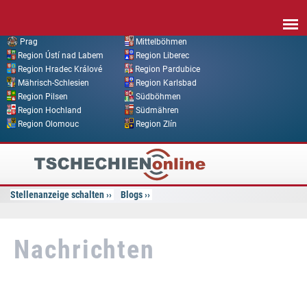
Direkt zum Inhalt
Prag
Mittelböhmen
Region Ústí nad Labem
Region Liberec
Region Hradec Králové
Region Pardubice
Mährisch-Schlesien
Region Karlsbad
Region Pilsen
Südböhmen
Region Hochland
Südmähren
Region Olomouc
Region Zlín
Tschechien
Online
Stellenanzeige schalten
Blogs
Nachrichten