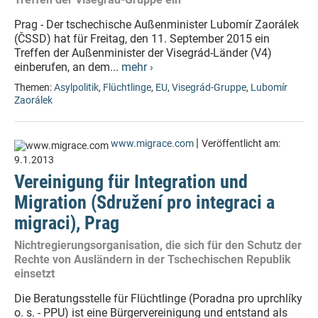
Prag - Der tschechische Außenminister Lubomír Zaorálek
(ČSSD) hat für Freitag, den 11. September 2015 ein
Treffen der Außenminister der Visegrád-Länder (V4)
einberufen, an dem...
mehr ›
Themen:
Asylpolitik
,
Flüchtlinge
,
EU
,
Visegrád-Gruppe
,
Lubomír
Zaorálek
|
www.migrace.com
Veröffentlicht am:
9.1.2013
Vereinigung für Integration und
Migration (Sdružení pro integraci a
migraci), Prag
Nichtregierungsorganisation, die sich für den Schutz der
Rechte von Ausländern in der Tschechischen Republik
einsetzt
Die Beratungsstelle für Flüchtlinge (Poradna pro uprchlíky
o. s. - PPU) ist eine Bürgervereinigung und entstand als