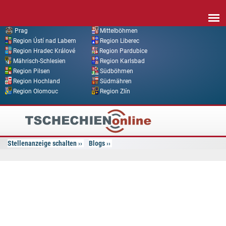
Direkt zum Inhalt
Prag
Mittelböhmen
Region Ústí nad Labem
Region Liberec
Region Hradec Králové
Region Pardubice
Mährisch-Schlesien
Region Karlsbad
Region Pilsen
Südböhmen
Region Hochland
Südmähren
Region Olomouc
Region Zlín
Tschechien
Online
Stellenanzeige schalten
Blogs