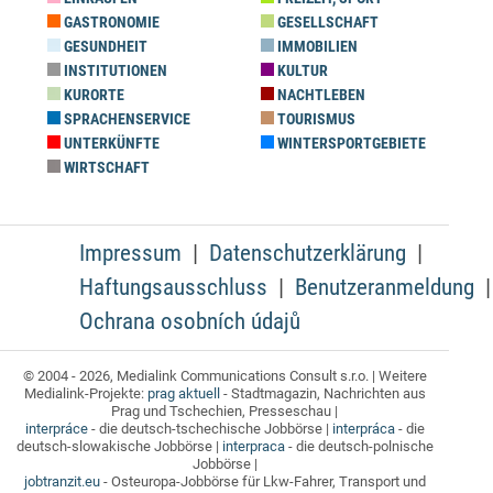
GASTRONOMIE
GESELLSCHAFT
GESUNDHEIT
IMMOBILIEN
INSTITUTIONEN
KULTUR
KURORTE
NACHTLEBEN
SPRACHENSERVICE
TOURISMUS
UNTERKÜNFTE
WINTERSPORTGEBIETE
WIRTSCHAFT
Impressum
Datenschutzerklärung
Haftungsausschluss
Benutzeranmeldung
Ochrana osobních údajů
© 2004 - 2026, Medialink Communications Consult s.r.o. | Weitere
Medialink-Projekte:
prag aktuell
- Stadtmagazin, Nachrichten aus
Prag und Tschechien, Presseschau |
interpráce
- die deutsch-tschechische Jobbörse |
interpráca
- die
deutsch-slowakische Jobbörse |
interpraca
- die deutsch-polnische
Jobbörse |
jobtranzit.eu
- Osteuropa-Jobbörse für Lkw-Fahrer, Transport und