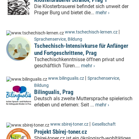
Die Klosterbrauerei befindet sich unweit der
Prager Burg und bietet die...
mehr ›
|
www.tschechisch-lernen.cz
Sprachenservice
,
Bildung
Tschechisch-Intensivkurse für Anfänger
und Fortgeschrittene, Prag
Tschechischkenntnisse öffnen privat und
geschäftlich Türen....
mehr ›
|
www.bilingualis.cz
Sprachenservice
,
Bildung
Bilingualis, Prag
Deutsch als zweite Muttersprache spielerisch
erleben und erlernen: Seit ...
mehr ›
|
www.sbirej-toner.cz
Gesellschaft
Projekt Sbírej-toner.cz
Sbírej-toner.cz ist ein ökologisch-wohltätiges