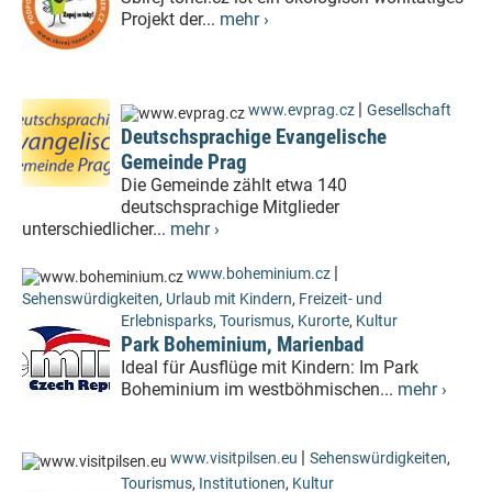
Projekt der...
mehr ›
|
www.evprag.cz
Gesellschaft
Deutschsprachige Evangelische
Gemeinde Prag
Die Gemeinde zählt etwa 140
deutschsprachige Mitglieder
unterschiedlicher...
mehr ›
|
www.boheminium.cz
Sehenswürdigkeiten
,
Urlaub mit Kindern
,
Freizeit- und
Erlebnisparks
,
Tourismus
,
Kurorte
,
Kultur
Park Boheminium, Marienbad
Ideal für Ausflüge mit Kindern: Im Park
Boheminium im westböhmischen...
mehr ›
|
www.visitpilsen.eu
Sehenswürdigkeiten
,
Tourismus
,
Institutionen
,
Kultur