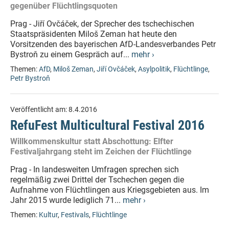
gegenüber Flüchtlingsquoten
Prag - Jiří Ovčáček, der Sprecher des tschechischen
Staatspräsidenten Miloš Zeman hat heute den
Vorsitzenden des bayerischen AfD-Landesverbandes Petr
Bystroň zu einem Gespräch auf...
mehr ›
Themen:
AfD
,
Miloš Zeman
,
Jiří Ovčáček
,
Asylpolitik
,
Flüchtlinge
,
Petr Bystroň
Veröffentlicht am:
8.4.2016
RefuFest Multicultural Festival 2016
Willkommenskultur statt Abschottung: Elfter
Festivaljahrgang steht im Zeichen der Flüchtlinge
Prag - In landesweiten Umfragen sprechen sich
regelmäßig zwei Drittel der Tschechen gegen die
Aufnahme von Flüchtlingen aus Kriegsgebieten aus. Im
Jahr 2015 wurde lediglich 71...
mehr ›
Themen:
Kultur
,
Festivals
,
Flüchtlinge