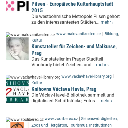
Pilsen - Europäische Kulturhauptstadt
2015
Die westböhmische Metropole Pilsen gehört
zu den interessantesten Städten...
mehr ›
|
www.malovanikresleni.cz
Bildung
,
Kultur
Kunstatelier für Zeichen- und Malkurse,
Prag
Das Kunstatelier im Prager Stadtteil
Vinohrady bietet Zeichen- und...
mehr ›
|
www.vaclavhavel-library.org
Kultur
Knihovna Václava Havla, Prag
Die Václav-Havel-Bibliothek sammelt und
digitalisiert Schriftstücke, Fotos...
mehr ›
|
www.zooliberec.cz
Sehenswürdigkeiten
,
Zoos und Tiergärten
,
Tourismus
,
Institutionen