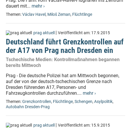
Prag. Die Fahrt vom Vaclav-Havel-Flughafen ins Zentrum
dauert mit...
mehr ›
Themen:
Václav Havel
,
Miloš Zeman
,
Flüchtlinge
|
prag aktuell
Veröffentlicht am:
17.9.2015
Deutschland führt Grenzkontrollen auf
der A17 von Prag nach Dresden ein
Tschechische Medien: Kontrollmaßnahmen begannen
bereits Mittwoch
Prag - Die deutsche Polizei hat am Mittwoch begonnen,
auf der von der deutsch-tschechischen Grenze nach
Dresden führenden A17, Personen- und
Fahrzeugkontrollen durchzuführen....
mehr ›
Themen:
Grenzkontrollen
,
Flüchtlinge
,
Schengen
,
Asylpolitik
,
Autobahn Dresden-Prag
|
prag aktuell
Veröffentlicht am:
15.9.2015