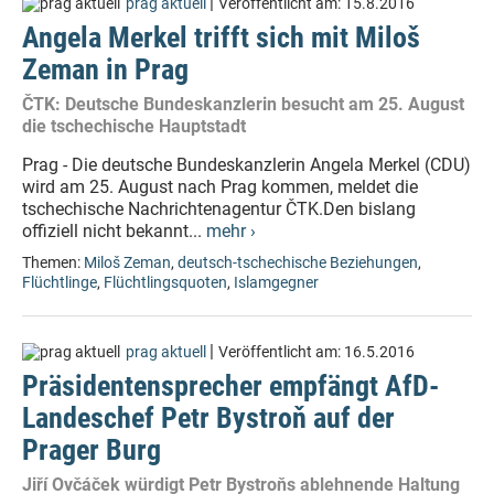
|
prag aktuell
Veröffentlicht am:
15.8.2016
Angela Merkel trifft sich mit Miloš
Zeman in Prag
ČTK: Deutsche Bundeskanzlerin besucht am 25. August
die tschechische Hauptstadt
Prag - Die deutsche Bundeskanzlerin Angela Merkel (CDU)
wird am 25. August nach Prag kommen, meldet die
tschechische Nachrichtenagentur ČTK.Den bislang
offiziell nicht bekannt...
mehr ›
Themen:
Miloš Zeman
,
deutsch-tschechische Beziehungen
,
Flüchtlinge
,
Flüchtlingsquoten
,
Islamgegner
|
prag aktuell
Veröffentlicht am:
16.5.2016
Präsidentensprecher empfängt AfD-
Landeschef Petr Bystroň auf der
Prager Burg
Jiří Ovčáček würdigt Petr Bystroňs ablehnende Haltung