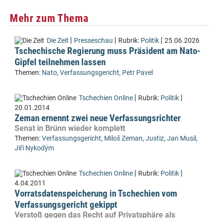
Mehr zum Thema
|
|
|
Die Zeit
Presseschau
Rubrik:
Politik
25.06.2026
Tschechische Regierung muss Präsident am Nato-
Gipfel teilnehmen lassen
Themen:
Nato
,
Verfassungsgericht
,
Petr Pavel
|
|
Tschechien Online
Rubrik:
Politik
20.01.2014
Zeman ernennt zwei neue Verfassungsrichter
Senat in Brünn wieder komplett
Themen:
Verfassungsgericht
,
Miloš Zeman
,
Justiz
,
Jan Musil
,
Jiří Nykodým
|
|
Tschechien Online
Rubrik:
Politik
4.04.2011
Vorratsdatenspeicherung in Tschechien vom
Verfassungsgericht gekippt
Verstoß gegen das Recht auf Privatsphäre als