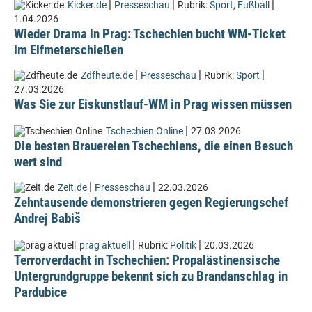
|
|
|
Kicker.de
Presseschau
Rubrik:
Sport
,
Fußball
1.04.2026
Wieder Drama in Prag: Tschechien bucht WM-Ticket
im Elfmeterschießen
|
|
|
Zdfheute.de
Presseschau
Rubrik:
Sport
27.03.2026
Was Sie zur Eiskunstlauf-WM in Prag wissen müssen
|
Tschechien Online
27.03.2026
Die besten Brauereien Tschechiens, die einen Besuch
wert sind
|
|
Zeit.de
Presseschau
22.03.2026
Zehntausende demonstrieren gegen Regierungschef
Andrej Babiš
|
|
prag aktuell
Rubrik:
Politik
20.03.2026
Terrorverdacht in Tschechien: Propalästinensische
Untergrundgruppe bekennt sich zu Brandanschlag in
Pardubice