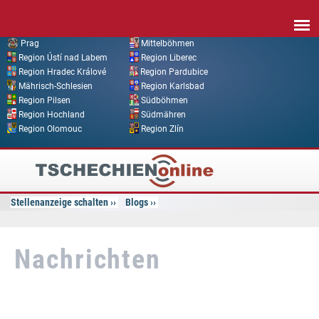
Direkt zum Inhalt
Prag
Mittelböhmen
Region Ústí nad Labem
Region Liberec
Region Hradec Králové
Region Pardubice
Mährisch-Schlesien
Region Karlsbad
Region Pilsen
Südböhmen
Region Hochland
Südmähren
Region Olomouc
Region Zlín
Tschechien
Online
Stellenanzeige schalten
Blogs
Nachrichten