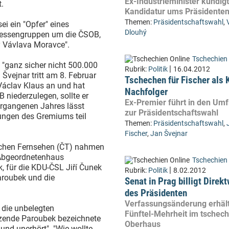
Ex-Industrieminister kündigt
.
Kandidatur ums Präsidente
Themen:
Präsidentschaftswahl
,
ei ein "Opfer" eines
Dlouhý
eressengruppen um die ČSOB,
y Vávlava Moravce".
Tschechien 
"ganz sicher nicht 500.000
|
Rubrik:
Politik
16.04.2012
Švejnar tritt am 8. Februar
Tschechen für Fischer als 
Václav Klaus an und hat
Nachfolger
 niederzulegen, sollte er
Ex-Premier führt in den Um
ergangenen Jahres lässt
zur Präsidentschaftswahl
ungen des Gremiums teil
Themen:
Präsidentschaftswahl
,
Fischer
,
Jan Švejnar
ischen Fernsehen (ČT) nahmen
 Abgeordnetenhaus
Tschechien 
ík, für die KDU-ČSL Jiří Čunek
|
Rubrik:
Politik
8.02.2012
aroubek und die
Senat in Prag billigt Direk
des Präsidenten
Verfassungsänderung erhält
 die unbelegten
Fünftel-Mehrheit im tschec
zende Paroubek bezeichnete
Oberhaus
nd unerhört". "Wie wollte