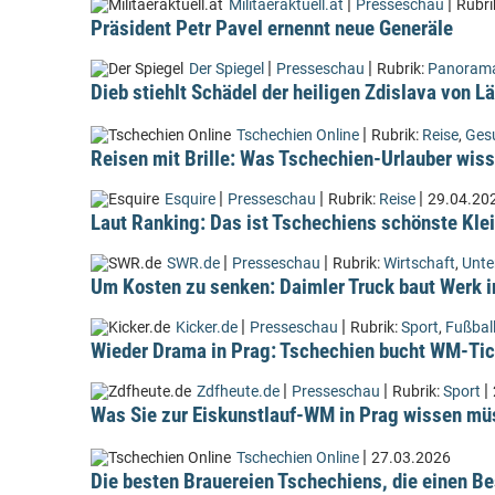
|
|
Militaeraktuell.at
Presseschau
Rubri
Präsident Petr Pavel ernennt neue Generäle
|
|
Der Spiegel
Presseschau
Rubrik:
Panoram
Dieb stiehlt Schädel der heiligen Zdislava von 
|
Tschechien Online
Rubrik:
Reise
,
Ges
Reisen mit Brille: Was Tschechien-Urlauber wiss
|
|
|
Esquire
Presseschau
Rubrik:
Reise
29.04.20
Laut Ranking: Das ist Tschechiens schönste Kle
|
|
SWR.de
Presseschau
Rubrik:
Wirtschaft
,
Unt
Um Kosten zu senken: Daimler Truck baut Werk i
|
|
Kicker.de
Presseschau
Rubrik:
Sport
,
Fußbal
Wieder Drama in Prag: Tschechien bucht WM-Tic
|
|
|
Zdfheute.de
Presseschau
Rubrik:
Sport
Was Sie zur Eiskunstlauf-WM in Prag wissen m
|
Tschechien Online
27.03.2026
Die besten Brauereien Tschechiens, die einen Be