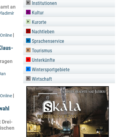
Institutionen
namt an
Kultur
Vladimír
Kurorte
Nachtleben
|
Online
Sprachenservice
Klaus-
Tourismus
Unterkünfte
fragen
Wintersportgebiete
Jan
Wirtschaft
|
Online
twahl
 Drei-
hischen