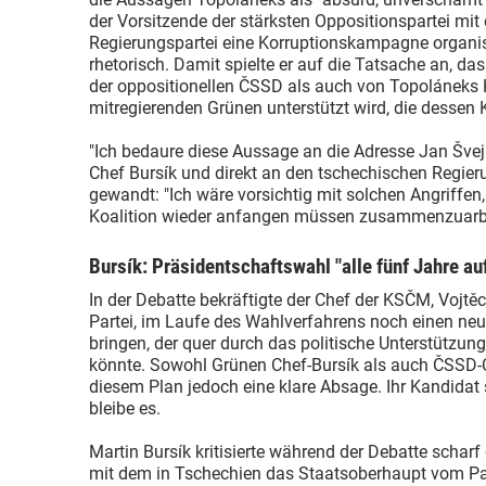
der Vorsitzende der stärksten Oppositionspartei mit
Regierungspartei eine Korruptionskampagne organis
rhetorisch. Damit spielte er auf die Tatsache an, d
der oppositionellen ČSSD als auch von Topoláneks K
mitregierenden Grünen unterstützt wird, die dessen Ka
"Ich bedaure diese Aussage an die Adresse Jan Švej
Chef Bursík und direkt an den tschechischen Regie
gewandt: "Ich wäre vorsichtig mit solchen Angriffen,
Koalition wieder anfangen müssen zusammenzuarbe
Bursík: Präsidentschaftswahl "alle fünf Jahre a
In der Debatte bekräftigte der Chef der KSČM, Vojtěc
Partei, im Laufe des Wahlverfahrens noch einen neu
bringen, der quer durch das politische Unterstützun
könnte. Sowohl Grünen Chef-Bursík als auch ČSSD-C
diesem Plan jedoch eine klare Absage. Ihr Kandidat
bleibe es.
Martin Bursík kritisierte während der Debatte scharf
mit dem in Tschechien das Staatsoberhaupt vom Pa