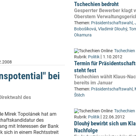
Tschechien bedroht
Gesperrter Bewerber klagt v
Oberstem Verwaltungsgeric
Themen:
Präsidentschaftswahl
,
Bobošíková
,
Vladimír Dlouhý
,
Tom
Okamura
Tschechien 
|
Rubrik:
Politik
1.10.2012
2.2008
Termin für Präsidentschaf
steht fest
nspotential" bei
Tschechien wählt Klaus-Nac
bereits im Januar
Themen:
Präsidentschaftswahl
,
Štěch
Direktwahl des
Tschechien 
de Mirek Topolánek hat am
|
Rubrik:
Politik
22.06.2012
chaftskandidatur des
Dlouhý bewirbt sich um Kl
g mit Interessen der Bank
Nachfolge
k sich in einem Rechtsstreit