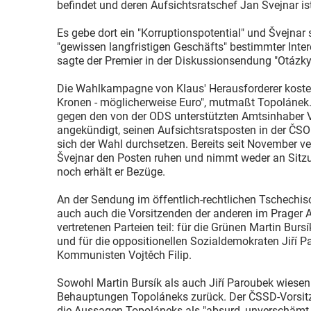
befindet und deren Aufsichtsratschef Jan Švejnar ist
Es gebe dort ein "Korruptionspotential" und Švejnar s
"gewissen langfristigen Geschäfts" bestimmter Int
sagte der Premier in der Diskussionsendung "Otázk
Die Wahlkampagne von Klaus' Herausforderer koste 
Kronen - möglicherweise Euro", mutmaßt Topolánek. 
gegen den von der ODS unterstützten Amtsinhaber 
angekündigt, seinen Aufsichtsratsposten in der ČSOB
sich der Wahl durchsetzen. Bereits seit November v
Švejnar den Posten ruhen und nimmt weder an Sitz
noch erhält er Bezüge.
An der Sendung im öffentlich-rechtlichen Tschech
auch auch die Vorsitzenden der anderen im Prager
vertretenen Parteien teil: für die Grünen Martin Burs
und für die oppositionellen Sozialdemokraten Jiří P
Kommunisten Vojtěch Filip.
Sowohl Martin Bursík als auch Jiří Paroubek wiesen
Behauptungen Topoláneks zurück. Der ČSSD-Vorsit
die Aussagen Topoláneks als "absurd, unverschämt u