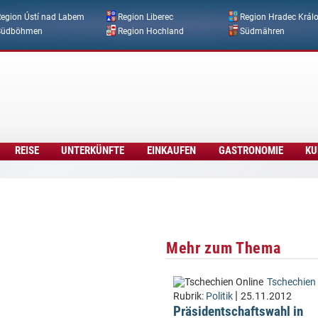
Direkt zum Inhalt
egion Ústí nad Labem
Region Liberec
Region Hradec Král
Südböhmen
Region Hochland
Südmähren
REISE
UNTERKÜNFTE
EINKAUFEN
GASTRONOMIE
KU
Mehr zum Thema
Tschechien 
|
Rubrik:
Politik
25.11.2012
Präsidentschaftswahl in