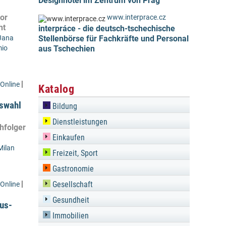
Designhotel im Zentrum von Prag
or
www.interprace.cz
ht
interpráce - die deutsch-tschechische
Jana
Stellenbörse für Fachkräfte und Personal
io
aus Tschechien
|
Online
Katalog
tswahl
Bildung
Dienstleistungen
hfolger
Einkaufen
Milan
Freizeit, Sport
Gastronomie
|
Gesellschaft
Online
Gesundheit
aus-
Immobilien