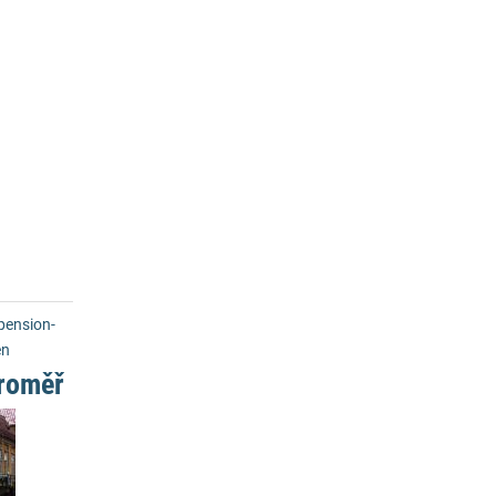
ension-
en
roměř