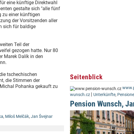
für eine künftige Direktwahl
nten gestalte sich "alle fünf
 zu einer künftigen
zung der Vorsitzenden aller
 sich für baldige
eiten Teil der
eifel gezogen hatte. Nur 80
er Marek Dalík in den
nn.
die tschechischen
Seitenblick
t, die Stimmen der
 Michal Pohanka gekauft zu
www.p
|
wunsch.cz
Unterkünfte
,
Pension
Pension Wunsch, Ja
ka
,
Miloš Melčák
,
Jan Švejnar