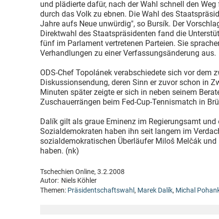
und plädierte dafür, nach der Wahl schnell den Weg 
durch das Volk zu ebnen. Die Wahl des Staatspräside
Jahre aufs Neue unwürdig", so Bursík. Der Vorschlag
Direktwahl des Staatspräsidenten fand die Unterstüt
fünf im Parlament vertretenen Parteien. Sie sprachen
Verhandlungen zu einer Verfassungsänderung aus.
ODS-Chef Topolánek verabschiedete sich vor dem zw
Diskussionsendung, deren Sinn er zuvor schon in Zw
Minuten später zeigte er sich in neben seinem Berat
Zuschauerrängen beim Fed-Cup-Tennismatch in Brü
Dalík gilt als graue Eminenz im Regierungsamt und 
Sozialdemokraten haben ihn seit langem im Verdach
sozialdemokratischen Überläufer Miloš Melčák und
haben. (nk)
Tschechien Online, 3.2.2008
Autor:
Niels Köhler
Themen:
Präsidentschaftswahl
,
Marek Dalík
,
Michal Pohan