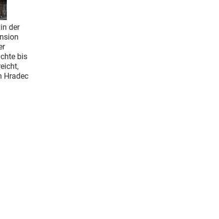
in der
ension
er
chte bis
eicht,
n Hradec