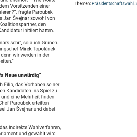
Themen:
Präsidentschaftswahl
,
 dem Vorsitzenden einer
ieren?“, fragte Paroubek
ass Jan Švejnar sowohl von
oalitionspartner, den
ndidatur initiiert hatten.
nars sehr", so auch Grünen-
rungschef Mirek Topolánek
 denn wir werden in der
iten."
ufs Neue unwürdig"
h Filip, das Vorhaben seiner
en Kandidaten ins Spiel zu
g und eine Mehrheit finden
hef Paroubek erteilten
 sei Jan Švejnar und dabei
 das indirekte Wahlverfahren,
rlament und gewählt wird