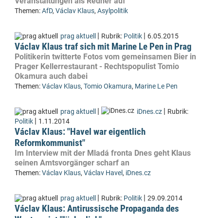
Veranstaltungen als Redner auf
Themen:
AfD
,
Václav Klaus
,
Asylpolitik
|
|
prag aktuell
Rubrik:
Politik
6.05.2015
Václav Klaus traf sich mit Marine Le Pen in Prag
Politikerin twitterte Fotos vom gemeinsamen Bier in
Prager Kellerrestaurant - Rechtspopulist Tomio
Okamura auch dabei
Themen:
Václav Klaus
,
Tomio Okamura
,
Marine Le Pen
|
|
prag aktuell
iDnes.cz
Rubrik:
|
Politik
1.11.2014
Václav Klaus: "Havel war eigentlich
Reformkommunist"
Im Interview mit der Mladá fronta Dnes geht Klaus
seinen Amtsvorgänger scharf an
Themen:
Václav Klaus
,
Václav Havel
,
iDnes.cz
|
|
prag aktuell
Rubrik:
Politik
29.09.2014
Václav Klaus: Antirussische Propaganda des