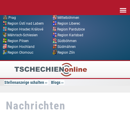
Direkt zum Inhalt
Prag
Mittelböhmen
Region Ústí nad Labem
Region Liberec
Region Hradec Králové
Region Pardubice
Mährisch-Schlesien
Region Karlsbad
Region Pilsen
Südböhmen
Region Hochland
Südmähren
Region Olomouc
Region Zlín
Tschechien
Online
Stellenanzeige schalten
Blogs
Nachrichten