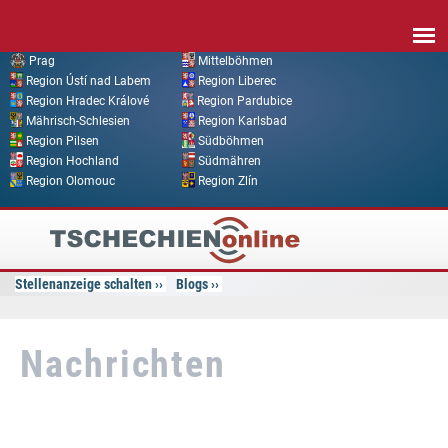
Direkt zum Inhalt
Prag
Mittelböhmen
Region Ústí nad Labem
Region Liberec
Region Hradec Králové
Region Pardubice
Mährisch-Schlesien
Region Karlsbad
Region Pilsen
Südböhmen
Region Hochland
Südmähren
Region Olomouc
Region Zlín
Tschechien
Online
Stellenanzeige schalten
Blogs
Nachrichten