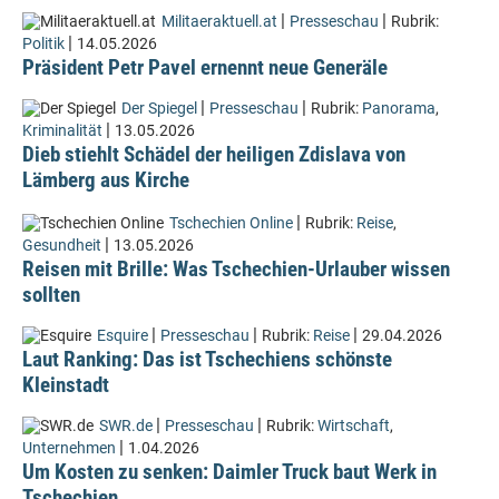
|
|
Militaeraktuell.at
Presseschau
Rubrik:
|
Politik
14.05.2026
Präsident Petr Pavel ernennt neue Generäle
|
|
Der Spiegel
Presseschau
Rubrik:
Panorama
,
|
Kriminalität
13.05.2026
Dieb stiehlt Schädel der heiligen Zdislava von
Lämberg aus Kirche
|
Tschechien Online
Rubrik:
Reise
,
|
Gesundheit
13.05.2026
Reisen mit Brille: Was Tschechien-Urlauber wissen
sollten
|
|
|
Esquire
Presseschau
Rubrik:
Reise
29.04.2026
Laut Ranking: Das ist Tschechiens schönste
Kleinstadt
|
|
SWR.de
Presseschau
Rubrik:
Wirtschaft
,
|
Unternehmen
1.04.2026
Um Kosten zu senken: Daimler Truck baut Werk in
Tschechien