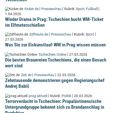
|
|
|
Kicker.de
Presseschau
Rubrik:
Sport
,
Fußball
1.04.2026
Wieder Drama in Prag: Tschechien bucht WM-Ticket
im Elfmeterschießen
|
|
|
Zdfheute.de
Presseschau
Rubrik:
Sport
27.03.2026
Was Sie zur Eiskunstlauf-WM in Prag wissen müssen
|
Tschechien Online
27.03.2026
Die besten Brauereien Tschechiens, die einen Besuch
wert sind
|
|
Zeit.de
Presseschau
22.03.2026
Zehntausende demonstrieren gegen Regierungschef
Andrej Babiš
|
|
prag aktuell
Rubrik:
Politik
20.03.2026
Terrorverdacht in Tschechien: Propalästinensische
Untergrundgruppe bekennt sich zu Brandanschlag in
Pardubice