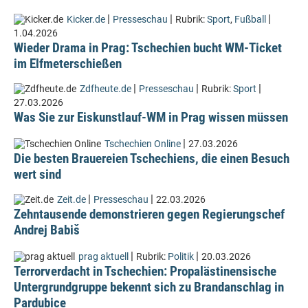
|
|
|
Kicker.de
Presseschau
Rubrik:
Sport
,
Fußball
1.04.2026
Wieder Drama in Prag: Tschechien bucht WM-Ticket
im Elfmeterschießen
|
|
|
Zdfheute.de
Presseschau
Rubrik:
Sport
27.03.2026
Was Sie zur Eiskunstlauf-WM in Prag wissen müssen
|
Tschechien Online
27.03.2026
Die besten Brauereien Tschechiens, die einen Besuch
wert sind
|
|
Zeit.de
Presseschau
22.03.2026
Zehntausende demonstrieren gegen Regierungschef
Andrej Babiš
|
|
prag aktuell
Rubrik:
Politik
20.03.2026
Terrorverdacht in Tschechien: Propalästinensische
Untergrundgruppe bekennt sich zu Brandanschlag in
Pardubice