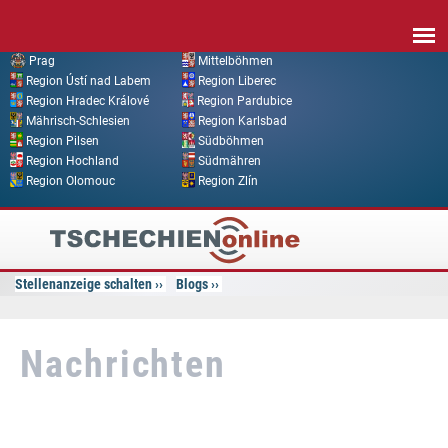
Direkt zum Inhalt
Prag
Mittelböhmen
Region Ústí nad Labem
Region Liberec
Region Hradec Králové
Region Pardubice
Mährisch-Schlesien
Region Karlsbad
Region Pilsen
Südböhmen
Region Hochland
Südmähren
Region Olomouc
Region Zlín
Tschechien
Online
Stellenanzeige schalten
Blogs
Nachrichten