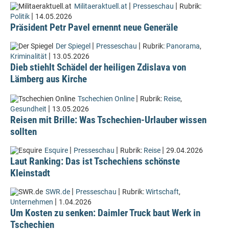
|
|
Militaeraktuell.at
Presseschau
Rubrik:
|
Politik
14.05.2026
Präsident Petr Pavel ernennt neue Generäle
|
|
Der Spiegel
Presseschau
Rubrik:
Panorama
,
|
Kriminalität
13.05.2026
Dieb stiehlt Schädel der heiligen Zdislava von
Lämberg aus Kirche
|
Tschechien Online
Rubrik:
Reise
,
|
Gesundheit
13.05.2026
Reisen mit Brille: Was Tschechien-Urlauber wissen
sollten
|
|
|
Esquire
Presseschau
Rubrik:
Reise
29.04.2026
Laut Ranking: Das ist Tschechiens schönste
Kleinstadt
|
|
SWR.de
Presseschau
Rubrik:
Wirtschaft
,
|
Unternehmen
1.04.2026
Um Kosten zu senken: Daimler Truck baut Werk in
Tschechien