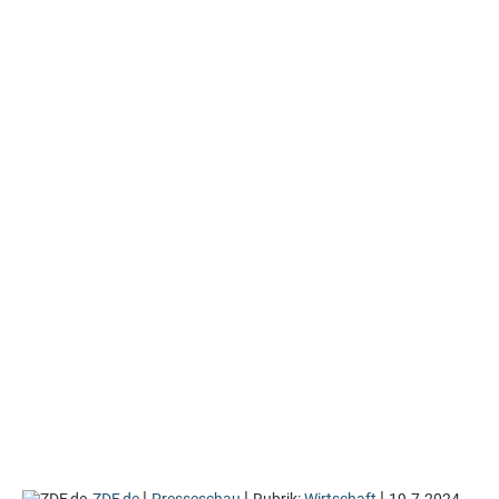
|
|
|