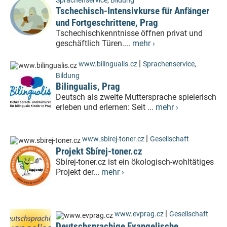
Sprachenservice
,
Bildung
Tschechisch-Intensivkurse für Anfänger
und Fortgeschrittene, Prag
Tschechischkenntnisse öffnen privat und
geschäftlich Türen....
mehr ›
|
www.bilingualis.cz
Sprachenservice
,
Bildung
Bilingualis, Prag
Deutsch als zweite Muttersprache spielerisch
erleben und erlernen: Seit ...
mehr ›
|
www.sbirej-toner.cz
Gesellschaft
Projekt Sbírej-toner.cz
Sbírej-toner.cz ist ein ökologisch-wohltätiges
Projekt der...
mehr ›
|
www.evprag.cz
Gesellschaft
Deutschsprachige Evangelische