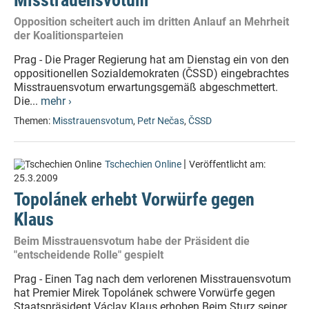
Misstrauensvotum
Opposition scheitert auch im dritten Anlauf an Mehrheit
der Koalitionsparteien
Prag - Die Prager Regierung hat am Dienstag ein von den
oppositionellen Sozialdemokraten (ČSSD) eingebrachtes
Misstrauensvotum erwartungsgemäß abgeschmettert.
Die...
mehr ›
Themen:
Misstrauensvotum
,
Petr Nečas
,
ČSSD
|
Tschechien Online
Veröffentlicht am:
25.3.2009
Topolánek erhebt Vorwürfe gegen
Klaus
Beim Misstrauensvotum habe der Präsident die
"entscheidende Rolle" gespielt
Prag - Einen Tag nach dem verlorenen Misstrauensvotum
hat Premier Mirek Topolánek schwere Vorwürfe gegen
Staatspräsident Václav Klaus erhoben.Beim Sturz seiner