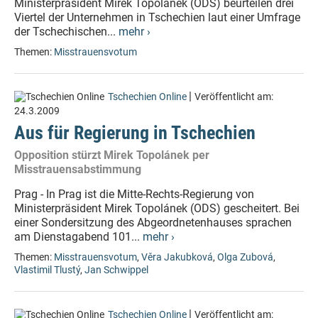
Ministerpräsident Mirek Topolánek (ODS) beurteilen drei
Viertel der Unternehmen in Tschechien laut einer Umfrage
der Tschechischen...
mehr ›
Themen:
Misstrauensvotum
|
Tschechien Online
Veröffentlicht am:
24.3.2009
Aus für Regierung in Tschechien
Opposition stürzt Mirek Topolánek per
Misstrauensabstimmung
Prag - In Prag ist die Mitte-Rechts-Regierung von
Ministerpräsident Mirek Topolánek (ODS) gescheitert. Bei
einer Sondersitzung des Abgeordnetenhauses sprachen
am Dienstagabend 101...
mehr ›
Themen:
Misstrauensvotum
,
Věra Jakubková
,
Olga Zubová
,
Vlastimil Tlustý
,
Jan Schwippel
|
Tschechien Online
Veröffentlicht am: