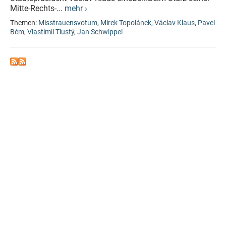
Mitte-Rechts-...
mehr ›
Themen:
Misstrauensvotum
,
Mirek Topolánek
,
Václav Klaus
,
Pavel
Bém
,
Vlastimil Tlustý
,
Jan Schwippel