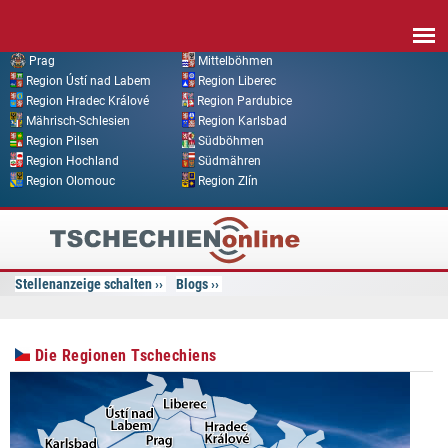
Direkt zum Inhalt
Prag
Mittelböhmen
Region Ústí nad Labem
Region Liberec
Region Hradec Králové
Region Pardubice
Mährisch-Schlesien
Region Karlsbad
Region Pilsen
Südböhmen
Region Hochland
Südmähren
Region Olomouc
Region Zlín
Tschechien
Online
Stellenanzeige schalten
Blogs
Die Regionen Tschechiens