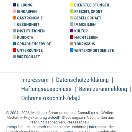
BILDUNG
DIENSTLEISTUNGEN
EINKAUFEN
FREIZEIT, SPORT
GASTRONOMIE
GESELLSCHAFT
GESUNDHEIT
IMMOBILIEN
INSTITUTIONEN
KULTUR
KURORTE
NACHTLEBEN
SPRACHENSERVICE
TOURISMUS
UNTERKÜNFTE
WINTERSPORTGEBIETE
WIRTSCHAFT
Impressum
Datenschutzerklärung
Haftungsausschluss
Benutzeranmeldung
Ochrana osobních údajů
© 2004 - 2026, Medialink Communications Consult s.r.o. | Weitere
Medialink-Projekte:
prag aktuell
- Stadtmagazin, Nachrichten aus
Prag und Tschechien, Presseschau |
interpráce
- die deutsch-tschechische Jobbörse |
interpráca
- die
deutsch-slowakische Jobbörse |
interpraca
- die deutsch-polnische