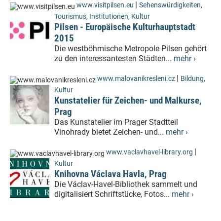
|
www.visitpilsen.eu
Sehenswürdigkeiten
,
Tourismus
,
Institutionen
,
Kultur
Pilsen - Europäische Kulturhauptstadt
2015
Die westböhmische Metropole Pilsen gehört
zu den interessantesten Städten...
mehr ›
|
www.malovanikresleni.cz
Bildung
,
Kultur
Kunstatelier für Zeichen- und Malkurse,
Prag
Das Kunstatelier im Prager Stadtteil
Vinohrady bietet Zeichen- und...
mehr ›
|
www.vaclavhavel-library.org
Kultur
Knihovna Václava Havla, Prag
Die Václav-Havel-Bibliothek sammelt und
digitalisiert Schriftstücke, Fotos...
mehr ›