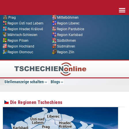
Direkt zum Inhalt
Prag
Mittelböhmen
Region Ústí nad Labem
Region Liberec
Region Hradec Králové
Region Pardubice
Mährisch-Schlesien
Region Karlsbad
Region Pilsen
Südböhmen
Region Hochland
Südmähren
Region Olomouc
Region Zlín
Tschechien
Online
Stellenanzeige schalten
Blogs
Die Regionen Tschechiens