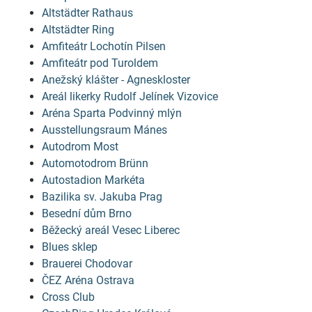
Altstädter Rathaus
Altstädter Ring
Amfiteátr Lochotín Pilsen
Amfiteátr pod Turoldem
Anežský klášter - Agneskloster
Areál likerky Rudolf Jelínek Vizovice
Aréna Sparta Podvinný mlýn
Ausstellungsraum Mánes
Autodrom Most
Automotodrom Brünn
Autostadion Markéta
Bazilika sv. Jakuba Prag
Besední dům Brno
Běžecký areál Vesec Liberec
Blues sklep
Brauerei Chodovar
ČEZ Aréna Ostrava
Cross Club