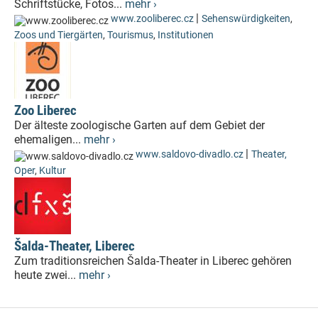
Schriftstücke, Fotos...
mehr ›
|
www.zooliberec.cz
Sehenswürdigkeiten
,
Zoos und Tiergärten
,
Tourismus
,
Institutionen
Zoo Liberec
Der älteste zoologische Garten auf dem Gebiet der
ehemaligen...
mehr ›
|
www.saldovo-divadlo.cz
Theater,
Oper
,
Kultur
Šalda-Theater, Liberec
Zum traditionsreichen Šalda-Theater in Liberec gehören
heute zwei...
mehr ›