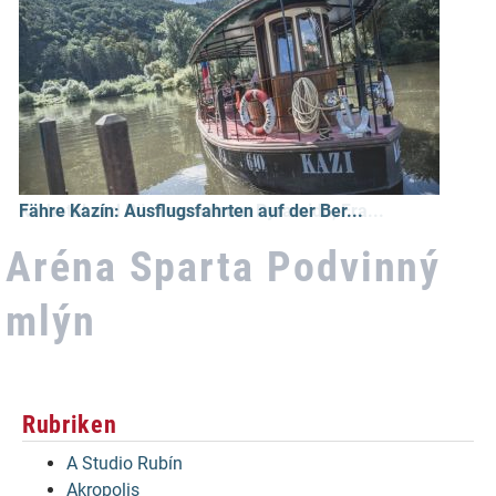
Kurhotel und Rückenzentrum Pyramida, Fra...
Aréna Sparta Podvinný
mlýn
Rubriken
A Studio Rubín
Akropolis