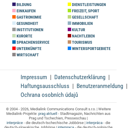
BILDUNG
DIENSTLEISTUNGEN
EINKAUFEN
FREIZEIT, SPORT
GASTRONOMIE
GESELLSCHAFT
GESUNDHEIT
IMMOBILIEN
INSTITUTIONEN
KULTUR
KURORTE
NACHTLEBEN
SPRACHENSERVICE
TOURISMUS
UNTERKÜNFTE
WINTERSPORTGEBIETE
WIRTSCHAFT
Impressum
Datenschutzerklärung
Haftungsausschluss
Benutzeranmeldung
Ochrana osobních údajů
© 2004 - 2026, Medialink Communications Consult s.r.o. | Weitere
Medialink-Projekte:
prag aktuell
- Stadtmagazin, Nachrichten aus
Prag und Tschechien, Presseschau |
interpráce
- die deutsch-tschechische Jobbörse |
interpráca
- die
deutsch-slowakische Jobbörse |
interpraca
- die deutsch-polnische