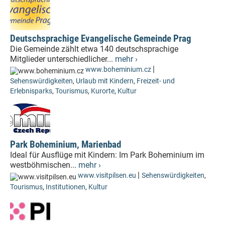
Deutschsprachige Evangelische Gemeinde Prag
Die Gemeinde zählt etwa 140 deutschsprachige
Mitglieder unterschiedlicher...
mehr ›
|
www.boheminium.cz
Sehenswürdigkeiten
,
Urlaub mit Kindern
,
Freizeit- und
Erlebnisparks
,
Tourismus
,
Kurorte
,
Kultur
Park Boheminium, Marienbad
Ideal für Ausflüge mit Kindern: Im Park Boheminium im
westböhmischen...
mehr ›
|
www.visitpilsen.eu
Sehenswürdigkeiten
,
Tourismus
,
Institutionen
,
Kultur