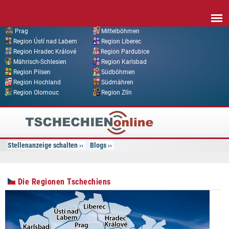
Direkt zum Inhalt
Prag
Mittelböhmen
Region Ústí nad Labem
Region Liberec
Region Hradec Králové
Region Pardubice
Mährisch-Schlesien
Region Karlsbad
Region Pilsen
Südböhmen
Region Hochland
Südmähren
Region Olomouc
Region Zlín
Tschechien
Online
Stellenanzeige schalten
Blogs
Die Regionen Tschechiens