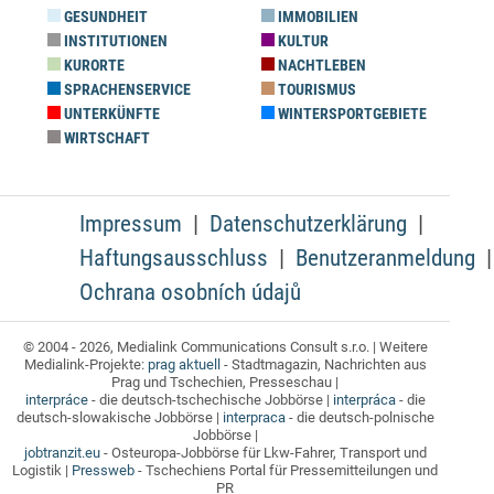
GESUNDHEIT
IMMOBILIEN
INSTITUTIONEN
KULTUR
KURORTE
NACHTLEBEN
SPRACHENSERVICE
TOURISMUS
UNTERKÜNFTE
WINTERSPORTGEBIETE
WIRTSCHAFT
Impressum
Datenschutzerklärung
Haftungsausschluss
Benutzeranmeldung
Ochrana osobních údajů
© 2004 - 2026, Medialink Communications Consult s.r.o. | Weitere
Medialink-Projekte:
prag aktuell
- Stadtmagazin, Nachrichten aus
Prag und Tschechien, Presseschau |
interpráce
- die deutsch-tschechische Jobbörse |
interpráca
- die
deutsch-slowakische Jobbörse |
interpraca
- die deutsch-polnische
Jobbörse |
jobtranzit.eu
- Osteuropa-Jobbörse für Lkw-Fahrer, Transport und
Logistik |
Pressweb
- Tschechiens Portal für Pressemitteilungen und
PR