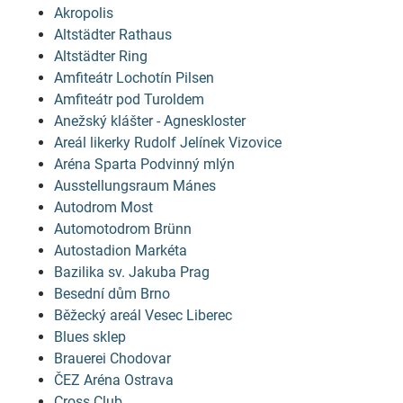
Akropolis
Altstädter Rathaus
Altstädter Ring
Amfiteátr Lochotín Pilsen
Amfiteátr pod Turoldem
Anežský klášter - Agneskloster
Areál likerky Rudolf Jelínek Vizovice
Aréna Sparta Podvinný mlýn
Ausstellungsraum Mánes
Autodrom Most
Automotodrom Brünn
Autostadion Markéta
Bazilika sv. Jakuba Prag
Besední dům Brno
Běžecký areál Vesec Liberec
Blues sklep
Brauerei Chodovar
ČEZ Aréna Ostrava
Cross Club