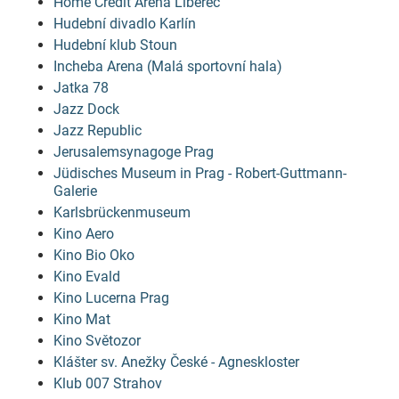
Home Credit Arena Liberec
Hudební divadlo Karlín
Hudební klub Stoun
Incheba Arena (Malá sportovní hala)
Jatka 78
Jazz Dock
Jazz Republic
Jerusalemsynagoge Prag
Jüdisches Museum in Prag - Robert-Guttmann-
Galerie
Karlsbrückenmuseum
Kino Aero
Kino Bio Oko
Kino Evald
Kino Lucerna Prag
Kino Mat
Kino Světozor
Klášter sv. Anežky České - Agneskloster
Klub 007 Strahov