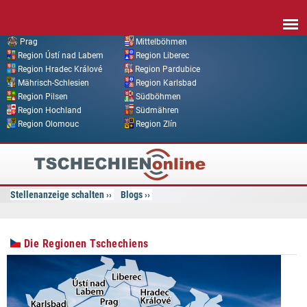
Direkt zum Inhalt
Prag
Mittelböhmen
Region Ústí nad Labem
Region Liberec
Region Hradec Králové
Region Pardubice
Mährisch-Schlesien
Region Karlsbad
Region Pilsen
Südböhmen
Region Hochland
Südmähren
Region Olomouc
Region Zlín
Tschechien
Online
Stellenanzeige schalten
Blogs
Die Regionen Tschechiens