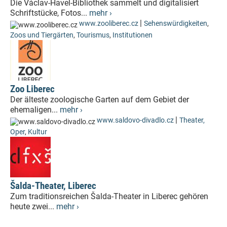
Die Václav-Havel-Bibliothek sammelt und digitalisiert
Schriftstücke, Fotos...
mehr ›
|
www.zooliberec.cz
Sehenswürdigkeiten
,
Zoos und Tiergärten
,
Tourismus
,
Institutionen
Zoo Liberec
Der älteste zoologische Garten auf dem Gebiet der
ehemaligen...
mehr ›
|
www.saldovo-divadlo.cz
Theater,
Oper
,
Kultur
Šalda-Theater, Liberec
Zum traditionsreichen Šalda-Theater in Liberec gehören
heute zwei...
mehr ›