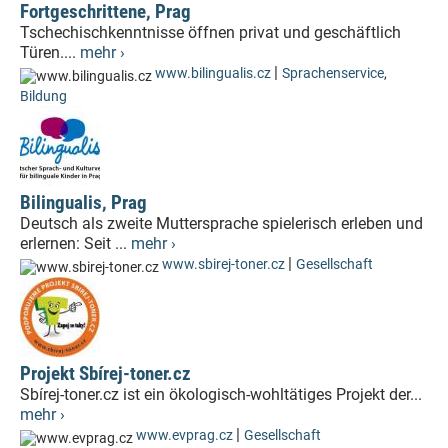
Fortgeschrittene, Prag
Tschechischkenntnisse öffnen privat und geschäftlich
Türen....
mehr ›
|
www.bilingualis.cz
Sprachenservice
,
Bildung
Bilingualis, Prag
Deutsch als zweite Muttersprache spielerisch erleben und
erlernen: Seit ...
mehr ›
|
www.sbirej-toner.cz
Gesellschaft
Projekt Sbírej-toner.cz
Sbírej-toner.cz ist ein ökologisch-wohltätiges Projekt der...
mehr ›
|
www.evprag.cz
Gesellschaft