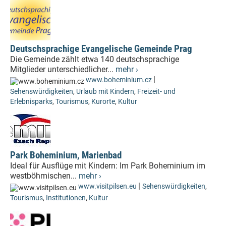
Deutschsprachige Evangelische Gemeinde Prag
Die Gemeinde zählt etwa 140 deutschsprachige
Mitglieder unterschiedlicher...
mehr ›
|
www.boheminium.cz
Sehenswürdigkeiten
,
Urlaub mit Kindern
,
Freizeit- und
Erlebnisparks
,
Tourismus
,
Kurorte
,
Kultur
Park Boheminium, Marienbad
Ideal für Ausflüge mit Kindern: Im Park Boheminium im
westböhmischen...
mehr ›
|
www.visitpilsen.eu
Sehenswürdigkeiten
,
Tourismus
,
Institutionen
,
Kultur