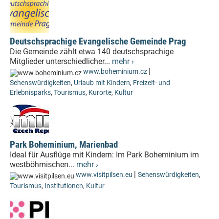
Deutschsprachige Evangelische Gemeinde Prag
Die Gemeinde zählt etwa 140 deutschsprachige
Mitglieder unterschiedlicher...
mehr ›
|
www.boheminium.cz
Sehenswürdigkeiten
,
Urlaub mit Kindern
,
Freizeit- und
Erlebnisparks
,
Tourismus
,
Kurorte
,
Kultur
Park Boheminium, Marienbad
Ideal für Ausflüge mit Kindern: Im Park Boheminium im
westböhmischen...
mehr ›
|
www.visitpilsen.eu
Sehenswürdigkeiten
,
Tourismus
,
Institutionen
,
Kultur