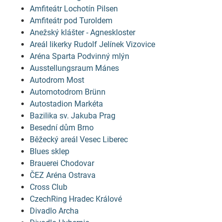
Amfiteátr Lochotín Pilsen
Amfiteátr pod Turoldem
Anežský klášter - Agneskloster
Areál likerky Rudolf Jelínek Vizovice
Aréna Sparta Podvinný mlýn
Ausstellungsraum Mánes
Autodrom Most
Automotodrom Brünn
Autostadion Markéta
Bazilika sv. Jakuba Prag
Besední dům Brno
Běžecký areál Vesec Liberec
Blues sklep
Brauerei Chodovar
ČEZ Aréna Ostrava
Cross Club
CzechRing Hradec Králové
Divadlo Archa