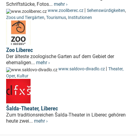
Schriftstücke, Fotos...
mehr ›
|
www.zooliberec.cz
Sehenswürdigkeiten
,
Zoos und Tiergärten
,
Tourismus
,
Institutionen
Zoo Liberec
Der älteste zoologische Garten auf dem Gebiet der
ehemaligen...
mehr ›
|
www.saldovo-divadlo.cz
Theater,
Oper
,
Kultur
Šalda-Theater, Liberec
Zum traditionsreichen Šalda-Theater in Liberec gehören
heute zwei...
mehr ›