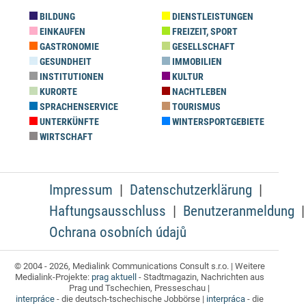
BILDUNG
DIENSTLEISTUNGEN
EINKAUFEN
FREIZEIT, SPORT
GASTRONOMIE
GESELLSCHAFT
GESUNDHEIT
IMMOBILIEN
INSTITUTIONEN
KULTUR
KURORTE
NACHTLEBEN
SPRACHENSERVICE
TOURISMUS
UNTERKÜNFTE
WINTERSPORTGEBIETE
WIRTSCHAFT
Impressum
Datenschutzerklärung
Haftungsausschluss
Benutzeranmeldung
Ochrana osobních údajů
© 2004 - 2026, Medialink Communications Consult s.r.o. | Weitere
Medialink-Projekte:
prag aktuell
- Stadtmagazin, Nachrichten aus
Prag und Tschechien, Presseschau |
interpráce
- die deutsch-tschechische Jobbörse |
interpráca
- die