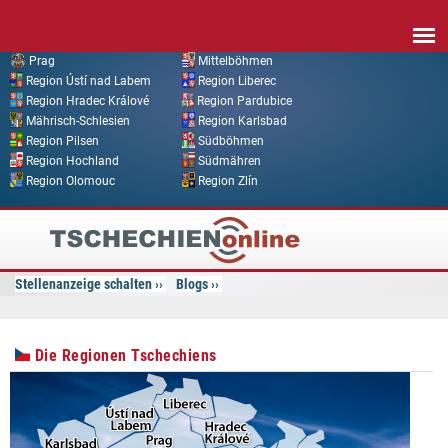
Direkt zum Inhalt
Prag
Mittelböhmen
Region Ústí nad Labem
Region Liberec
Region Hradec Králové
Region Pardubice
Mährisch-Schlesien
Region Karlsbad
Region Pilsen
Südböhmen
Region Hochland
Südmähren
Region Olomouc
Region Zlín
Tschechien
Online
Stellenanzeige schalten
Blogs
Die Regionen Tschechiens