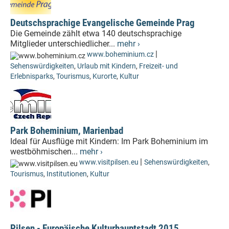
Deutschsprachige Evangelische Gemeinde Prag
Die Gemeinde zählt etwa 140 deutschsprachige
Mitglieder unterschiedlicher...
mehr ›
|
www.boheminium.cz
Sehenswürdigkeiten
,
Urlaub mit Kindern
,
Freizeit- und
Erlebnisparks
,
Tourismus
,
Kurorte
,
Kultur
Park Boheminium, Marienbad
Ideal für Ausflüge mit Kindern: Im Park Boheminium im
westböhmischen...
mehr ›
|
www.visitpilsen.eu
Sehenswürdigkeiten
,
Tourismus
,
Institutionen
,
Kultur
Pilsen - Europäische Kulturhauptstadt 2015