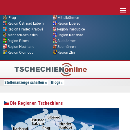
Direkt zum Inhalt
Prag
Mittelböhmen
Region Ústí nad Labem
Region Liberec
Region Hradec Králové
Region Pardubice
Mährisch-Schlesien
Region Karlsbad
Region Pilsen
Südböhmen
Region Hochland
Südmähren
Region Olomouc
Region Zlín
Tschechien
Online
Stellenanzeige schalten
Blogs
Die Regionen Tschechiens