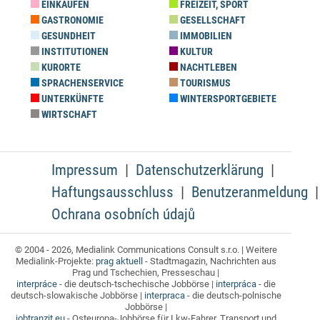
EINKAUFEN
FREIZEIT, SPORT
GASTRONOMIE
GESELLSCHAFT
GESUNDHEIT
IMMOBILIEN
INSTITUTIONEN
KULTUR
KURORTE
NACHTLEBEN
SPRACHENSERVICE
TOURISMUS
UNTERKÜNFTE
WINTERSPORTGEBIETE
WIRTSCHAFT
Impressum
Datenschutzerklärung
Haftungsausschluss
Benutzeranmeldung
Ochrana osobních údajů
© 2004 - 2026, Medialink Communications Consult s.r.o. | Weitere
Medialink-Projekte:
prag aktuell
- Stadtmagazin, Nachrichten aus
Prag und Tschechien, Presseschau |
interpráce
- die deutsch-tschechische Jobbörse |
interpráca
- die
deutsch-slowakische Jobbörse |
interpraca
- die deutsch-polnische
Jobbörse |
jobtranzit.eu
- Osteuropa-Jobbörse für Lkw-Fahrer, Transport und