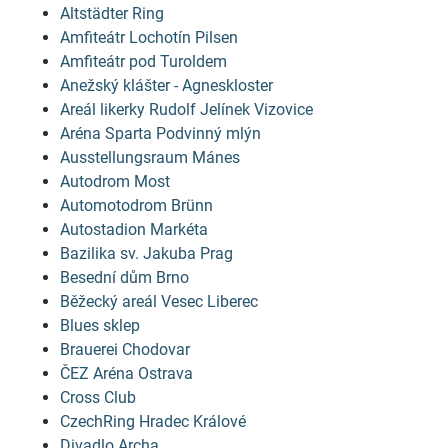
Altstädter Ring
Amfiteátr Lochotín Pilsen
Amfiteátr pod Turoldem
Anežský klášter - Agneskloster
Areál likerky Rudolf Jelínek Vizovice
Aréna Sparta Podvinný mlýn
Ausstellungsraum Mánes
Autodrom Most
Automotodrom Brünn
Autostadion Markéta
Bazilika sv. Jakuba Prag
Besední dům Brno
Běžecký areál Vesec Liberec
Blues sklep
Brauerei Chodovar
ČEZ Aréna Ostrava
Cross Club
CzechRing Hradec Králové
Divadlo Archa