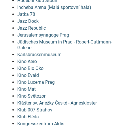
Hudební klub Stoun
Incheba Arena (Malá sportovní hala)
Jatka 78
Jazz Dock
Jazz Republic
Jerusalemsynagoge Prag
Jüdisches Museum in Prag - Robert-Guttmann-
Galerie
Karlsbrückenmuseum
Kino Aero
Kino Bio Oko
Kino Evald
Kino Lucerna Prag
Kino Mat
Kino Světozor
Klášter sv. Anežky České - Agneskloster
Klub 007 Strahov
Klub Fléda
Kongresszentrum Aldis