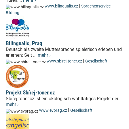
Türen....
mehr ›
|
www.bilingualis.cz
Sprachenservice
,
Bildung
Bilingualis, Prag
Deutsch als zweite Muttersprache spielerisch erleben und
erlernen: Seit ...
mehr ›
|
www.sbirej-toner.cz
Gesellschaft
Projekt Sbírej-toner.cz
Sbírej-toner.cz ist ein ökologisch-wohltätiges Projekt der...
mehr ›
|
www.evprag.cz
Gesellschaft