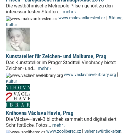
Die westböhmische Metropole Pilsen gehört zu den
interessantesten Städten...
mehr ›
|
www.malovanikresleni.cz
Bildung
,
Kultur
Kunstatelier für Zeichen- und Malkurse, Prag
Das Kunstatelier im Prager Stadtteil Vinohrady bietet
Zeichen- und...
mehr ›
|
www.vaclavhavel-library.org
Kultur
Knihovna Václava Havla, Prag
Die Václav-Havel-Bibliothek sammelt und digitalisiert
Schriftstücke, Fotos...
mehr ›
|
www.zooliberec.cz
Sehenswürdigkeiten
,