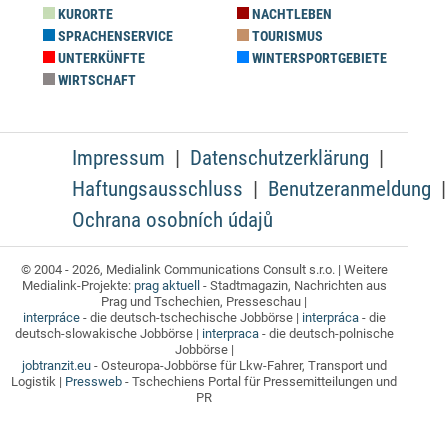
KURORTE
NACHTLEBEN
SPRACHENSERVICE
TOURISMUS
UNTERKÜNFTE
WINTERSPORTGEBIETE
WIRTSCHAFT
Impressum
Datenschutzerklärung
Haftungsausschluss
Benutzeranmeldung
Ochrana osobních údajů
© 2004 - 2026, Medialink Communications Consult s.r.o. | Weitere
Medialink-Projekte:
prag aktuell
- Stadtmagazin, Nachrichten aus
Prag und Tschechien, Presseschau |
interpráce
- die deutsch-tschechische Jobbörse |
interpráca
- die
deutsch-slowakische Jobbörse |
interpraca
- die deutsch-polnische
Jobbörse |
jobtranzit.eu
- Osteuropa-Jobbörse für Lkw-Fahrer, Transport und
Logistik |
Pressweb
- Tschechiens Portal für Pressemitteilungen und
PR