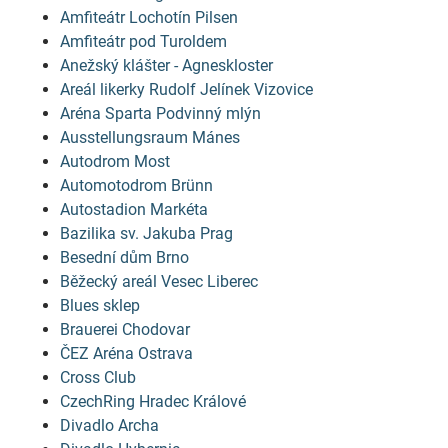
Amfiteátr Lochotín Pilsen
Amfiteátr pod Turoldem
Anežský klášter - Agneskloster
Areál likerky Rudolf Jelínek Vizovice
Aréna Sparta Podvinný mlýn
Ausstellungsraum Mánes
Autodrom Most
Automotodrom Brünn
Autostadion Markéta
Bazilika sv. Jakuba Prag
Besední dům Brno
Běžecký areál Vesec Liberec
Blues sklep
Brauerei Chodovar
ČEZ Aréna Ostrava
Cross Club
CzechRing Hradec Králové
Divadlo Archa