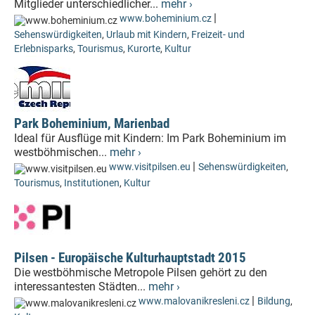
Mitglieder unterschiedlicher...
mehr ›
|
www.boheminium.cz
Sehenswürdigkeiten
,
Urlaub mit Kindern
,
Freizeit- und
Erlebnisparks
,
Tourismus
,
Kurorte
,
Kultur
Park Boheminium, Marienbad
Ideal für Ausflüge mit Kindern: Im Park Boheminium im
westböhmischen...
mehr ›
|
www.visitpilsen.eu
Sehenswürdigkeiten
,
Tourismus
,
Institutionen
,
Kultur
Pilsen - Europäische Kulturhauptstadt 2015
Die westböhmische Metropole Pilsen gehört zu den
interessantesten Städten...
mehr ›
|
www.malovanikresleni.cz
Bildung
,