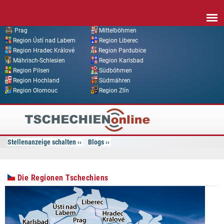
Direkt zum Inhalt
Prag
Mittelböhmen
Region Ústí nad Labem
Region Liberec
Region Hradec Králové
Region Pardubice
Mährisch-Schlesien
Region Karlsbad
Region Pilsen
Südböhmen
Region Hochland
Südmähren
Region Olomouc
Region Zlín
Tschechien
Online
Stellenanzeige schalten
Blogs
Die Regionen Tschechiens