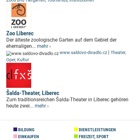
Zoos und Tiergärten
,
Tourismus
,
Institutionen
Zoo Liberec
Der älteste zoologische Garten auf dem Gebiet der
ehemaligen...
mehr ›
|
www.saldovo-divadlo.cz
Theater,
Oper
,
Kultur
Šalda-Theater, Liberec
Zum traditionsreichen Šalda-Theater in Liberec gehören
heute zwei...
mehr ›
BILDUNG
DIENSTLEISTUNGEN
EINKAUFEN
FREIZEIT, SPORT