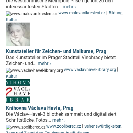
Die westböhmische Metropole Pilsen gehört zu den
interessantesten Städten...
mehr ›
|
www.malovanikresleni.cz
Bildung
,
Kultur
Kunstatelier für Zeichen- und Malkurse, Prag
Das Kunstatelier im Prager Stadtteil Vinohrady bietet
Zeichen- und...
mehr ›
|
www.vaclavhavel-library.org
Kultur
Knihovna Václava Havla, Prag
Die Václav-Havel-Bibliothek sammelt und digitalisiert
Schriftstücke, Fotos...
mehr ›
|
www.zooliberec.cz
Sehenswürdigkeiten
,