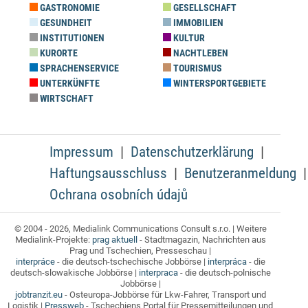
GASTRONOMIE
GESELLSCHAFT
GESUNDHEIT
IMMOBILIEN
INSTITUTIONEN
KULTUR
KURORTE
NACHTLEBEN
SPRACHENSERVICE
TOURISMUS
UNTERKÜNFTE
WINTERSPORTGEBIETE
WIRTSCHAFT
Impressum
Datenschutzerklärung
Haftungsausschluss
Benutzeranmeldung
Ochrana osobních údajů
© 2004 - 2026, Medialink Communications Consult s.r.o. | Weitere
Medialink-Projekte:
prag aktuell
- Stadtmagazin, Nachrichten aus
Prag und Tschechien, Presseschau |
interpráce
- die deutsch-tschechische Jobbörse |
interpráca
- die
deutsch-slowakische Jobbörse |
interpraca
- die deutsch-polnische
Jobbörse |
jobtranzit.eu
- Osteuropa-Jobbörse für Lkw-Fahrer, Transport und
Logistik |
Pressweb
- Tschechiens Portal für Pressemitteilungen und