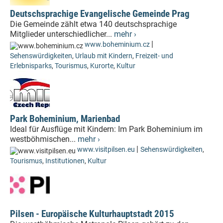
Deutschsprachige Evangelische Gemeinde Prag
Die Gemeinde zählt etwa 140 deutschsprachige
Mitglieder unterschiedlicher...
mehr ›
|
www.boheminium.cz
Sehenswürdigkeiten
,
Urlaub mit Kindern
,
Freizeit- und
Erlebnisparks
,
Tourismus
,
Kurorte
,
Kultur
Park Boheminium, Marienbad
Ideal für Ausflüge mit Kindern: Im Park Boheminium im
westböhmischen...
mehr ›
|
www.visitpilsen.eu
Sehenswürdigkeiten
,
Tourismus
,
Institutionen
,
Kultur
Pilsen - Europäische Kulturhauptstadt 2015