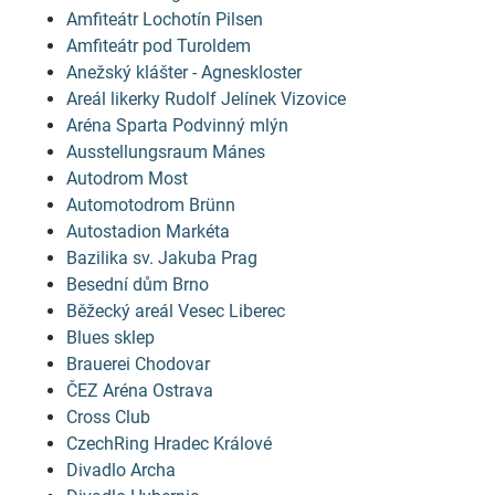
Amfiteátr Lochotín Pilsen
Amfiteátr pod Turoldem
Anežský klášter - Agneskloster
Areál likerky Rudolf Jelínek Vizovice
Aréna Sparta Podvinný mlýn
Ausstellungsraum Mánes
Autodrom Most
Automotodrom Brünn
Autostadion Markéta
Bazilika sv. Jakuba Prag
Besední dům Brno
Běžecký areál Vesec Liberec
Blues sklep
Brauerei Chodovar
ČEZ Aréna Ostrava
Cross Club
CzechRing Hradec Králové
Divadlo Archa