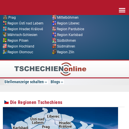
Direkt zum Inhalt
Prag
Mittelböhmen
Region Ústí nad Labem
Region Liberec
Region Hradec Králové
Region Pardubice
Mährisch-Schlesien
Region Karlsbad
Region Pilsen
Südböhmen
Region Hochland
Südmähren
Region Olomouc
Region Zlín
Tschechien
Online
Stellenanzeige schalten
Blogs
Die Regionen Tschechiens