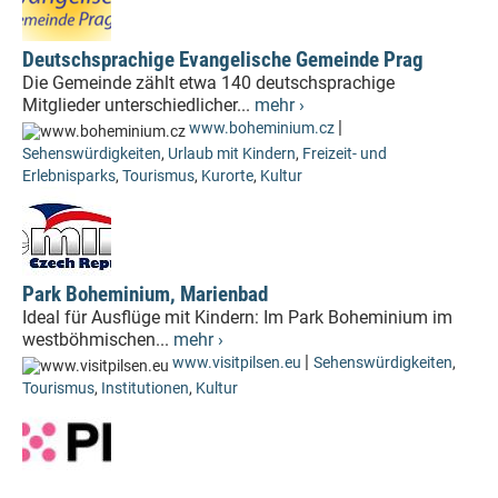
Deutschsprachige Evangelische Gemeinde Prag
Die Gemeinde zählt etwa 140 deutschsprachige
Mitglieder unterschiedlicher...
mehr ›
|
www.boheminium.cz
Sehenswürdigkeiten
,
Urlaub mit Kindern
,
Freizeit- und
Erlebnisparks
,
Tourismus
,
Kurorte
,
Kultur
Park Boheminium, Marienbad
Ideal für Ausflüge mit Kindern: Im Park Boheminium im
westböhmischen...
mehr ›
|
www.visitpilsen.eu
Sehenswürdigkeiten
,
Tourismus
,
Institutionen
,
Kultur