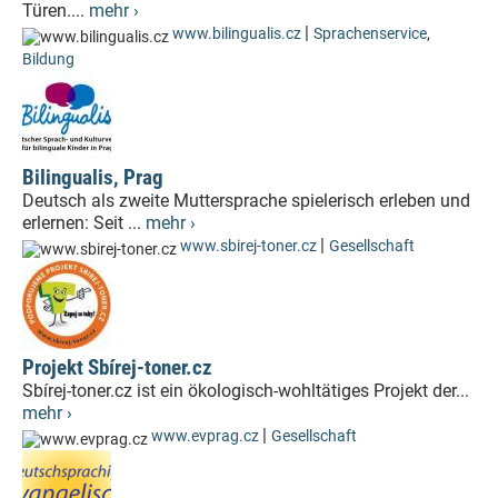
Türen....
mehr ›
|
www.bilingualis.cz
Sprachenservice
,
Bildung
Bilingualis, Prag
Deutsch als zweite Muttersprache spielerisch erleben und
erlernen: Seit ...
mehr ›
|
www.sbirej-toner.cz
Gesellschaft
Projekt Sbírej-toner.cz
Sbírej-toner.cz ist ein ökologisch-wohltätiges Projekt der...
mehr ›
|
www.evprag.cz
Gesellschaft