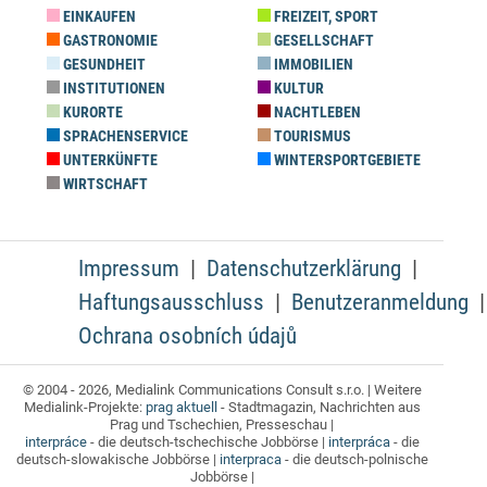
EINKAUFEN
FREIZEIT, SPORT
GASTRONOMIE
GESELLSCHAFT
GESUNDHEIT
IMMOBILIEN
INSTITUTIONEN
KULTUR
KURORTE
NACHTLEBEN
SPRACHENSERVICE
TOURISMUS
UNTERKÜNFTE
WINTERSPORTGEBIETE
WIRTSCHAFT
Impressum
Datenschutzerklärung
Haftungsausschluss
Benutzeranmeldung
Ochrana osobních údajů
© 2004 - 2026, Medialink Communications Consult s.r.o. | Weitere
Medialink-Projekte:
prag aktuell
- Stadtmagazin, Nachrichten aus
Prag und Tschechien, Presseschau |
interpráce
- die deutsch-tschechische Jobbörse |
interpráca
- die
deutsch-slowakische Jobbörse |
interpraca
- die deutsch-polnische
Jobbörse |