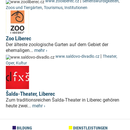
|
www.zooliberec.cz
Sehenswürdigkeiten
,
Zoos und Tiergärten
,
Tourismus
,
Institutionen
Zoo Liberec
Der älteste zoologische Garten auf dem Gebiet der
ehemaligen...
mehr ›
|
www.saldovo-divadlo.cz
Theater,
Oper
,
Kultur
Šalda-Theater, Liberec
Zum traditionsreichen Šalda-Theater in Liberec gehören
heute zwei...
mehr ›
BILDUNG
DIENSTLEISTUNGEN