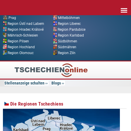
Direkt zum Inhalt
Prag
Mittelböhmen
Region Ústí nad Labem
Region Liberec
Region Hradec Králové
Region Pardubice
Mährisch-Schlesien
Region Karlsbad
Region Pilsen
Südböhmen
Region Hochland
Südmähren
Region Olomouc
Region Zlín
Tschechien
Online
Stellenanzeige schalten
Blogs
Die Regionen Tschechiens