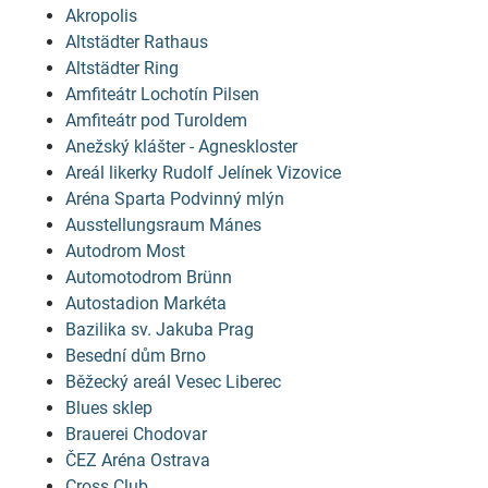
Akropolis
Altstädter Rathaus
Altstädter Ring
Amfiteátr Lochotín Pilsen
Amfiteátr pod Turoldem
Anežský klášter - Agneskloster
Areál likerky Rudolf Jelínek Vizovice
Aréna Sparta Podvinný mlýn
Ausstellungsraum Mánes
Autodrom Most
Automotodrom Brünn
Autostadion Markéta
Bazilika sv. Jakuba Prag
Besední dům Brno
Běžecký areál Vesec Liberec
Blues sklep
Brauerei Chodovar
ČEZ Aréna Ostrava
Cross Club