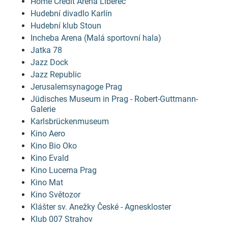
Home Credit Arena Liberec
Hudební divadlo Karlín
Hudební klub Stoun
Incheba Arena (Malá sportovní hala)
Jatka 78
Jazz Dock
Jazz Republic
Jerusalemsynagoge Prag
Jüdisches Museum in Prag - Robert-Guttmann-
Galerie
Karlsbrückenmuseum
Kino Aero
Kino Bio Oko
Kino Evald
Kino Lucerna Prag
Kino Mat
Kino Světozor
Klášter sv. Anežky České - Agneskloster
Klub 007 Strahov