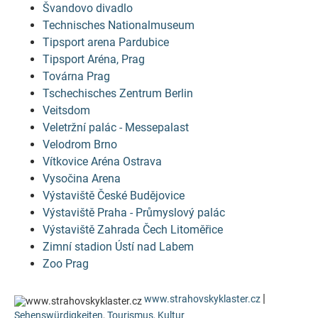
Švandovo divadlo
Technisches Nationalmuseum
Tipsport arena Pardubice
Tipsport Aréna, Prag
Továrna Prag
Tschechisches Zentrum Berlin
Veitsdom
Veletržní palác - Messepalast
Velodrom Brno
Vítkovice Aréna Ostrava
Vysočina Arena
Výstaviště České Budějovice
Výstaviště Praha - Průmyslový palác
Výstaviště Zahrada Čech Litoměřice
Zimní stadion Ústí nad Labem
Zoo Prag
|
www.strahovskyklaster.cz
Sehenswürdigkeiten
,
Tourismus
,
Kultur