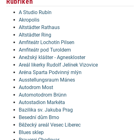
Rubriken
A Studio Rubín
Akropolis
Altstädter Rathaus
Altstädter Ring
Amfiteátr Lochotín Pilsen
Amfiteátr pod Turoldem
Anežský klášter - Agneskloster
Areál likerky Rudolf Jelínek Vizovice
Aréna Sparta Podvinný mlýn
Ausstellungsraum Mánes
Autodrom Most
Automotodrom Brünn
Autostadion Markéta
Bazilika sv. Jakuba Prag
Besední dům Brno
Běžecký areál Vesec Liberec
Blues sklep
Brauerei Chodovar