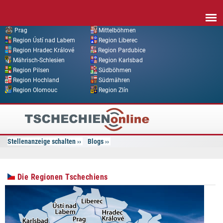
Direkt zum Inhalt
Prag
Mittelböhmen
Region Ústí nad Labem
Region Liberec
Region Hradec Králové
Region Pardubice
Mährisch-Schlesien
Region Karlsbad
Region Pilsen
Südböhmen
Region Hochland
Südmähren
Region Olomouc
Region Zlín
Tschechien
Online
Stellenanzeige schalten
Blogs
Die Regionen Tschechiens