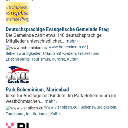
Deutschsprachige Evangelische Gemeinde Prag
Die Gemeinde zählt etwa 140 deutschsprachige
Mitglieder unterschiedlicher...
mehr ›
|
www.boheminium.cz
Sehenswürdigkeiten
,
Urlaub mit Kindern
,
Freizeit- und
Erlebnisparks
,
Tourismus
,
Kurorte
,
Kultur
Park Boheminium, Marienbad
Ideal für Ausflüge mit Kindern: Im Park Boheminium im
westböhmischen...
mehr ›
|
www.visitpilsen.eu
Sehenswürdigkeiten
,
Tourismus
,
Institutionen
,
Kultur