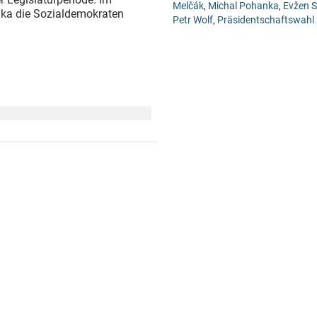
Melčák
,
Michal Pohanka
,
Evžen Sn
nka die Sozialdemokraten
Petr Wolf
,
Präsidentschaftswahl