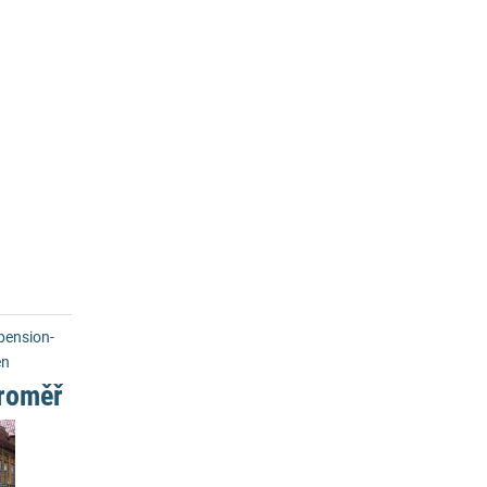
ension-
en
roměř