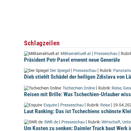
Schlagzeilen
|
|
Militaeraktuell.at
Presseschau
Rubri
Präsident Petr Pavel ernennt neue Generäle
|
|
Der Spiegel
Presseschau
Rubrik:
Panoram
Dieb stiehlt Schädel der heiligen Zdislava von 
|
Tschechien Online
Rubrik:
Reise
,
Ges
Reisen mit Brille: Was Tschechien-Urlauber wiss
|
|
|
Esquire
Presseschau
Rubrik:
Reise
29.04.20
Laut Ranking: Das ist Tschechiens schönste Kle
|
|
SWR.de
Presseschau
Rubrik:
Wirtschaft
,
Unt
Um Kosten zu senken: Daimler Truck baut Werk i