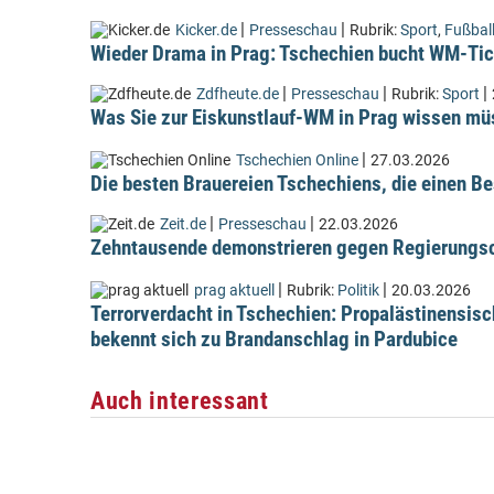
|
|
Kicker.de
Presseschau
Rubrik:
Sport
,
Fußbal
Wieder Drama in Prag: Tschechien bucht WM-Tic
|
|
|
Zdfheute.de
Presseschau
Rubrik:
Sport
Was Sie zur Eiskunstlauf-WM in Prag wissen m
|
Tschechien Online
27.03.2026
Die besten Brauereien Tschechiens, die einen Be
|
|
Zeit.de
Presseschau
22.03.2026
Zehntausende demonstrieren gegen Regierungsc
|
|
prag aktuell
Rubrik:
Politik
20.03.2026
Terrorverdacht in Tschechien: Propalästinensis
bekennt sich zu Brandanschlag in Pardubice
Auch interessant