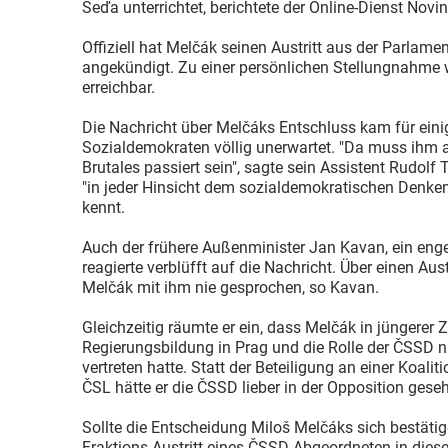
Seďa unterrichtet, berichtete der Online-Dienst Nov
Offiziell hat Melčák seinen Austritt aus der Parlamen
angekündigt. Zu einer persönlichen Stellungnahme 
erreichbar.
Die Nachricht über Melčáks Entschluss kam für ein
Sozialdemokraten völlig unerwartet. "Da muss ihm 
Brutales passiert sein", sagte sein Assistent Rudolf 
"in jeder Hinsicht dem sozialdemokratischen Denk
kennt.
Auch der frühere Außenminister Jan Kavan, ein enge
reagierte verblüfft auf die Nachricht. Über einen Aus
Melčák mit ihm nie gesprochen, so Kavan.
Gleichzeitig räumte er ein, dass Melčák in jüngerer Z
Regierungsbildung in Prag und die Rolle der ČSSD nich
vertreten hatte. Statt der Beteiligung an einer Koali
ČSL hätte er die ČSSD lieber in der Opposition gese
Sollte die Entscheidung Miloš Melčáks sich bestätig
Fraktions-Austritt eines ČSSD-Abgeordneten in diese