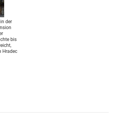
in der
ension
er
chte bis
eicht,
n Hradec