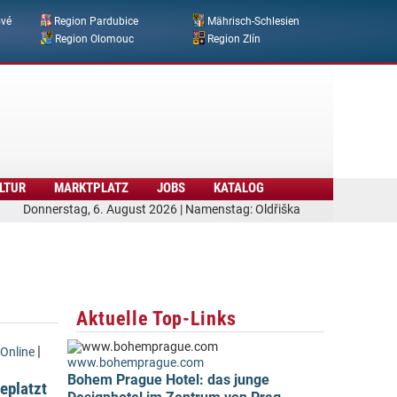
ové
Region Pardubice
Mährisch-Schlesien
Region Olomouc
Region Zlín
LTUR
MARKTPLATZ
JOBS
KATALOG
Donnerstag, 6. August 2026 | Namenstag: Oldřiška
Aktuelle Top-Links
|
Online
www.bohemprague.com
Bohem Prague Hotel: das junge
eplatzt