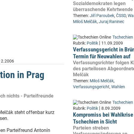
Sozialdemokraten legen
überraschende Kehrtwende 
Themen:
Jiří Paroubek
,
ČSSD
,
Wa
Miloš Melčák
,
Juraj Raninec
Tschechien 
|
Rubrik:
Politik
11.09.2009
Verfassungsgericht in Brü
Termin für Neuwahlen auf
12.2006
Verfassungsrichter folgen K
des parteilosen Abgeordnet
tion in Prag
Melčák
Themen:
Miloš Melčák
,
Verfassungsgericht
,
Wahlen
ch nichts - Parteifreunde
Tschechien 
|
Rubrik:
Politik
8.09.2009
elčák steht offenbar kurz
Kompromiss bei Wahlkrise 
ssen.
Tschechien in Sicht
Parteien streben
nen Parteifreund Antonín
Verfassungsänderung an