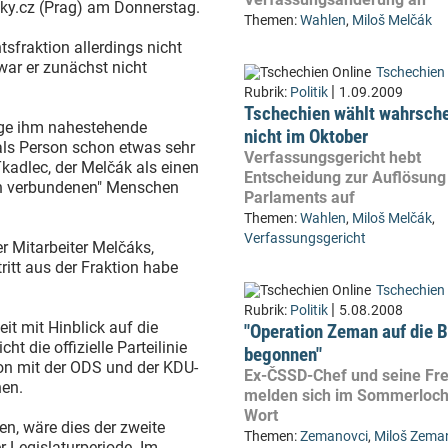
inky.cz (Prag) am Donnerstag.
Themen:
Wahlen
,
Miloš Melčák
tsfraktion allerdings nicht
war er zunächst nicht
Tschechien 
|
Rubrik:
Politik
1.09.2009
Tschechien wählt wahrsche
ige ihm nahestehende
nicht im Oktober
als Person schon etwas sehr
Verfassungsgericht hebt
Tkadlec, der Melčák als einen
Entscheidung zur Auflösung
en verbundenen" Menschen
Parlaments auf
Themen:
Wahlen
,
Miloš Melčák
,
Verfassungsgericht
r Mitarbeiter Melčáks,
tritt aus der Fraktion habe
Tschechien 
|
Rubrik:
Politik
5.08.2008
eit mit Hinblick auf die
"Operation Zeman auf die B
t die offizielle Parteilinie
begonnen"
tion mit der ODS und der KDU-
Ex-ČSSD-Chef und seine Fr
hen.
melden sich im Sommerloch
Wort
en, wäre dies der zweite
Themen:
Zemanovci
,
Miloš Zema
r Legislaturperiode. Im