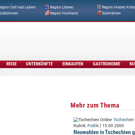
Direkt zum Inhalt
egion Ústí nad Labem
Region Liberec
Region Hradec Král
Südböhmen
Region Hochland
Südmähren
REISE
UNTERKÜNFTE
EINKAUFEN
GASTRONOMIE
KU
Mehr zum Thema
Tschechien 
|
Rubrik:
Politik
15.09.2009
Neuwahlen in Tschechien g