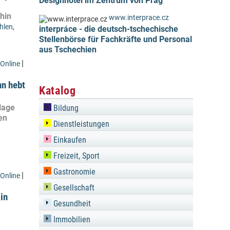
Designhotel im Zentrum von Prag
hin
www.interprace.cz
hlen
,
interpráce - die deutsch-tschechische
Stellenbörse für Fachkräfte und Personal
aus Tschechien
|
Online
nn hebt
Katalog
lage
Bildung
en
Dienstleistungen
Einkaufen
Freizeit, Sport
Gastronomie
|
Online
Gesellschaft
in
Gesundheit
Immobilien