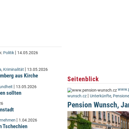
|
k:
Politik
14.05.2026
|
a
,
Kriminalität
13.05.2026
Lämberg aus Kirche
Seitenblick
|
undheit
13.05.2026
www.p
en sollten
|
wunsch.cz
Unterkünfte
,
Pension
Pension Wunsch, Ja
26
instadt
|
ernehmen
1.04.2026
n Tschechien