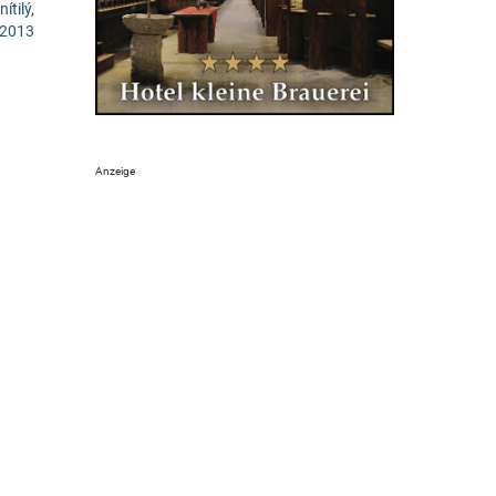
ítilý
,
 2013