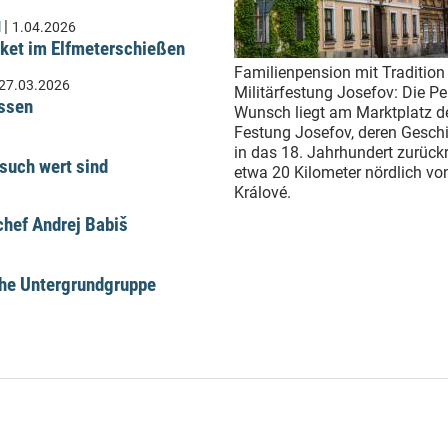
|
l
1.04.2026
ket im Elfmeterschießen
Familienpension mit Tradition 
27.03.2026
Militärfestung Josefov: Die P
üssen
Wunsch liegt am Marktplatz d
Festung Josefov, deren Geschi
in das 18. Jahrhundert zurückr
such wert sind
etwa 20 Kilometer nördlich vo
Králové.
hef Andrej Babiš
che Untergrundgruppe