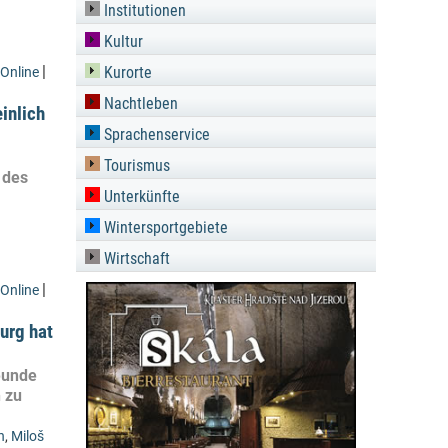
Institutionen
Kultur
|
Kurorte
Online
Nachtleben
inlich
Sprachenservice
Tourismus
 des
Unterkünfte
Wintersportgebiete
Wirtschaft
|
Online
urg hat
eunde
 zu
n
,
Miloš