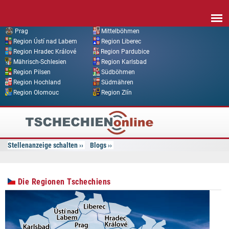
Direkt zum Inhalt
Prag
Mittelböhmen
Region Ústí nad Labem
Region Liberec
Region Hradec Králové
Region Pardubice
Mährisch-Schlesien
Region Karlsbad
Region Pilsen
Südböhmen
Region Hochland
Südmähren
Region Olomouc
Region Zlín
Tschechien
Online
Stellenanzeige schalten
Blogs
Die Regionen Tschechiens