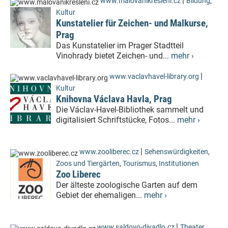
|
www.malovanikresleni.cz
Bildung
,
Kultur
Kunstatelier für Zeichen- und Malkurse,
Prag
Das Kunstatelier im Prager Stadtteil
Vinohrady bietet Zeichen- und...
mehr ›
|
www.vaclavhavel-library.org
Kultur
Knihovna Václava Havla, Prag
Die Václav-Havel-Bibliothek sammelt und
digitalisiert Schriftstücke, Fotos...
mehr ›
|
www.zooliberec.cz
Sehenswürdigkeiten
,
Zoos und Tiergärten
,
Tourismus
,
Institutionen
Zoo Liberec
Der älteste zoologische Garten auf dem
Gebiet der ehemaligen...
mehr ›
|
www.saldovo-divadlo.cz
Theater,