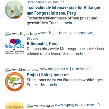
Sprachenservice
,
Bildung
Tschechisch-Intensivkurse für Anfänger
und Fortgeschrittene, Prag
Tschechischkenntnisse öffnen privat und
geschäftlich Türen....
mehr ›
|
www.bilingualis.cz
Sprachenservice
,
Bildung
Bilingualis, Prag
Deutsch als zweite Muttersprache spielerisch
erleben und erlernen: Seit ...
mehr ›
|
www.sbirej-toner.cz
Gesellschaft
Projekt Sbírej-toner.cz
Sbírej-toner.cz ist ein ökologisch-wohltätiges
Projekt der...
mehr ›
|
www.evprag.cz
Gesellschaft