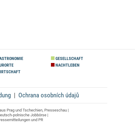
ASTRONOMIE
GESELLSCHAFT
URORTE
NACHTLEBEN
IRTSCHAFT
dung
Ochrana osobních údajů
aus Prag und Tschechien, Presseschau |
deutsch-polnische Jobbörse |
Pressemitteilungen und PR