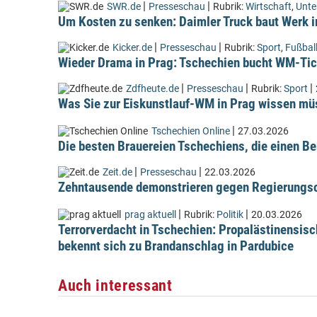
|
|
SWR.de
Presseschau
Rubrik:
Wirtschaft
,
Unt
Um Kosten zu senken: Daimler Truck baut Werk i
|
|
Kicker.de
Presseschau
Rubrik:
Sport
,
Fußbal
Wieder Drama in Prag: Tschechien bucht WM-Tic
|
|
|
Zdfheute.de
Presseschau
Rubrik:
Sport
Was Sie zur Eiskunstlauf-WM in Prag wissen m
|
Tschechien Online
27.03.2026
Die besten Brauereien Tschechiens, die einen Be
|
|
Zeit.de
Presseschau
22.03.2026
Zehntausende demonstrieren gegen Regierungsc
|
|
prag aktuell
Rubrik:
Politik
20.03.2026
Terrorverdacht in Tschechien: Propalästinensis
bekennt sich zu Brandanschlag in Pardubice
Auch interessant