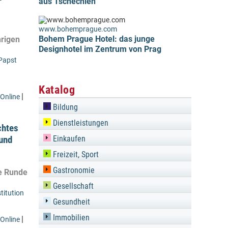
aus Tschechien
www.bohemprague.com
Bohem Prague Hotel: das junge
hrigen
Designhotel im Zentrum von Prag
Papst
Katalog
|
Online
Bildung
Dienstleistungen
chtes
 und
Einkaufen
Freizeit, Sport
Gastronomie
te Runde
Gesellschaft
titution
Gesundheit
Immobilien
|
Online