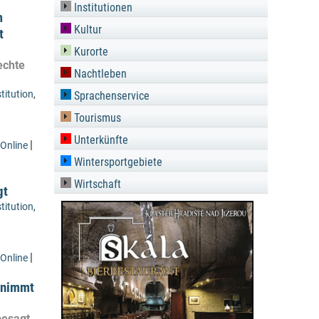
Institutionen
m
Kultur
t
Kurorte
echte
Nachtleben
titution
,
Sprachenservice
Tourismus
Unterkünfte
|
Online
Wintersportgebiete
Wirtschaft
gt
titution
,
|
Online
 nimmt
besagt