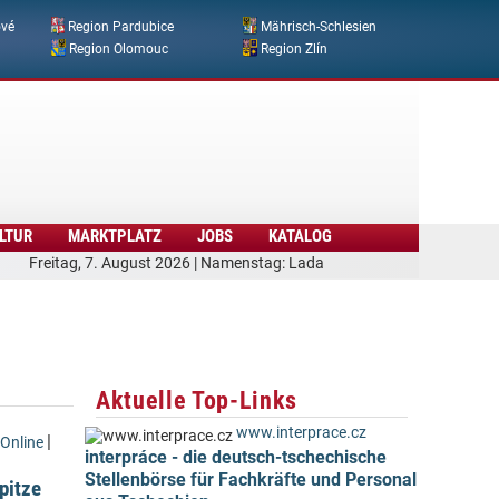
ové
Region Pardubice
Mährisch-Schlesien
Region Olomouc
Region Zlín
LTUR
MARKTPLATZ
JOBS
KATALOG
Freitag, 7. August 2026 | Namenstag: Lada
Aktuelle Top-Links
www.interprace.cz
|
Online
interpráce - die deutsch-tschechische
Stellenbörse für Fachkräfte und Personal
Spitze