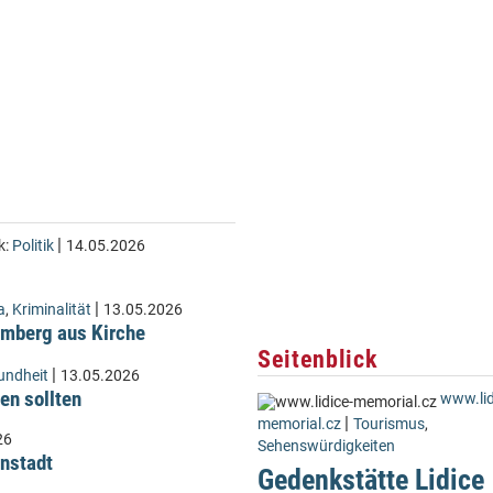
|
k:
Politik
14.05.2026
|
a
,
Kriminalität
13.05.2026
Lämberg aus Kirche
Seitenblick
|
undheit
13.05.2026
en sollten
www.lid
|
memorial.cz
Tourismus
,
26
Sehenswürdigkeiten
instadt
Gedenkstätte Lidice