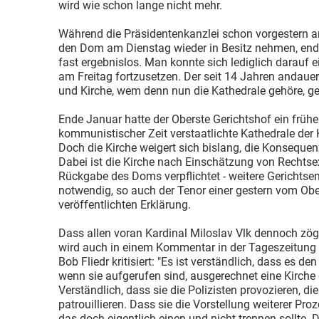
wird wie schon lange nicht mehr.
Während die Präsidentenkanzlei schon vorgestern an
den Dom am Dienstag wieder in Besitz nehmen, end
fast ergebnislos. Man konnte sich lediglich darauf 
am Freitag fortzusetzen. Der seit 14 Jahren andauer
und Kirche, wem denn nun die Kathedrale gehöre, ge
Ende Januar hatte der Oberste Gerichtshof ein frühere
kommunistischer Zeit verstaatlichte Kathedrale der
Doch die Kirche weigert sich bislang, die Konsequen
Dabei ist die Kirche nach Einschätzung von Rechtse
Rückgabe des Doms verpflichtet - weitere Gerichtse
notwendig, so auch der Tenor einer gestern vom Obe
veröffentlichten Erklärung.
Dass allen voran Kardinal Miloslav Vlk dennoch zöge
wird auch in einem Kommentar in der Tageszeitung 
Bob Fliedr kritisiert: "Es ist verständlich, dass es d
wenn sie aufgerufen sind, ausgerechnet eine Kirche
Verständlich, dass sie die Polizisten provozieren, die
patrouillieren. Dass sie die Vorstellung weiterer Pr
das doch eigentlich einen und nicht trennen sollte. D