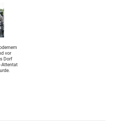
modernem
nd vor
as Dorf
-Attentat
urde.