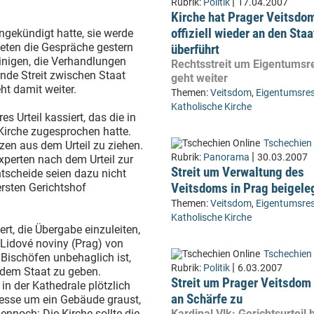
|
Rubrik:
Politik
17.04.2007
Kirche hat Prager Veitsdo
offiziell wieder an den Staa
gekündigt hatte, sie werde
eten die Gespräche gestern
überführt
einigen, die Verhandlungen
Rechtsstreit um Eigentumsr
nde Streit zwischen Staat
geht weiter
ht damit weiter.
Themen:
Veitsdom
,
Eigentumsres
Katholische Kirche
s Urteil kassiert, das die in
 Kirche zugesprochen hatte.
Tschechien 
zen aus dem Urteil zu ziehen.
|
Rubrik:
Panorama
30.03.2007
xperten nach dem Urteil zur
Streit um Verwaltung des
ntscheide seien dazu nicht
Veitsdoms in Prag beigele
rsten Gerichtshof
Themen:
Veitsdom
,
Eigentumsres
Katholische Kirche
rt, die Übergabe einzuleiten,
Lidové noviny (Prag) von
Tschechien 
en Bischöfen unbehaglich ist,
|
Rubrik:
Politik
6.03.2007
 dem Staat zu geben.
Streit um Prager Veitsdom
 in der Kathedrale plötzlich
an Schärfe zu
ozesse um ein Gebäude graust,
ennoch: Die Kirche sollte die
Kardinal Vlk: Gerichtsurteil 