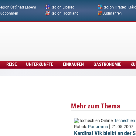
Direkt zum Inhalt
egion Ústí nad Labem
Region Liberec
Region Hradec Král
Südböhmen
Region Hochland
Südmähren
REISE
UNTERKÜNFTE
EINKAUFEN
GASTRONOMIE
KU
Mehr zum Thema
Tschechien 
|
Rubrik:
Panorama
21.05.2007
Kardinal Vlk bleibt an der 