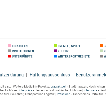
EINKAUFEN
FREIZEIT, SPORT
G
INSTITUTIONEN
KULTUR
K
UNTERKÜNFTE
WINTERSPORTGEBIETE
W
utzerklärung
Haftungsausschluss
Benutzeranmel
t s.r.o. | Weitere Medialink-Projekte:
prag aktuell
- Stadtmagazin, Nachrichten 
che Jobbörse |
interpráca
- die deutsch-slowakische Jobbörse |
interpraca
- die 
e für Lkw-Fahrer, Transport und Logistik |
Pressweb
- Tschechiens Portal für 