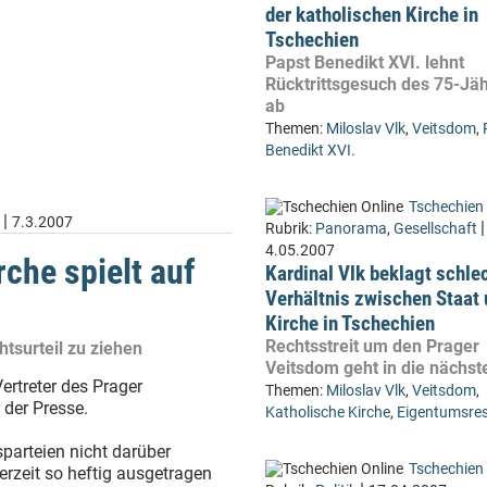
der katholischen Kirche in
Tschechien
Papst Benedikt XVI. lehnt
Rücktrittsgesuch des 75-Jä
ab
Themen:
Miloslav Vlk
,
Veitsdom
,
Benedikt XVI.
Tschechien 
|
7.3.2007
|
Rubrik:
Panorama
,
Gesellschaft
4.05.2007
che spielt auf
Kardinal Vlk beklagt schle
Verhältnis zwischen Staat
Kirche in Tschechien
Rechtsstreit um den Prager
tsurteil zu ziehen
Veitsdom geht in die nächs
ertreter des Prager
Themen:
Miloslav Vlk
,
Veitsdom
,
 der Presse.
Katholische Kirche
,
Eigentumsres
parteien nicht darüber
Tschechien 
rzeit so heftig ausgetragen