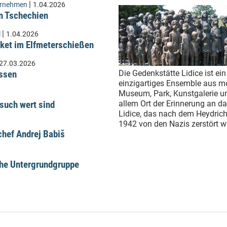
|
ernehmen
1.04.2026
n Tschechien
|
l
1.04.2026
ket im Elfmeterschießen
27.03.2026
üssen
Die Gedenkstätte Lidice ist ein
einzigartiges Ensemble aus 
Museum, Park, Kunstgalerie u
such wert sind
allem Ort der Erinnerung an d
Lidice, das nach dem Heydrich
1942 von den Nazis zerstört w
hef Andrej Babiš
che Untergrundgruppe