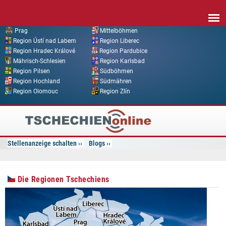
Direkt zum Inhalt
Prag
Mittelböhmen
Region Ústí nad Labem
Region Liberec
Region Hradec Králové
Region Pardubice
Mährisch-Schlesien
Region Karlsbad
Region Pilsen
Südböhmen
Region Hochland
Südmähren
Region Olomouc
Region Zlín
Tschechien
Online
Stellenanzeige schalten
Blogs
Die Regionen Tschechiens