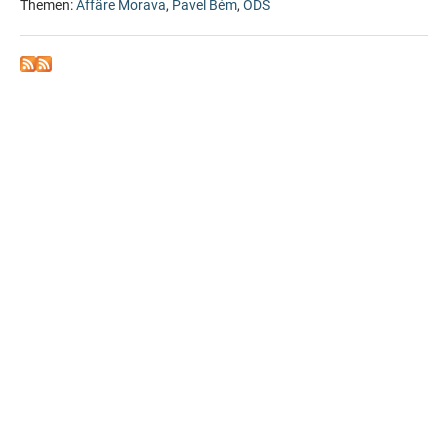
Themen:
Affäre Morava
,
Pavel Bém
,
ODS