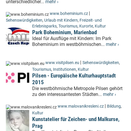
unterschiedlicher...
mehr ›
|
www.boheminium.cz
Sehenswürdigkeiten
,
Urlaub mit Kindern
,
Freizeit- und
Erlebnisparks
,
Tourismus
,
Kurorte
,
Kultur
Park Boheminium, Marienbad
Ideal für Ausflüge mit Kindern: Im Park
Boheminium im westböhmischen...
mehr ›
|
www.visitpilsen.eu
Sehenswürdigkeiten
,
Tourismus
,
Institutionen
,
Kultur
Pilsen - Europäische Kulturhauptstadt
2015
Die westböhmische Metropole Pilsen gehört
zu den interessantesten Städten...
mehr ›
|
www.malovanikresleni.cz
Bildung
,
Kultur
Kunstatelier für Zeichen- und Malkurse,
Prag