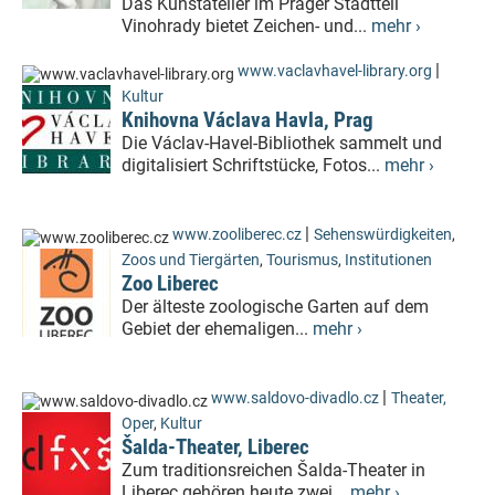
Das Kunstatelier im Prager Stadtteil
Vinohrady bietet Zeichen- und...
mehr ›
|
www.vaclavhavel-library.org
Kultur
Knihovna Václava Havla, Prag
Die Václav-Havel-Bibliothek sammelt und
digitalisiert Schriftstücke, Fotos...
mehr ›
|
www.zooliberec.cz
Sehenswürdigkeiten
,
Zoos und Tiergärten
,
Tourismus
,
Institutionen
Zoo Liberec
Der älteste zoologische Garten auf dem
Gebiet der ehemaligen...
mehr ›
|
www.saldovo-divadlo.cz
Theater,
Oper
,
Kultur
Šalda-Theater, Liberec
Zum traditionsreichen Šalda-Theater in
Liberec gehören heute zwei...
mehr ›