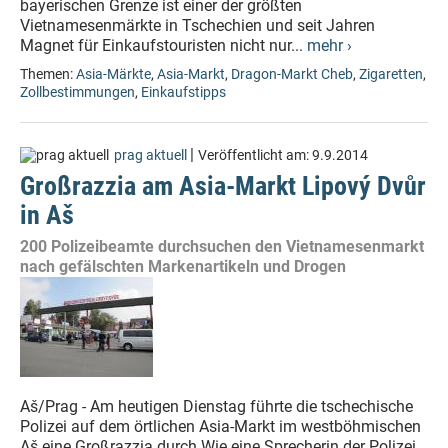
bayerischen Grenze ist einer der größten
Vietnamesenmärkte in Tschechien und seit Jahren
Magnet für Einkaufstouristen nicht nur...
mehr ›
Themen:
Asia-Märkte
,
Asia-Markt
,
Dragon-Markt Cheb
,
Zigaretten
,
Zollbestimmungen
,
Einkaufstipps
|
prag aktuell
Veröffentlicht am:
9.9.2014
Großrazzia am Asia-Markt Lipový Dvůr
in Aš
200 Polizeibeamte durchsuchen den Vietnamesenmarkt
nach gefälschten Markenartikeln und Drogen
Aš/Prag - Am heutigen Dienstag führte die tschechische
Polizei auf dem örtlichen Asia-Markt im westböhmischen
Aš eine Großrazzia durch.Wie eine Sprecherin der Polizei