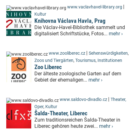
|
www.vaclavhavel-library.org
Kultur
Knihovna Václava Havla, Prag
Die Václav-Havel-Bibliothek sammelt und
digitalisiert Schriftstücke, Fotos...
mehr ›
|
www.zooliberec.cz
Sehenswürdigkeiten
,
Zoos und Tiergärten
,
Tourismus
,
Institutionen
Zoo Liberec
Der älteste zoologische Garten auf dem
Gebiet der ehemaligen...
mehr ›
|
www.saldovo-divadlo.cz
Theater,
Oper
,
Kultur
Šalda-Theater, Liberec
Zum traditionsreichen Šalda-Theater in
Liberec gehören heute zwei...
mehr ›