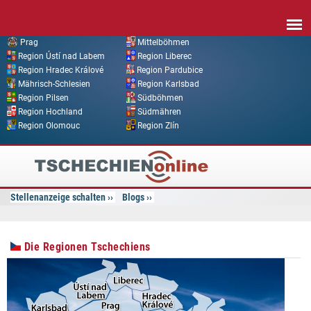
Direkt zum Inhalt
Prag
Mittelböhmen
Region Ústí nad Labem
Region Liberec
Region Hradec Králové
Region Pardubice
Mährisch-Schlesien
Region Karlsbad
Region Pilsen
Südböhmen
Region Hochland
Südmähren
Region Olomouc
Region Zlín
Tschechien
Online
Stellenanzeige schalten
Blogs
Die Regionen Tschechiens