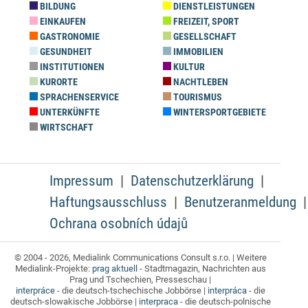
BILDUNG
DIENSTLEISTUNGEN
EINKAUFEN
FREIZEIT, SPORT
GASTRONOMIE
GESELLSCHAFT
GESUNDHEIT
IMMOBILIEN
INSTITUTIONEN
KULTUR
KURORTE
NACHTLEBEN
SPRACHENSERVICE
TOURISMUS
UNTERKÜNFTE
WINTERSPORTGEBIETE
WIRTSCHAFT
Impressum
Datenschutzerklärung
Haftungsausschluss
Benutzeranmeldung
Ochrana osobních údajů
© 2004 - 2026, Medialink Communications Consult s.r.o. | Weitere
Medialink-Projekte:
prag aktuell
- Stadtmagazin, Nachrichten aus
Prag und Tschechien, Presseschau |
interpráce
- die deutsch-tschechische Jobbörse |
interpráca
- die
deutsch-slowakische Jobbörse |
interpraca
- die deutsch-polnische