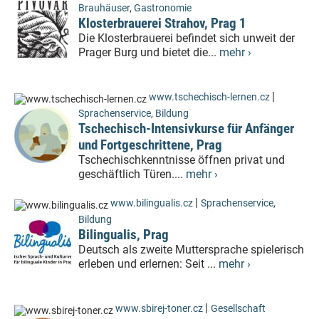
Brauhäuser
,
Gastronomie
Klosterbrauerei Strahov, Prag 1
Die Klosterbrauerei befindet sich unweit der
Prager Burg und bietet die...
mehr ›
|
www.tschechisch-lernen.cz
Sprachenservice
,
Bildung
Tschechisch-Intensivkurse für Anfänger
und Fortgeschrittene, Prag
Tschechischkenntnisse öffnen privat und
geschäftlich Türen....
mehr ›
|
www.bilingualis.cz
Sprachenservice
,
Bildung
Bilingualis, Prag
Deutsch als zweite Muttersprache spielerisch
erleben und erlernen: Seit ...
mehr ›
|
www.sbirej-toner.cz
Gesellschaft