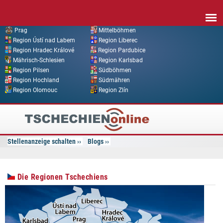
Direkt zum Inhalt
Prag
Mittelböhmen
Region Ústí nad Labem
Region Liberec
Region Hradec Králové
Region Pardubice
Mährisch-Schlesien
Region Karlsbad
Region Pilsen
Südböhmen
Region Hochland
Südmähren
Region Olomouc
Region Zlín
Tschechien
Online
Stellenanzeige schalten
Blogs
Die Regionen Tschechiens