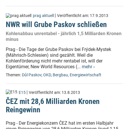
|
prag aktuell
Veröffentlicht am:
17.9.2013
NWR will Grube Paskov schließen
Kohlenabbau unrentabel - jährlich 1,5 Milliarden Kronen
minus
Prag - Die Tage der Grube Paskov bei Frýdek-Mystek
(Mährisch-Schlesien) sind gezählt. Weil die
Kohlenförderung nicht mehr rentabel ist, will der
Eigentümer, New World Resources (...
mehr ›
Themen:
Důl Paskov
,
OKD
,
Bergbau
,
Energiewirtschaft
|
E15
Veröffentlicht am:
13.8.2013
ČEZ mit 28,6 Milliarden Kronen
Reingewinn
Prag - Der Energiekonzern ČEZ hat im ersten Halbjahr
einen Reingewinn von 28,6 Milliarden Kronen (rund 1,15