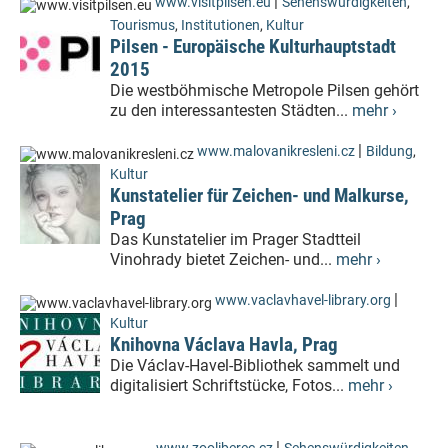
|
www.visitpilsen.eu
Sehenswürdigkeiten
,
Tourismus
,
Institutionen
,
Kultur
Pilsen - Europäische Kulturhauptstadt
2015
Die westböhmische Metropole Pilsen gehört
zu den interessantesten Städten...
mehr ›
|
www.malovanikresleni.cz
Bildung
,
Kultur
Kunstatelier für Zeichen- und Malkurse,
Prag
Das Kunstatelier im Prager Stadtteil
Vinohrady bietet Zeichen- und...
mehr ›
|
www.vaclavhavel-library.org
Kultur
Knihovna Václava Havla, Prag
Die Václav-Havel-Bibliothek sammelt und
digitalisiert Schriftstücke, Fotos...
mehr ›
|