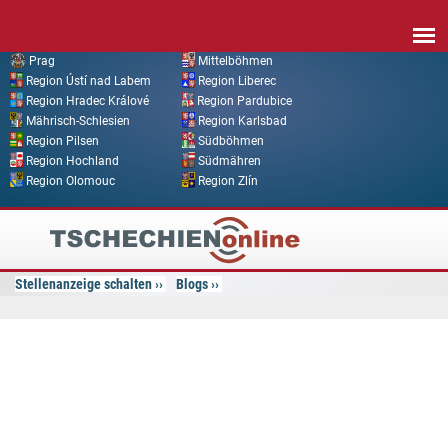
Direkt zum Inhalt
Prag
Mittelböhmen
Region Ústí nad Labem
Region Liberec
Region Hradec Králové
Region Pardubice
Mährisch-Schlesien
Region Karlsbad
Region Pilsen
Südböhmen
Region Hochland
Südmähren
Region Olomouc
Region Zlín
Tschechien
Online
Stellenanzeige schalten
Blogs