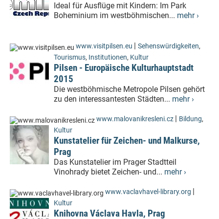
Ideal für Ausflüge mit Kindern: Im Park
Boheminium im westböhmischen...
mehr ›
|
www.visitpilsen.eu
Sehenswürdigkeiten
,
Tourismus
,
Institutionen
,
Kultur
Pilsen - Europäische Kulturhauptstadt
2015
Die westböhmische Metropole Pilsen gehört
zu den interessantesten Städten...
mehr ›
|
www.malovanikresleni.cz
Bildung
,
Kultur
Kunstatelier für Zeichen- und Malkurse,
Prag
Das Kunstatelier im Prager Stadtteil
Vinohrady bietet Zeichen- und...
mehr ›
|
www.vaclavhavel-library.org
Kultur
Knihovna Václava Havla, Prag