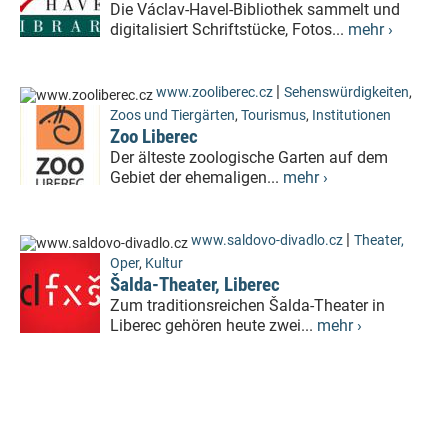
Die Václav-Havel-Bibliothek sammelt und
digitalisiert Schriftstücke, Fotos...
mehr ›
|
www.zooliberec.cz
Sehenswürdigkeiten
,
Zoos und Tiergärten
,
Tourismus
,
Institutionen
Zoo Liberec
Der älteste zoologische Garten auf dem
Gebiet der ehemaligen...
mehr ›
|
www.saldovo-divadlo.cz
Theater,
Oper
,
Kultur
Šalda-Theater, Liberec
Zum traditionsreichen Šalda-Theater in
Liberec gehören heute zwei...
mehr ›