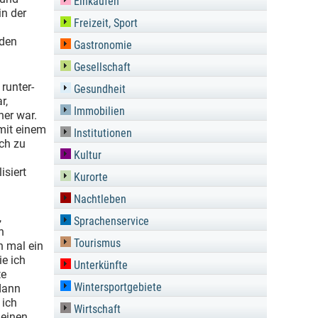
Einkaufen
in der
Freizeit, Sport
 den
Gastronomie
Gesellschaft
runter-
Gesundheit
r,
Immobilien
her war.
mit einem
Institutionen
ch zu
Kultur
isiert
Kurorte
Nachtleben
,
Sprachenservice
n
Tourismus
n mal ein
ie ich
Unterkünfte
te
Wintersportgebiete
 dann
 ich
Wirtschaft
leinen