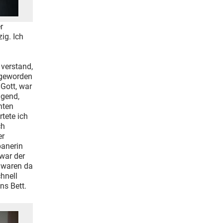
r
ig. Ich
 verstand,
 geworden
Gott, war
lgend,
hten
tete ich
ch
er
panerin
 war der
 waren da
hnell
ns Bett.