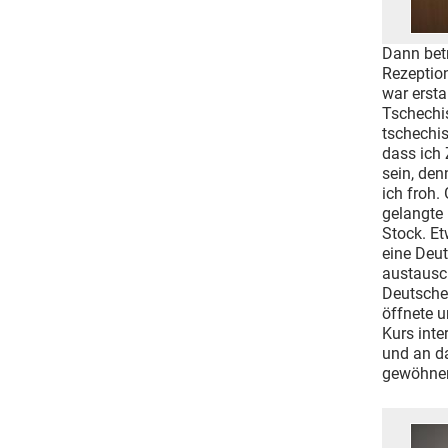
Dann betr
Rezeption
war ersta
Tschechis
tschechis
dass ich
sein, den
ich froh.
gelangte 
Stock. Et
eine Deut
austausc
Deutsche 
öffnete u
Kurs int
und an d
gewöhnen