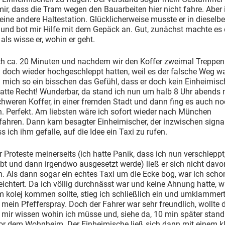
mir, dass die Tram wegen den Bauarbeiten hier nicht fahre. Aber 
eine andere Haltestation. Glücklicherweise musste er in dieselbe
 und bot mir Hilfe mit dem Gepäck an. Gut, zunächst machte es
 als wisse er, wohin er geht.
h ca. 20 Minuten und nachdem wir den Koffer zweimal Treppen 
doch wieder hochgeschleppt hatten, weil es der falsche Weg wa
 mich so ein bisschen das Gefühl, dass er doch kein Einheimisc
atte Recht! Wunderbar, da stand ich nun um halb 8 Uhr abends 
hweren Koffer, in einer fremden Stadt und dann fing es auch no
. Perfekt. Am liebsten wäre ich sofort wieder nach München
ahren. Dann kam besagter Einheimischer, der inzwischen signal
ss ich ihm gefalle, auf die Idee ein Taxi zu rufen.
er Proteste meinerseits (ich hatte Panik, dass ich nun verschleppt
t und dann irgendwo ausgesetzt werde) ließ er sich nicht davo
. Als dann sogar ein echtes Taxi um die Ecke bog, war ich scho
eichtert. Da ich völlig durchnässt war und keine Ahnung hatte, w
 kolej kommen sollte, stieg ich schließlich ein und umklammer
 mein Pfefferspray. Doch der Fahrer war sehr freundlich, wollte
mir wissen wohin ich müsse und, siehe da, 10 min später stand
vor dem Wohnheim. Der Einheimische ließ sich dann mit einem k