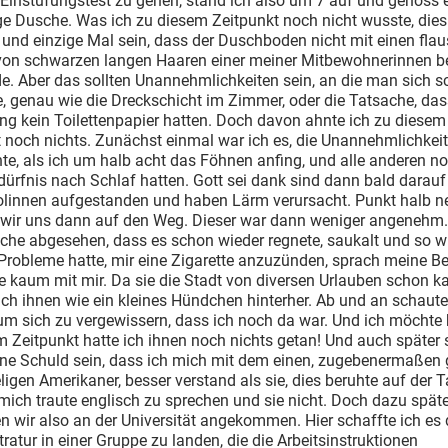
Einstufungstest zu gehen, stand ich also um 7 auf und genoss 
e Dusche. Was ich zu diesem Zeitpunkt noch nicht wusste, dies 
 und einzige Mal sein, dass der Duschboden nicht mit einen fla
von schwarzen langen Haaren einer meiner Mitbewohnerinnen b
e. Aber das sollten Unannehmlichkeiten sein, an die man sich s
 genau wie die Dreckschicht im Zimmer, oder die Tatsache, dass
g kein Toilettenpapier hatten. Doch davon ahnte ich zu diesem
 noch nichts. Zunächst einmal war ich es, die Unannehmlichkei
te, als ich um halb acht das Föhnen anfing, und alle anderen n
ürfnis nach Schlaf hatten. Gott sei dank sind dann bald darauf
olinnen aufgestanden und haben Lärm verursacht. Punkt halb n
wir uns dann auf den Weg. Dieser war dann weniger angenehm.
che abgesehen, dass es schon wieder regnete, saukalt und so w
Probleme hatte, mir eine Zigarette anzuzünden, sprach meine B
e kaum mit mir. Da sie die Stadt von diversen Urlauben schon k
ich ihnen wie ein kleines Hündchen hinterher. Ab und an schaute
um sich zu vergewissern, dass ich noch da war. Und ich möchte
 Zeitpunkt hatte ich ihnen noch nichts getan! Und auch später s
ine Schuld sein, dass ich mich mit dem einen, zugebenermaßen
igen Amerikaner, besser verstand als sie, dies beruhte auf der T
mich traute englisch zu sprechen und sie nicht. Doch dazu spät
 wir also an der Universität angekommen. Hier schaffte ich es
tratur in einer Gruppe zu landen, die die Arbeitsinstruktionen