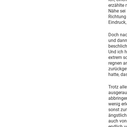
erzählte 
Nähe sei 
Richtung
Eindruck,
Doch nac
und dann 
beschlich
Und ich h
extrem sc
regnen an
zurückgef
hatte, da
Trotz all
ausgeraub
abbringen
wenig erl
sonst zum
ängstlich
auch von 
endlich 