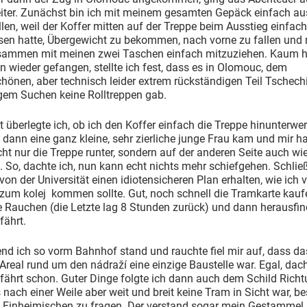
iter. Zunächst bin ich mit meinem gesamten Gepäck einfach a
len, weil der Koffer mitten auf der Treppe beim Ausstieg einfach
sen hatte, Übergewicht zu bekommen, nach vorne zu fallen und
sammen mit meinen zwei Taschen einfach mitzuziehen. Kaum ha
 wieder gefangen, stellte ich fest, dass es in Olomouc, dem
hönen, aber technisch leider extrem rückständigen Teil Tschech
gem Suchen keine Rolltreppen gab.
t überlegte ich, ob ich den Koffer einfach die Treppe hinunterwe
is dann eine ganz kleine, sehr zierliche junge Frau kam und mir ha
cht nur die Treppe runter, sondern auf der anderen Seite auch wi
. So, dachte ich, nun kann echt nichts mehr schiefgehen. Schlie
 von der Universität einen idiotensicheren Plan erhalten, wie ich
um kolej kommen sollte. Gut, noch schnell die Tramkarte kaufe
e Rauchen (die Letzte lag 8 Stunden zurück) und dann herausfi
fährt.
nd ich so vorm Bahnhof stand und rauchte fiel mir auf, dass da
real rund um den nádraží eine einzige Baustelle war. Egal, dach
fährt schon. Guter Dinge folgte ich dann auch dem Schild Rich
 nach einer Weile aber weit und breit keine Tram in Sicht war, b
en Einheimischen zu fragen. Der verstand sogar mein Gestammel