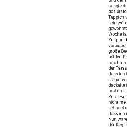
und dem 
ausgiebig
das erste
Teppich 
sein würd
gewöhnte,
Woche lan
Zeitpunkt
verursach
große Bed
beiden P
machten 
der Tatsa
dass ich 
so gut wi
dackelte 
mal um, 
Zu diesem
nicht me
schnuckel
dass ich 
Nun waren
der Regis