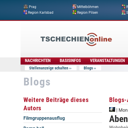
Prag
Mittelböhmen
R
Region Karlsbad
Region Pilsen
Tschechien
Online
NACHRICHTEN
BASISINFOS
VERANSTALTUNGEN
Stellenanzeige schalten
Blogs
Blogs
Weitere Beiträge dieses
Blogs-
Autors
|
Mon
Abent
Filmgruppenausflug
Wohnheim