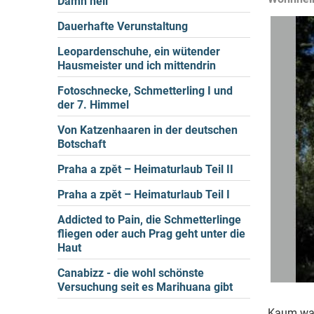
Damn hell
Dauerhafte Verunstaltung
Leopardenschuhe, ein wütender
Hausmeister und ich mittendrin
Fotoschnecke, Schmetterling I und
der 7. Himmel
Von Katzenhaaren in der deutschen
Botschaft
Praha a zpět – Heimaturlaub Teil II
Praha a zpět – Heimaturlaub Teil I
Addicted to Pain, die Schmetterlinge
fliegen oder auch Prag geht unter die
Haut
Canabizz - die wohl schönste
Versuchung seit es Marihuana gibt
Kaum war