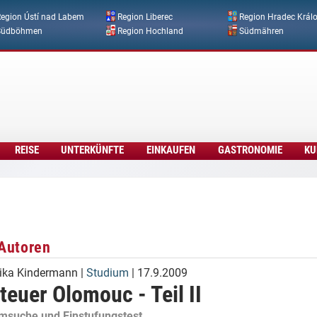
Direkt zum Inhalt
egion Ústí nad Labem
Region Liberec
Region Hradec Král
Südböhmen
Region Hochland
Südmähren
REISE
UNTERKÜNFTE
EINKAUFEN
GASTRONOMIE
KU
Autoren
ika Kindermann
|
Studium
| 17.9.2009
euer Olomouc - Teil II
suche und Einstufungstest