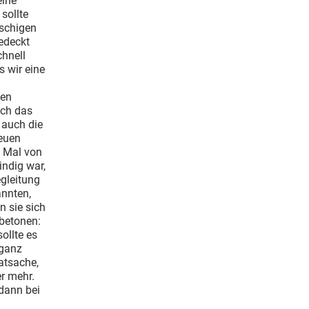
eine
sollte
uschigen
edeckt
chnell
 wir eine
ten
och das
 auch die
euen
 Mal von
indig war,
egleitung
annten,
n sie sich
 betonen:
ollte es
 ganz
atsache,
er mehr.
 dann bei