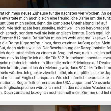
at ich mein neues Zuhause für die nächsten vier Wochen. An de
 erwartete mich auch gleich eine freundliche Dame um die fünfz
unt über mich selbst, denn die komplette Unterhaltung lief auf
ch, wie sich späte herausstellte, nicht weil ich so hervorragend
ch sprach, sondern weil sie kein englisch konnte. Doch egal. Ich
 Zimmer 812 hatte. Daraufhin muss ich wohl erst mal käseweiß
n die Dame fügte sofort hinzu, dass es einen Aufzug gebe. Mein 
 Gut, dann nichts wie los. Der Beschreibung der Rezeptionistin fo
ich doch tatsächlich zu einem Aufzug und war, ruck zuck, im ac
was nervös klopfte ich an die Tür 812. In meinem Innersten erwar
sche mit der ich mich nun über alle meine Erlebnisse auf Deuts
hen konnte, zumal ich der Meinung war, dass 90% der Teilnehm
sein würden. Ich guckte ziemlich blöd, als mir plötzlich eine Ja
nd mich auf Englisch ansprach. Wie sich nämlich herausstellte,
ernational. Sogar Teilnehmer aus den USA, Japan und Venezuela
as Englischsprechen würde ich mich in den nächsten Wochen sc
. Doch zunächst bezog ich noch schnell mein Zimmer und fiel i