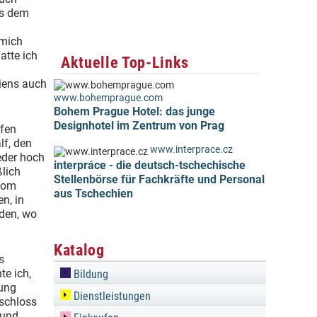
us dem
 mich
tte ich
Aktuelle Top-Links
iens auch
www.bohemprague.com
Bohem Prague Hotel: das junge
Designhotel im Zentrum von Prag
rfen
lf, den
www.interprace.cz
eder hoch
interpráce - die deutsch-tschechische
ßlich
Stellenbörse für Fachkräfte und Personal
 vom
aus Tschechien
n, in
nden, wo
Katalog
s
te ich,
Bildung
tung
Dienstleistungen
eschloss
 und