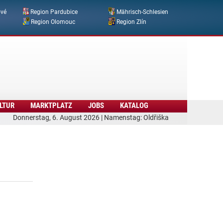
ové
Region Pardubice
Mährisch-Schlesien
Region Olomouc
Region Zlín
LTUR
MARKTPLATZ
JOBS
KATALOG
Donnerstag, 6. August 2026 | Namenstag: Oldřiška