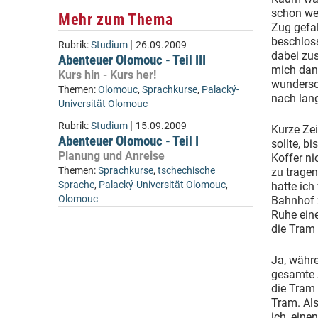
schon we
Mehr zum Thema
Zug gefal
beschlos
|
Rubrik:
Studium
26.09.2009
dabei zu
Abenteuer Olomouc - Teil III
mich dann
Kurs hin - Kurs her!
wundersc
Themen:
Olomouc
,
Sprachkurse
,
Palacký-
nach lan
Universität Olomouc
|
Rubrik:
Studium
15.09.2009
Kurze Zei
Abenteuer Olomouc - Teil I
sollte, b
Planung und Anreise
Koffer ni
Themen:
Sprachkurse
,
tschechische
zu tragen
Sprache
,
Palacký-Universität Olomouc
,
hatte ich
Olomouc
Bahnhof z
Ruhe ein
die Tram 
Ja, währe
gesamte A
die Tram 
Tram. Als
ich, ein