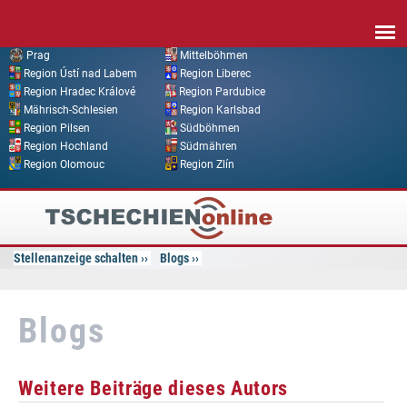
Direkt zum Inhalt
Prag
Mittelböhmen
Region Ústí nad Labem
Region Liberec
Region Hradec Králové
Region Pardubice
Mährisch-Schlesien
Region Karlsbad
Region Pilsen
Südböhmen
Region Hochland
Südmähren
Region Olomouc
Region Zlín
Tschechien
Online
Stellenanzeige schalten
Blogs
Blogs
Weitere Beiträge dieses Autors