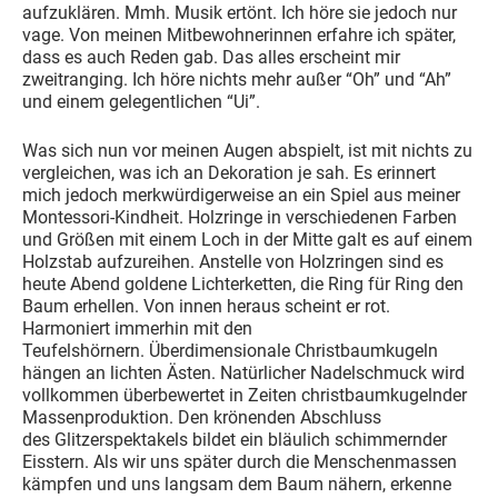
aufzuklären. Mmh. Musik ertönt. Ich höre sie jedoch nur
vage. Von meinen Mitbewohnerinnen erfahre ich später,
dass es auch Reden gab. Das alles erscheint mir
zweitranging. Ich höre nichts mehr außer “Oh” und “Ah”
und einem gelegentlichen “Ui”.
Was sich nun vor meinen Augen abspielt, ist mit nichts zu
vergleichen, was ich an Dekoration je sah. Es erinnert
mich jedoch merkwürdigerweise an ein Spiel aus meiner
Montessori-Kindheit. Holzringe in verschiedenen Farben
und Größen mit einem Loch in der Mitte galt es auf einem
Holzstab aufzureihen. Anstelle von Holzringen sind es
heute Abend goldene Lichterketten, die Ring für Ring den
Baum erhellen. Von innen heraus scheint er rot.
Harmoniert immerhin mit den
Teufelshörnern. Überdimensionale Christbaumkugeln
hängen an lichten Ästen. Natürlicher Nadelschmuck wird
vollkommen überbewertet in Zeiten christbaumkugelnder
Massenproduktion. Den krönenden Abschluss
des Glitzerspektakels bildet ein bläulich schimmernder
Eisstern. Als wir uns später durch die Menschenmassen
kämpfen und uns langsam dem Baum nähern, erkenne