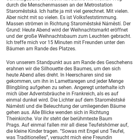
durch die Menschenmassen an der Metrostation
Staroměstská. Ich hatte ja mit viel gerechnet. Mit vielen.
Aber nicht mit so vielen. Es ist Volksfeststimmung.
Massen strömen in Richtung Staroměstské Náměstí. Der
Grund: Heute Abend wird der Weihnachtsmarkt eröffnet
und der große Weihnachtsbaum zum Leuchten gebracht.
Ich treffe mich vor 15 Minuten mit Freunden unter den
Bäumen am Rande des Platzes.
Von unserem Standpunkt aus am Rande des Geschehens
erahnen wir die Silhouette des Baumes, um den sich
heute Abend alles dreht. In Heerscharen sind sie
gekommen, um ihn in Lamettaregen und jeder Menge
Blingbling aufgehen zu sehen. Angeregt unterhalte ich
mich über Adventsbräuche in Frankreich, als es auf
einmal dunkel wird. Die Lichter auf dem Staroměstské
Náměstí und die Beleuchtung der umliegenden Bäume
gehen aus. Alle Blicke wenden sich in Richtung
Theinkirche. Vor ihr steht der berühmteste Baum
Prags. Auf einmal fallen mir all diese Teufelshörner auf,
die kleine Kinder tragen. “Sowas mit Engel und Teufel,
was Traditionelles”, versucht mich eine Freundin