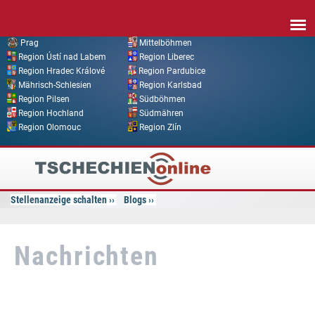
Direkt zum Inhalt
Prag
Mittelböhmen
Region Ústí nad Labem
Region Liberec
Region Hradec Králové
Region Pardubice
Mährisch-Schlesien
Region Karlsbad
Region Pilsen
Südböhmen
Region Hochland
Südmähren
Region Olomouc
Region Zlín
Tschechien
Online
Stellenanzeige schalten
Blogs
Nachrichten