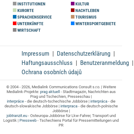
INSTITUTIONEN
KULTUR
KURORTE
NACHTLEBEN
SPRACHENSERVICE
TOURISMUS
UNTERKÜNFTE
WINTERSPORTGEBIETE
WIRTSCHAFT
Impressum
Datenschutzerklärung
Haftungsausschluss
Benutzeranmeldung
Ochrana osobních údajů
© 2004 - 2026, Medialink Communications Consult s.r.o. | Weitere
Medialink-Projekte:
prag aktuell
- Stadtmagazin, Nachrichten aus
Prag und Tschechien, Presseschau |
interpráce
- die deutsch-tschechische Jobbörse |
interpráca
- die
deutsch-slowakische Jobbörse |
interpraca
- die deutsch-polnische
Jobbörse |
jobtranzit.eu
- Osteuropa-Jobbörse für Lkw-Fahrer, Transport und
Logistik |
Pressweb
- Tschechiens Portal für Pressemitteilungen und
PR