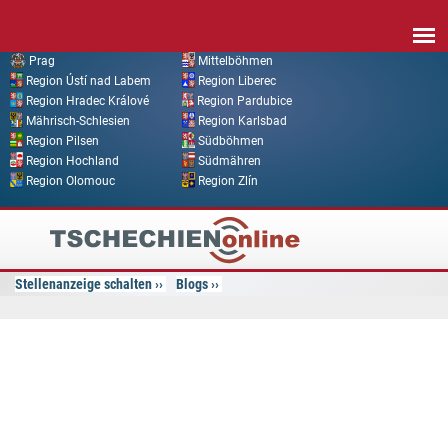
Direkt zum Inhalt
Prag
Mittelböhmen
Region Ústí nad Labem
Region Liberec
Region Hradec Králové
Region Pardubice
Mährisch-Schlesien
Region Karlsbad
Region Pilsen
Südböhmen
Region Hochland
Südmähren
Region Olomouc
Region Zlín
Tschechien
Online
Stellenanzeige schalten
Blogs