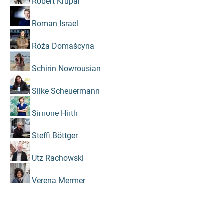
Robert Krupar
Roman Israel
Róža Domašcyna
Schirin Nowrousian
Silke Scheuermann
Simone Hirth
Steffi Böttger
Utz Rachowski
Verena Mermer