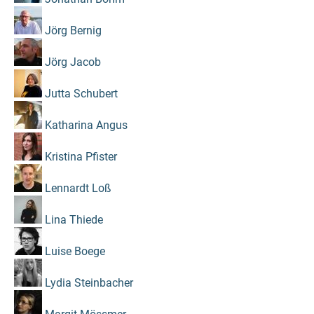
Jörg Bernig
Jörg Jacob
Jutta Schubert
Katharina Angus
Kristina Pfister
Lennardt Loß
Lina Thiede
Luise Boege
Lydia Steinbacher