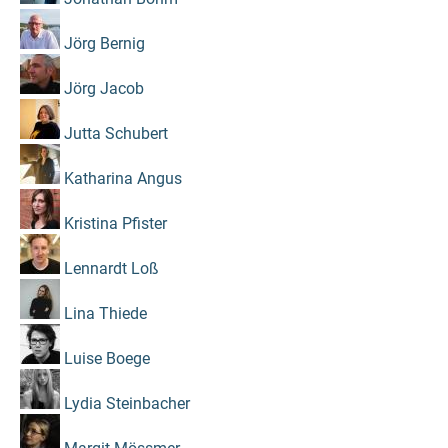
Jörg Bernig
Jörg Jacob
Jutta Schubert
Katharina Angus
Kristina Pfister
Lennardt Loß
Lina Thiede
Luise Boege
Lydia Steinbacher