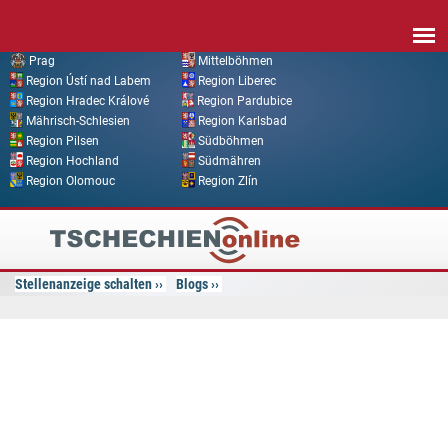
Direkt zum Inhalt
Prag
Mittelböhmen
Region Ústí nad Labem
Region Liberec
Region Hradec Králové
Region Pardubice
Mährisch-Schlesien
Region Karlsbad
Region Pilsen
Südböhmen
Region Hochland
Südmähren
Region Olomouc
Region Zlín
Tschechien
Online
Stellenanzeige schalten
Blogs