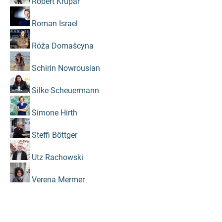
Robert Krupar
Roman Israel
Róža Domašcyna
Schirin Nowrousian
Silke Scheuermann
Simone Hirth
Steffi Böttger
Utz Rachowski
Verena Mermer