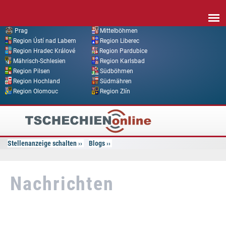
Direkt zum Inhalt
Prag
Mittelböhmen
Region Ústí nad Labem
Region Liberec
Region Hradec Králové
Region Pardubice
Mährisch-Schlesien
Region Karlsbad
Region Pilsen
Südböhmen
Region Hochland
Südmähren
Region Olomouc
Region Zlín
Tschechien
Online
Stellenanzeige schalten
Blogs
Nachrichten