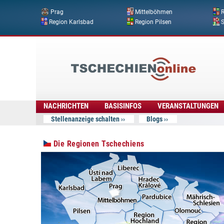
Prag
Mittelböhmen
R
Region Karlsbad
Region Pilsen
Tschechien
Online
NACHRICHTEN
BASISINFOS
VERANSTALTUNGEN
Stellenanzeige schalten
Blogs
Die Regionen Tschechiens