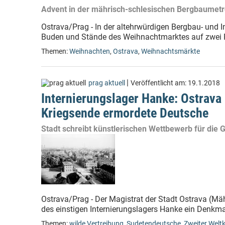
Advent in der mährisch-schlesischen Bergbaumetr
Ostrava/Prag - In der altehrwürdigen Bergbau- und I
Buden und Stände des Weihnachtmarktes auf zwei P
Themen:
Weihnachten
,
Ostrava
,
Weihnachtsmärkte
|
prag aktuell
Veröffentlicht am:
19.1.2018
Internierungslager Hanke: Ostrava
Kriegsende ermordete Deutsche
Stadt schreibt künstlerischen Wettbewerb für die 
Ostrava/Prag - Der Magistrat der Stadt Ostrava (Mä
des einstigen Internierungslagers Hanke ein Denkmal 
Themen:
wilde Vertreibung
,
Sudetendeutsche
,
Zweiter Weltk