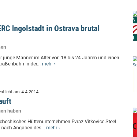
RC Ingolstadt in Ostrava brutal
hen
ier junge Männer im Alter von 18 bis 24 Jahren und einen
traßenbahn in der...
mehr ›
Se
entlicht am:
4.4.2014
auft
agen haben
tschechisches Hüttenunternehmen Evraz Vítkovice Steel
st nach Angaben des...
mehr ›