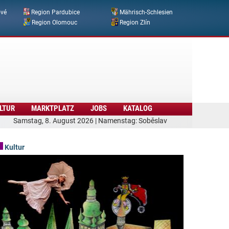
ové
Region Pardubice
Mährisch-Schlesien
Region Olomouc
Region Zlín
LTUR
MARKTPLATZ
JOBS
KATALOG
Samstag, 8. August 2026 | Namenstag: Soběslav
Kultur