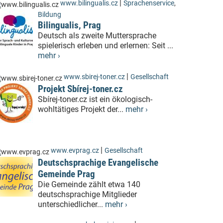
|
www.bilingualis.cz
Sprachenservice
,
Bildung
Bilingualis, Prag
Deutsch als zweite Muttersprache
spielerisch erleben und erlernen: Seit ...
mehr ›
|
www.sbirej-toner.cz
Gesellschaft
Projekt Sbírej-toner.cz
Sbírej-toner.cz ist ein ökologisch-
wohltätiges Projekt der...
mehr ›
|
www.evprag.cz
Gesellschaft
Deutschsprachige Evangelische
Gemeinde Prag
Die Gemeinde zählt etwa 140
deutschsprachige Mitglieder
unterschiedlicher...
mehr ›