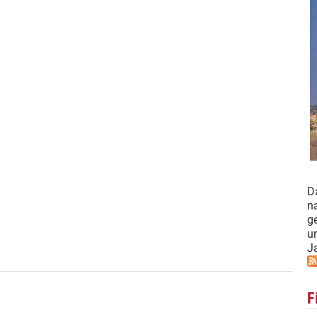
D
n
g
u
J
F