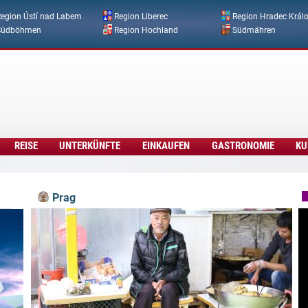
Direkt zum Inhalt
egion Ústí nad Labem
Region Liberec
Region Hradec Král
Südböhmen
Region Hochland
Südmähren
REISE
UNTERKÜNFTE
EINKAUFEN
GASTRONOMIE
KU
Prag