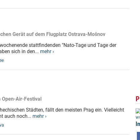
ischen Gerät auf dem Flugplatz Ostrava-Mošnov
erwochenende stattfindenden "Nato-Tage und Tage der
ben sich in den...
mehr ›
ee
P
 Open-Air-Festival
chischen Städten, fällt den meisten Prag ein. Vielleicht
ht auch noch...
mehr ›
ww
I
va