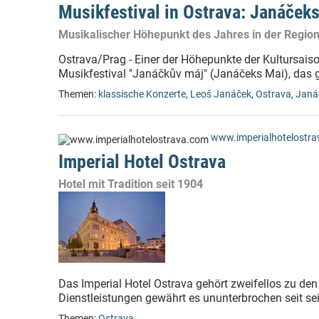
Musikfestival in Ostrava: Janáček
Musikalischer Höhepunkt des Jahres in der Regio
Ostrava/Prag - Einer der Höhepunkte der Kultursais
Musikfestival "Janáčkův máj" (Janáčeks Mai), das g
Themen:
klassische Konzerte
,
Leoš Janáček
,
Ostrava
,
Janá
www.imperialhotelostr
Imperial Hotel Ostrava
Hotel mit Tradition seit 1904
Das Imperial Hotel Ostrava gehört zweifellos zu den
Dienstleistungen gewährt es ununterbrochen seit se
Themen:
Ostrava