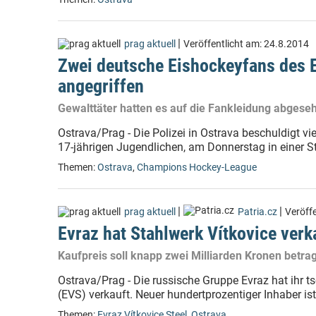
|
prag aktuell
Veröffentlicht am:
24.8.2014
Zwei deutsche Eishockeyfans des E
angegriffen
Gewalttäter hatten es auf die Fankleidung abgese
Ostrava/Prag - Die Polizei in Ostrava beschuldigt v
17-jährigen Jugendlichen, am Donnerstag in einer S
Themen:
Ostrava
,
Champions Hockey-League
|
|
prag aktuell
Patria.cz
Veröff
Evraz hat Stahlwerk Vítkovice verk
Kaufpreis soll knapp zwei Milliarden Kronen betr
Ostrava/Prag - Die russische Gruppe Evraz hat ihr 
(EVS) verkauft. Neuer hundertprozentiger Inhaber i
Themen:
Evraz Vítkovice Steel
,
Ostrava