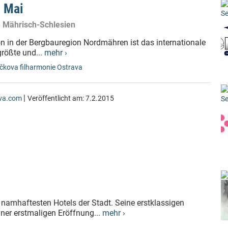
s Mai
Se
n Mährisch-Schlesien
on in der Bergbauregion Nordmähren ist das internationale
rößte und...
mehr ›
čkova filharmonie Ostrava
|
ava.com
Veröffentlicht am:
7.2.2015
Se
 namhaftesten Hotels der Stadt. Seine erstklassigen
iner erstmaligen Eröffnung...
mehr ›