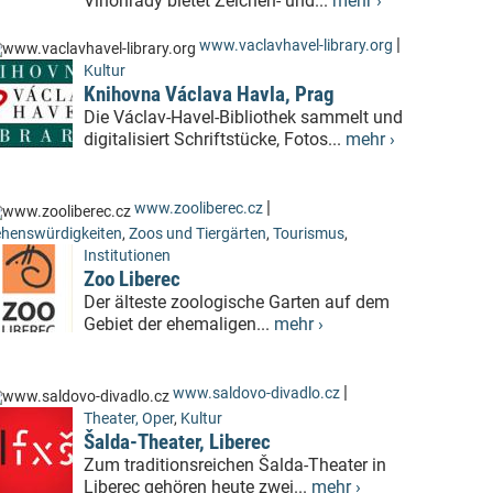
Vinohrady bietet Zeichen- und...
mehr ›
|
www.vaclavhavel-library.org
Kultur
Knihovna Václava Havla, Prag
Die Václav-Havel-Bibliothek sammelt und
digitalisiert Schriftstücke, Fotos...
mehr ›
|
www.zooliberec.cz
henswürdigkeiten
,
Zoos und Tiergärten
,
Tourismus
,
Institutionen
Zoo Liberec
Der älteste zoologische Garten auf dem
Gebiet der ehemaligen...
mehr ›
|
www.saldovo-divadlo.cz
Theater, Oper
,
Kultur
Šalda-Theater, Liberec
Zum traditionsreichen Šalda-Theater in
Liberec gehören heute zwei...
mehr ›